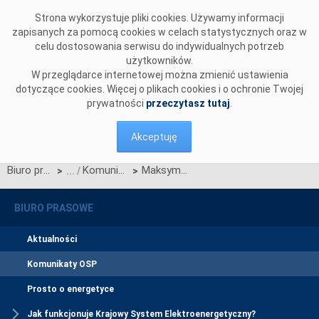
Przejdź do komentarzy
Strona wykorzystuje pliki cookies. Używamy informacji
zapisanych za pomocą cookies w celach statystycznych oraz w
celu dostosowania serwisu do indywidualnych potrzeb
użytkowników.
W przeglądarce internetowej można zmienić ustawienia
dotyczące cookies. Więcej o plikach cookies i o ochronie Twojej
prywatności
przeczytasz tutaj
.
Akceptuję
Biuro prasowe
Komunikaty OSP
Maksymalne krajowe zapotrzebowanie na moc
>
>
BIURO PRASOWE
Aktualności
Komunikaty OSP
Prosto o energetyce
Jak funkcjonuje Krajowy System Elektroenergetyczny?