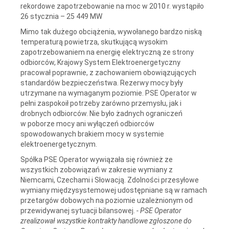
rekordowe zapotrzebowanie na moc w 2010 r. wystąpiło
26 stycznia – 25 449 MW
Mimo tak dużego obciążenia, wywołanego bardzo niską
temperaturą powietrza, skutkującą wysokim
zapotrzebowaniem na energię elektryczną ze strony
odbiorców, Krajowy System Elektroenergetyczny
pracował poprawnie, z zachowaniem obowiązujących
standardów bezpieczeństwa. Rezerwy mocy były
utrzymane na wymaganym poziomie. PSE Operator w
pełni zaspokoił potrzeby zarówno przemysłu, jak i
drobnych odbiorców. Nie było żadnych ograniczeń
w poborze mocy ani wyłączeń odbiorców
spowodowanych brakiem mocy w systemie
elektroenergetycznym.
Spółka PSE Operator wywiązała się również ze
wszystkich zobowiązań w zakresie wymiany z
Niemcami, Czechami i Słowacją. Zdolności przesyłowe
wymiany międzysystemowej udostępniane są w ramach
przetargów dobowych na poziomie uzależnionym od
przewidywanej sytuacji bilansowej.
- PSE Operator
zrealizował wszystkie kontrakty handlowe zgłoszone do