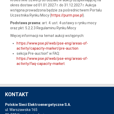
okres dostaw od 01.01.2027 r. do 31.12.2027 r. Aukcja
wstępna prowadzona będzie za pośrednictwem Portalu
Uczestnika Rynku Mocy (
https://purm.pse.pl
).
Podstawa prawna:
art. 4. ust. 4 ustawy o rynku mocy
oraz pkt. 5.2.2.3 Regulaminu Rynku Mocy
Więcej informacji na temat aukcji wstępnych:
https://www.pse.pl/web/pse-eng/areas-of-
activity/capacity-market/pre-auction
sekcja Pre-auction” w FAQ:
https://www.pse.pl/web/pse-eng/areas-of-
activity/faq-capacity-market
.
KONTAKT
Polskie Sieci Elektroenergetyczne S.A.
ul. Warszawska 165