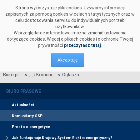
Przejdź do komentarzy
Strona wykorzystuje pliki cookies. Używamy informacji
zapisanych za pomocą cookies w celach statystycznych oraz w
celu dostosowania serwisu do indywidualnych potrzeb
użytkowników.
W przeglądarce internetowej można zmienić ustawienia
dotyczące cookies. Więcej o plikach cookies i o ochronie Twojej
prywatności
przeczytasz tutaj
.
Akceptuję
Biuro prasowe
Komunikaty OSP
Ogłaszamy termin aukcji wstępnej do aukcji uzupełniającej na rok dostaw 2027
>
>
BIURO PRASOWE
Aktualności
Komunikaty OSP
Prosto o energetyce
Jak funkcjonuje Krajowy System Elektroenergetyczny?