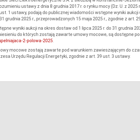
ozumieniu ustawy z dnia 8 grudnia 2017 r. o rynku mocy (Dz. U. z 2025 r.
ust. 1 ustawy, podają do publicznej wiadomości wstępne wyniki aukcji u
31 grudnia 2025 r., przeprowadzonych 15 maja 2025 r., zgodnie z art. 2
ępne wyniki aukcji na okres dostaw od 1 lipca 2025 r. do 31 grudnia 2
niesieniu do których zostają zawarte umowy mocowe, są dostępne p
upelniajaca-2-polowa-2025
.
owy mocowe zostają zawarte pod warunkiem zawieszającym do czasu
zesa Urzędu Regulacji Energetyki, zgodnie z art. 39 ust. 3 ustawy.