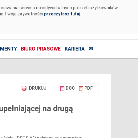
tosowania serwisu do indywidualnych potrzeb użytkowników.
nie Twojej prywatności
przeczytasz tutaj
.
MENTY
BIURO PRASOWE
KARIERA
✉
DRUKUJ
DOC
PDF
pełniającej na drugą
 (dalej „PSE S.A.”) pełniące rolę operatora