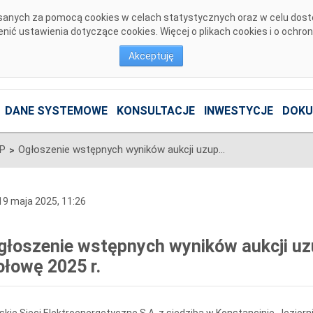
pisanych za pomocą cookies w celach statystycznych oraz w celu dos
ić ustawienia dotyczące cookies. Więcej o plikach cookies i o ochro
Akceptuję
DANE SYSTEMOWE
KONSULTACJE
INWESTYCJE
DOKU
SP
Ogłoszenie wstępnych wyników aukcji uzupełniającej na drugą połowę 2025 r.
>
9 maja 2025, 11:26
głoszenie wstępnych wyników aukcji uzu
ołowę 2025 r.
skie Sieci Elektroenergetyczne S.A. z siedzibą w Konstancinie-Jeziornie