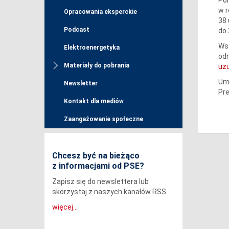
w r
Opracowania eksperckie
38 
Podcast
do 
Wst
Elektroenergetyka
od
Materiały do pobrania
uz
Um
Newsletter
Pre
Kontakt dla mediów
Zaangażowanie społeczne
Chcesz być na bieżąco
z informacjami od PSE?
Zapisz się do newslettera lub
skorzystaj z naszych kanałów RSS.
więcej...