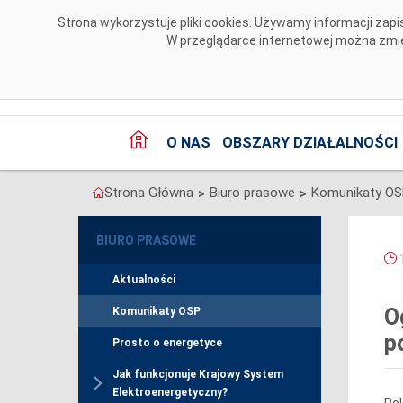
Przejdź do komentarzy
Strona wykorzystuje pliki cookies. Używamy informacji za
W przeglądarce internetowej można zmien
O NAS
OBSZARY DZIAŁALNOŚCI
Strona Główna
Biuro prasowe
Komunikaty O
>
>
BIURO PRASOWE
1
Aktualności
O
Komunikaty OSP
p
Prosto o energetyce
Jak funkcjonuje Krajowy System
Elektroenergetyczny?
Pol