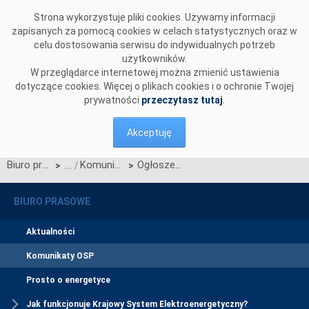
Przejdź do komentarzy
Strona wykorzystuje pliki cookies. Używamy informacji
zapisanych za pomocą cookies w celach statystycznych oraz w
celu dostosowania serwisu do indywidualnych potrzeb
użytkowników.
W przeglądarce internetowej można zmienić ustawienia
dotyczące cookies. Więcej o plikach cookies i o ochronie Twojej
prywatności
przeczytasz tutaj
.
Akceptuję
Biuro prasowe
Komunikaty OSP
Ogłoszenie wyników jednostronnego przetargu miesięcznego na zdolności przesyłowe połączenia PSE S.A. i NEK UKRENERGO na październik 2015 r.
>
>
BIURO PRASOWE
Aktualności
Komunikaty OSP
Prosto o energetyce
Jak funkcjonuje Krajowy System Elektroenergetyczny?