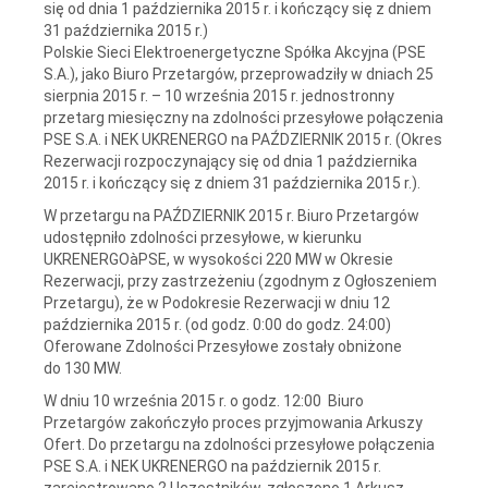
się od dnia 1 października 2015 r. i kończący się z dniem
31 października 2015 r.)
Polskie Sieci Elektroenergetyczne Spółka Akcyjna (PSE
S.A.), jako Biuro Przetargów, przeprowadziły w dniach 25
sierpnia 2015 r. – 10 września 2015 r. jednostronny
przetarg miesięczny na zdolności przesyłowe połączenia
PSE S.A. i NEK UKRENERGO na PAŹDZIERNIK 2015 r. (Okres
Rezerwacji rozpoczynający się od dnia 1 października
2015 r. i kończący się z dniem 31 października 2015 r.).
W przetargu na PAŹDZIERNIK 2015 r. Biuro Przetargów
udostępniło zdolności przesyłowe, w kierunku
UKRENERGOàPSE, w wysokości 220 MW w Okresie
Rezerwacji, przy zastrzeżeniu (zgodnym z Ogłoszeniem
Przetargu), że w Podokresie Rezerwacji w dniu 12
października 2015 r. (od godz. 0:00 do godz. 24:00)
Oferowane Zdolności Przesyłowe zostały obniżone
do 130 MW.
W dniu 10 września 2015 r. o godz. 12:00 Biuro
Przetargów zakończyło proces przyjmowania Arkuszy
Ofert. Do przetargu na zdolności przesyłowe połączenia
PSE S.A. i NEK UKRENERGO na październik 2015 r.
zarejestrowano 2 Uczestników, zgłoszono 1 Arkusz