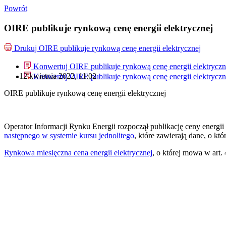
Powrót
OIRE publikuje rynkową cenę energii elektrycznej
Drukuj
OIRE publikuje rynkową cenę energii elektrycznej
Konwertuj OIRE publikuje rynkową cenę energii elektryczn
12 kwietnia 2022, 11:02
Konwertuj OIRE publikuje rynkową cenę energii elektryczn
OIRE publikuje rynkową cenę energii elektrycznej
Operator Informacji Rynku Energii rozpoczął publikację ceny energii 
następnego w systemie kursu jednolitego
, które zawierają dane, o k
Rynkowa miesięczna cena energii elektrycznej
, o której mowa w art.