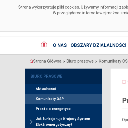
Przejdź do komentarzy
Strona wykorzystuje pliki cookies. Używamy informacji za
W przeglądarce internetowej można zmien
O NAS
OBSZARY DZIAŁALNOŚCI
Strona Główna
Biuro prasowe
Komunikaty O
>
>
BIURO PRASOWE
1
Aktualności
P
Komunikaty OSP
Prosto o energetyce
Jak funkcjonuje Krajowy System
Opu
Elektroenergetyczny?