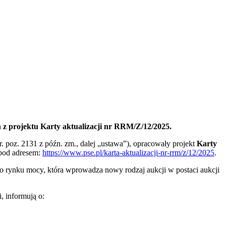
 z projektu Karty aktualizacji nr RRM/Z/12/2025.
r. poz. 2131 z późn. zm., dalej „ustawa”), opracowały projekt
Karty
 pod adresem:
https://www.pse.pl/karta-aktualizacji-nr-rrm/z/12/2025
.
 rynku mocy, która wprowadza nowy rodzaj aukcji w postaci aukcji
, informują o: