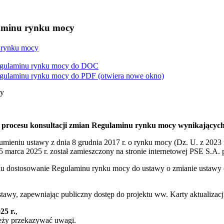
laminu rynku mocy
u rynku mocy
egulaminu rynku mocy do
DOC
egulaminu rynku mocy do
PDF
(otwiera nowe okno)
cy
e procesu konsultacji zmian Regulaminu rynku mocy wynikających
zumieniu ustawy z dnia 8 grudnia 2017 r. o rynku mocy (Dz. U. z 2023 
25 marca 2025 r. został zamieszczony na stronie internetowej PSE S.A.
lu dostosowanie Regulaminu rynku mocy do ustawy o zmianie ustawy o
awy, zapewniając publiczny dostęp do projektu ww. Karty aktualizacji
25 r.
,
leży przekazywać uwagi.