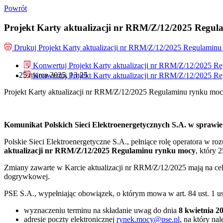
Powrót
Projekt Karty aktualizacji nr RRM/Z/12/2025 Regu
Drukuj
Projekt Karty aktualizacji nr RRM/Z/12/2025 Regulamin
Konwertuj Projekt Karty aktualizacji nr RRM/Z/12/2025 R
25 marca 2025, 13:25
Konwertuj Projekt Karty aktualizacji nr RRM/Z/12/2025 R
Projekt Karty aktualizacji nr RRM/Z/12/2025 Regulaminu rynku mo
Komunikat Polskich Sieci Elektroenergetycznych S.A. w sprawi
Polskie Sieci Elektroenergetyczne S.A., pełniące rolę operatora w ro
aktualizacji nr RRM/Z/12/2025 Regulaminu rynku mocy
, który 
Zmiany zawarte w Karcie aktualizacji nr RRM/Z/12/2025 mają na ce
dogrywkowej.
PSE S.A., wypełniając obowiązek, o którym mowa w art. 84 ust. 1 ust
wyznaczeniu terminu na składanie uwag do dnia
8 kwietnia 20
adresie poczty elektronicznej
rynek.mocy@pse.pl
, na który na