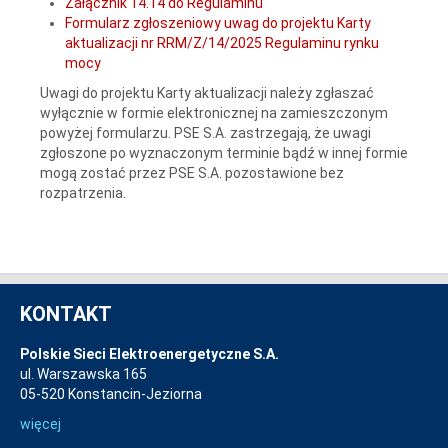
Załącznik 14.14 do Regulaminu
Formularz zgłoszeniowy uwag do projektu Karty
aktualizacji nr RRM/Z/14/2025 Regulaminu rynku
mocy
Uwagi do projektu Karty aktualizacji należy zgłaszać
wyłącznie w formie elektronicznej na zamieszczonym
powyżej formularzu. PSE S.A. zastrzegają, że uwagi
zgłoszone po wyznaczonym terminie bądź w innej formie
mogą zostać przez PSE S.A. pozostawione bez
rozpatrzenia.
KONTAKT
Polskie Sieci Elektroenergetyczne S.A.
ul. Warszawska 165
05-520 Konstancin-Jeziorna
więcej