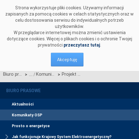
Przejdź do komentarzy
Strona wykorzystuje pliki cookies. Używamy informacji
zapisanych za pomocą cookies w celach statystycznych oraz w
celu dostosowania serwisu do indywidualnych potrzeb
użytkowników.
W przeglądarce internetowej można zmienić ustawienia
dotyczące cookies. Więcej o plikach cookies i o ochronie Twojej
prywatności
przeczytasz tutaj
.
Akceptuję
Biuro prasowe
Komunikaty OSP
Projekt Karty aktualizacji nr RRM/Z/14/2025 Regulaminu rynku mocy
>
>
BIURO PRASOWE
Aktualności
Komunikaty OSP
Prosto o energetyce
Jak funkcjonuje Krajowy System Elektroenergetyczny?