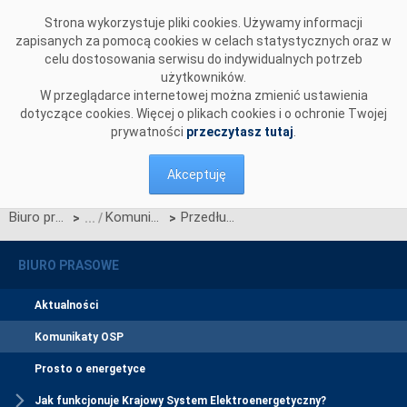
Przejdź do komentarzy
Strona wykorzystuje pliki cookies. Używamy informacji
zapisanych za pomocą cookies w celach statystycznych oraz w
celu dostosowania serwisu do indywidualnych potrzeb
użytkowników.
W przeglądarce internetowej można zmienić ustawienia
dotyczące cookies. Więcej o plikach cookies i o ochronie Twojej
prywatności
przeczytasz tutaj
.
Akceptuję
Biuro prasowe
Komunikaty OSP
Przedłużenie Umowy Dzierżawy, pomiędzy PSE SA a PSE - Operator S.A.
>
>
BIURO PRASOWE
Aktualności
Komunikaty OSP
Prosto o energetyce
Jak funkcjonuje Krajowy System Elektroenergetyczny?