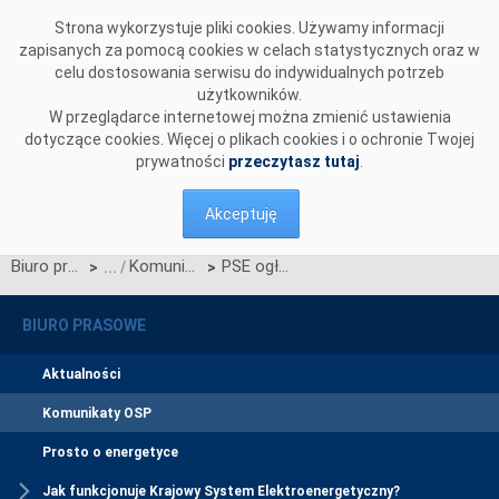
Przejdź do komentarzy
Strona wykorzystuje pliki cookies. Używamy informacji
zapisanych za pomocą cookies w celach statystycznych oraz w
celu dostosowania serwisu do indywidualnych potrzeb
użytkowników.
W przeglądarce internetowej można zmienić ustawienia
dotyczące cookies. Więcej o plikach cookies i o ochronie Twojej
prywatności
przeczytasz tutaj
.
Akceptuję
Biuro prasowe
Komunikaty OSP
PSE ogłasza przetarg na zakup usługi interwencyjnej rezerwy zimnej
>
>
BIURO PRASOWE
Aktualności
Komunikaty OSP
Prosto o energetyce
Jak funkcjonuje Krajowy System Elektroenergetyczny?