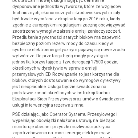
Dostawcami nowej usługi mogą być centralnie
dysponowane jednostki wytwórcze, które ze względów
technicznych, ekonomicznych i środowiskowych miały
być trwale wycofane z eksploatacji po 2016 roku, kiedy
zgodnie z europejskimi regulacjami zaczną obowiązywać
zaostrzone wymogi w zakresie emisji zanieczyszczeń.
Przedłużenie żywotności starych bloków ma zapewnić
bezpieczny poziom rezerw mocy do czasu, kiedy w
systemie elektroenergetycznym pojawią się nowe źródła
wytwórcze. Do przetargu będą mogły przystąpić
jednostki, korzystające z tzw. derogacji 17500 godzin,
określonych w dyrektywie w sprawie emisji
przemysłowych IED. Rozwiązanie to jest korzystne dla
bloków, których dostosowanie do wymogów dyrektywy
jest nieopłacalne. Usługa będzie świadczona na
podstawie zasad określonych w Instrukcji Ruchu i
Eksploatacji Sieci Przesyłowej oraz umów o świadczenie
usługi interwencyjna rezerwa zimna.
PSE działając, jako Operator Systemu Przesyłowego i
wypełniając obowiązki nałożone ustawą, na bieżąco
monitoruje obecne i przyszłe możliwości pokrycia
zapotrzebowania na moc i energię elektryczną w