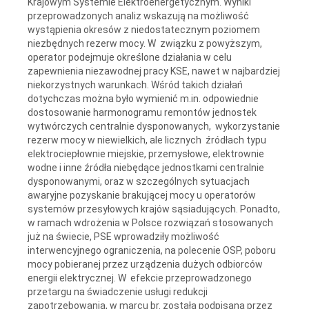
Krajowym Systemie Elektroenergetycznym. Wyniki
przeprowadzonych analiz wskazują na możliwość
wystąpienia okresów z niedostatecznym poziomem
niezbędnych rezerw mocy. W związku z powyższym,
operator podejmuje określone działania w celu
zapewnienia niezawodnej pracy KSE, nawet w najbardziej
niekorzystnych warunkach. Wśród takich działań
dotychczas można było wymienić m.in. odpowiednie
dostosowanie harmonogramu remontów jednostek
wytwórczych centralnie dysponowanych, wykorzystanie
rezerw mocy w niewielkich, ale licznych źródłach typu
elektrociepłownie miejskie, przemysłowe, elektrownie
wodne i inne źródła niebędące jednostkami centralnie
dysponowanymi, oraz w szczególnych sytuacjach
awaryjne pozyskanie brakującej mocy u operatorów
systemów przesyłowych krajów sąsiadujących. Ponadto,
w ramach wdrożenia w Polsce rozwiązań stosowanych
już na świecie, PSE wprowadziły możliwość
interwencyjnego ograniczenia, na polecenie OSP, poboru
mocy pobieranej przez urządzenia dużych odbiorców
energii elektrycznej. W efekcie przeprowadzonego
przetargu na świadczenie usługi redukcji
zapotrzebowania, w marcu br. została podpisana przez