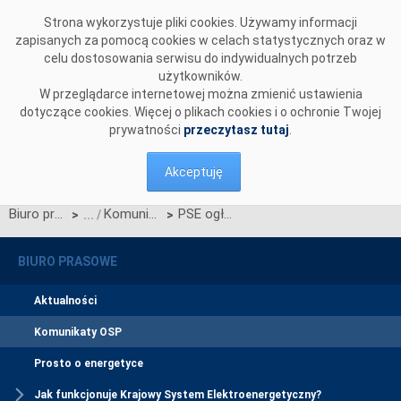
Przejdź do komentarzy
Strona wykorzystuje pliki cookies. Używamy informacji
zapisanych za pomocą cookies w celach statystycznych oraz w
celu dostosowania serwisu do indywidualnych potrzeb
użytkowników.
W przeglądarce internetowej można zmienić ustawienia
dotyczące cookies. Więcej o plikach cookies i o ochronie Twojej
prywatności
przeczytasz tutaj
.
Akceptuję
Biuro prasowe
Komunikaty OSP
PSE ogłaszają terminy aukcji wstępnych do aukcji głównej na rok dostaw 2030 oraz do aukcji dodatkowych na poszczególne kwartały roku dostaw 2027
>
>
BIURO PRASOWE
Aktualności
Komunikaty OSP
Prosto o energetyce
Jak funkcjonuje Krajowy System Elektroenergetyczny?