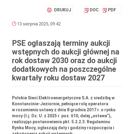
DRUKUJ
DOC
PDF
13 sierpnia 2025, 09:42
PSE ogłaszają terminy aukcji
wstępnych do aukcji głównej na
rok dostaw 2030 oraz do aukcji
dodatkowych na poszczególne
kwartały roku dostaw 2027
Polskie Sieci Elektroenergetyczne S.A. z siedzibą w
Konstancinie-Jeziornie, pełniące rolę operatora
w rozumieniu ustawy z dnia 8 grudnia 2017 r. o rynku
mocy (t.j. Dz. U. z 2025 r. poz. 610, dalej „ustawa”),
realizując postanowienia pkt. 5.2.2.3. Regulaminu
Rynku Mocy, ogłaszają
daty i godziny rozpoczęcia i
zakończenia aukcji wstępnych
: