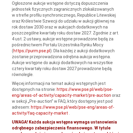
Ogłoszone aukcje wstępne dotyczą dopuszczenia
jednostek fizycznych zagranicznych zlokalizowanych
w strefie profilu synchronicznego, Republice Litewskiej
oraz Królestwie Szwecji do udziału w aukcji głównej na
rok dostaw 2030 oraz w aukcjach dodatkowych na
poszczególne kwartały roku dostaw 2027. Zgodnie z art.
4 ust. 2 ustawy, aukcje wstępne prowadzone będą za
pośrednictwem Portalu Uczestnika Rynku Mocy
(
https://purm.pse.pl
). Dla każdej z aukcji dodatkowych
zostanie przeprowadzona odrębna aukcja wstępna.
Aukcje wstępne do aukcji dodatkowych na wszystkie
cztery kwartały roku dostaw 2027 prowadzone będą
równolegle.
Więcej informacji na temat aukcji wstępnych jest
dostępnych na stronie:
https://www.pse.pl/web/pse-
eng/areas-of-activity/capacity-market/pre-auction
oraz
w sekcji „Pre-auction” w FAQ, który dostępny jest pod
adresem:
https://www.pse.pl/web/pse-eng/areas-of-
activity/faq-capacity-market
.
UWAGA! Każda aukcja wstępna wymaga ustanowienia
odrębnego zabezpieczenia finansowego. W tytule