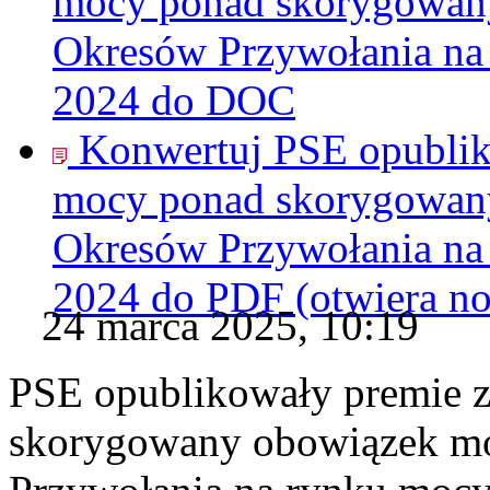
mocy ponad skorygowan
Okresów Przywołania na
2024 do
DOC
Konwertuj PSE opublik
mocy ponad skorygowan
Okresów Przywołania na
2024 do
PDF
(otwiera n
24 marca 2025, 10:19
PSE opublikowały premie z
skorygowany obowiązek m