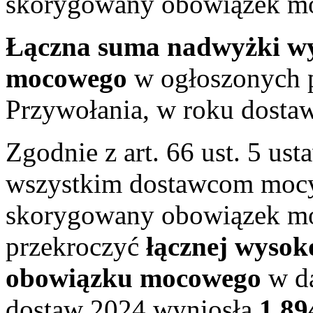
skorygowany obowiązek m
Łączna suma nadwyżki w
mocowego
w ogłoszonych 
Przywołania, w roku dosta
Zgodnie z art. 66 ust. 5 us
wszystkim dostawcom mocy
skorygowany obowiązek m
przekroczyć
łącznej wysok
obowiązku mocowego
w da
dostaw 2024 wyniosła
1 89