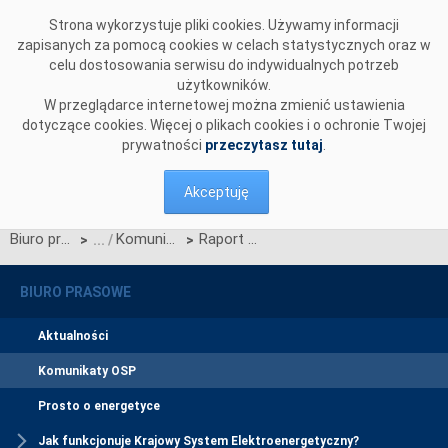
Przejdź do komentarzy
Strona wykorzystuje pliki cookies. Używamy informacji
zapisanych za pomocą cookies w celach statystycznych oraz w
celu dostosowania serwisu do indywidualnych potrzeb
użytkowników.
W przeglądarce internetowej można zmienić ustawienia
dotyczące cookies. Więcej o plikach cookies i o ochronie Twojej
prywatności
przeczytasz tutaj
.
Akceptuję
Biuro prasowe
Komunikaty OSP
Raport o wpływie uregulowań prawnych na warunki eksploatacji i rozwoju infrastruktury technicznej liniowej sektora paliwowo - energetycznego decydującej o bezpieczeństwie energetycznym kraju
>
>
BIURO PRASOWE
Aktualności
Komunikaty OSP
Prosto o energetyce
Jak funkcjonuje Krajowy System Elektroenergetyczny?