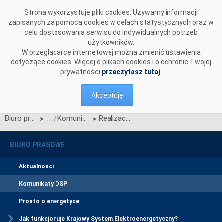
Przejdź do komentarzy
Strona wykorzystuje pliki cookies. Używamy informacji
zapisanych za pomocą cookies w celach statystycznych oraz w
celu dostosowania serwisu do indywidualnych potrzeb
użytkowników.
W przeglądarce internetowej można zmienić ustawienia
dotyczące cookies. Więcej o plikach cookies i o ochronie Twojej
prywatności
przeczytasz tutaj
.
Akceptuję
Biuro prasowe
Komunikaty OSP
Realizacji umów o świadczenie usług przesyłowych
>
>
BIURO PRASOWE
Aktualności
Komunikaty OSP
Prosto o energetyce
Jak funkcjonuje Krajowy System Elektroenergetyczny?