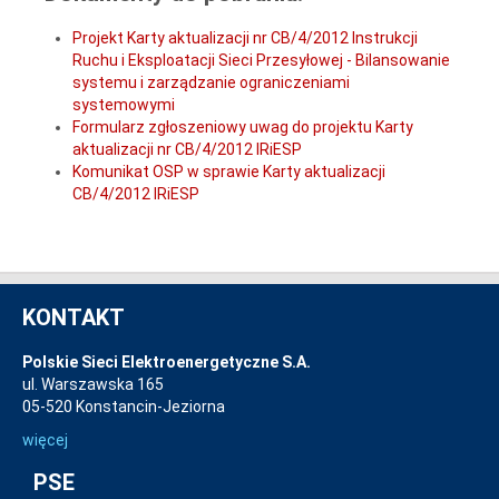
Projekt Karty aktualizacji nr CB/4/2012 Instrukcji
Ruchu i Eksploatacji Sieci Przesyłowej - Bilansowanie
systemu i zarządzanie ograniczeniami
systemowymi
Formularz zgłoszeniowy uwag do projektu Karty
aktualizacji nr CB/4/2012 IRiESP
Komunikat OSP w sprawie Karty aktualizacji
CB/4/2012 IRiESP
KONTAKT
Polskie Sieci Elektroenergetyczne S.A.
ul. Warszawska 165
05-520 Konstancin-Jeziorna
więcej
PSE