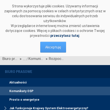
Przejdź do komentarzy
Strona wykorzystuje pliki cookies. Używamy informacji
zapisanych za pomocą cookies w celach statystycznych oraz w
celu dostosowania serwisu do indywidualnych potrzeb
użytkowników.
W przeglądarce internetowej można zmienić ustawienia
dotyczące cookies. Więcej o plikach cookies i o ochronie Twojej
prywatności
przeczytasz tutaj
.
Akceptuję
Biuro prasowe
Komunikaty OSP
Rozpoczęcie procesu konsultacji zmian IRiESP
>
>
BIURO PRASOWE
Aktualności
Komunikaty OSP
Prosto o energetyce
Jak funkcjonuje Krajowy System Elektroenergetyczny?