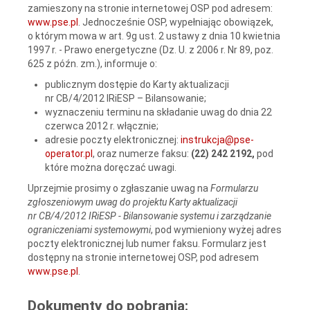
zamieszony na stronie internetowej OSP pod adresem:
www.pse.pl
. Jednocześnie OSP, wypełniając obowiązek,
o którym mowa w art. 9g ust. 2 ustawy z dnia 10 kwietnia
1997 r. - Prawo energetyczne (Dz. U. z 2006 r. Nr 89, poz.
625 z późn. zm.), informuje o:
publicznym dostępie do Karty aktualizacji
nr CB/4/2012 IRiESP – Bilansowanie;
wyznaczeniu terminu na składanie uwag do dnia 22
czerwca 2012 r. włącznie;
adresie poczty elektronicznej:
instrukcja@pse-
operator.pl
, oraz numerze faksu:
(22) 242 2192,
pod
które można doręczać uwagi.
Uprzejmie prosimy o zgłaszanie uwag na
Formularzu
zgłoszeniowym uwag do projektu Karty aktualizacji
nr CB/4/2012 IRiESP - Bilansowanie systemu i zarządzanie
ograniczeniami systemowymi
, pod wymieniony wyżej adres
poczty elektronicznej lub numer faksu. Formularz jest
dostępny na stronie internetowej OSP, pod adresem
www.pse.pl
.
Dokumenty do pobrania: