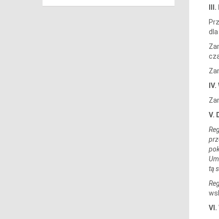
II
Prz
dla
Zam
cz
Zam
IV
Zam
V.
Reg
prz
pok
Umo
tą 
Reg
wsk
VI