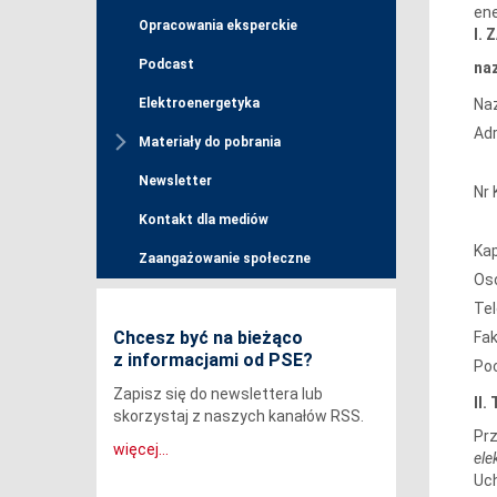
ene
Opracowania eksperckie
I.
Podcast
na
Na
Elektroenergetyka
Adr
Materiały do pobrania
Newsletter
Nr 
Kontakt dla mediów
Kap
Zaangażowanie społeczne
Os
Te
Chcesz być na bieżąco
Fa
z informacjami od PSE?
Poc
Zapisz się do newslettera lub
II
skorzystaj z naszych kanałów RSS.
Prz
więcej...
ele
Uch