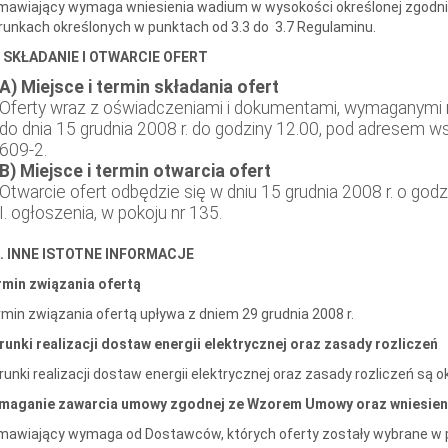
awiający wymaga wniesienia wadium w wysokości określonej zgodnie
unkach określonych w punktach od 3.3 do 3.7 Regulaminu.
I. SKŁADANIE I OTWARCIE OFERT
A) Miejsce i termin składania ofert
Oferty wraz z oświadczeniami i dokumentami, wymaganymi 
do dnia 15 grudnia 2008 r. do godziny 12.00, pod adresem ws
609-2.
B)
Miejsce i termin otwarcia ofert
Otwarcie ofert odbędzie się w dniu 15 grudnia 2008 r. o go
I. ogłoszenia, w pokoju nr 135.
II. INNE ISTOTNE INFORMACJE
rmin związania ofertą
min związania ofertą upływa z dniem 29 grudnia 2008 r.
unki realizacji dostaw energii elektrycznej oraz zasady rozliczeń
unki realizacji dostaw energii elektrycznej oraz zasady rozliczeń są
maganie zawarcia umowy zgodnej ze Wzorem Umowy oraz wniesieni
mawiający wymaga od Dostawców, których oferty zostały wybrane w