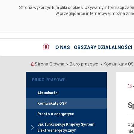
Przejdź do komentarzy
Strona wykorzystuje pliki cookies. Używamy informacji za
W przeglądarce internetowej można zmien
O NAS
OBSZARY DZIAŁALNOŚCI
Strona Główna
Biuro prasowe
Komunikaty O
>
>
BIURO PRASOWE
4
Aktualności
S
Komunikaty OSP
Prosto o energetyce
Jak funkcjonuje Krajowy System
PSE
Elektroenergetyczny?
nie