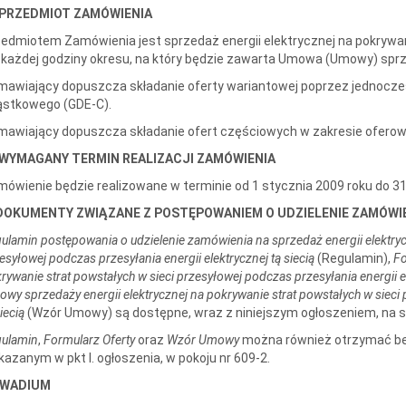
I. PRZEDMIOT ZAMÓWIENIA
edmiotem Zamówienia jest sprzedaż energii elektrycznej na pokrywan
 każdej godziny okresu, na który będzie zawarta Umowa (Umowy) sprze
awiający dopuszcza składanie oferty wariantowej poprzez jednoczesn
ąstkowego (GDE-C).
awiający dopuszcza składanie ofert częściowych w zakresie oferow
. WYMAGANY TERMIN REALIZACJI ZAMÓWIENIA
ówienie będzie realizowane w terminie od 1 stycznia 2009 roku do 3
 DOKUMENTY ZWIĄZANE Z POSTĘPOWANIEM O UDZIELENIE ZAMÓWI
ulamin postępowania o udzielenie zamówienia na sprzedaż energii elektryc
esyłowej podczas przesyłania energii elektrycznej tą siecią
(Regulamin),
Fo
rywanie strat powstałych w sieci przesyłowej podczas przesyłania energii el
wy sprzedaży energii elektrycznej na pokrywanie strat powstałych w sieci 
siecią
(Wzór Umowy) są dostępne, wraz z niniejszym ogłoszeniem, na st
ulamin
,
Formularz Oferty
oraz
Wzór Umowy
można również otrzymać be
azanym w pkt I. ogłoszenia, w pokoju nr 609-2.
. WADIUM