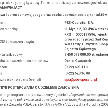
rgii elektrycznej tą siecią. Terminem realizacji zamówienia jest okres
 ZAMAWIAJĄCY
zwa i adres zamawiającego oraz osoba upoważniona do kontaktów
zwa
PSE-Operator S.A.
es siedziby
ul. Mysia 2, 00-496 Warsza
KRS nr 0000197596, rejest
prowadzony przez
Sąd Rejo
KRS i oznaczenie sądu
Warszawy XII Wydział Gos
Rejestru Sądowego
itał zakładowy
9 458 073 000,00 zł, opłaco
oba upoważniona do kontaktów
Daniel Owczarek
lefon
(0-22) 693 11 31
ks
(0-22) 628 36 09
zta elektroniczna (e-mail)
eps@pse-operator.pl
. TRYB POSTĘPOWANIA O UDZIELENIE ZAMÓWIENIA
etarg nieograniczony
prowadzony zgodnie z „
Regulaminem postępowania
ktrycznej na pokrywanie strat powstałych w sieci przesyłowej podczas przesył
wałą Zarządu PSE-Operator S.A. nr 643/94/2008 z dnia 4 grudnia 2008