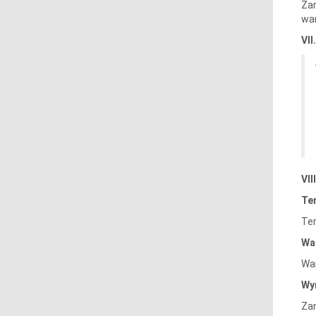
Zam
war
VI
VI
Te
Ter
War
War
Wy
Za