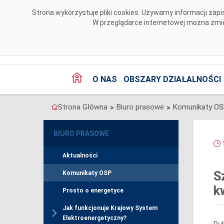
Przejdź do komentarzy
Strona wykorzystuje pliki cookies. Używamy informacji za
W przeglądarce internetowej można zmien
O NAS
OBSZARY DZIAŁALNOŚCI
Strona Główna
Biuro prasowe
Komunikaty O
>
>
BIURO PRASOWE
1
Aktualności
S
Komunikaty OSP
k
Prosto o energetyce
Jak funkcjonuje Krajowy System
Elektroenergetyczny?
Pub