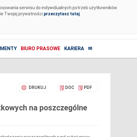
tosowania serwisu do indywidualnych potrzeb użytkowników.
nie Twojej prywatności
przeczytasz tutaj
.
MENTY
BIURO PRASOWE
KARIERA
✉
DRUKUJ
DOC
PDF
tkowych na poszczególne
 zakończenia poszczególnych rund aukcji mocy