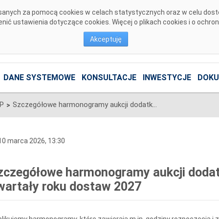
pisanych za pomocą cookies w celach statystycznych oraz w celu dos
ić ustawienia dotyczące cookies. Więcej o plikach cookies i o ochro
Akceptuję
DANE SYSTEMOWE
KONSULTACJE
INWESTYCJE
DOKU
SP
Szczegółowe harmonogramy aukcji dodatkowych na poszczególne kwartały roku dostaw 2027
>
0 marca 2026, 13:30
zczegółowe harmonogramy aukcji doda
wartały roku dostaw 2027
likujemy harmonogramy, które zawierają m.in. godziny rozpoczęcia i