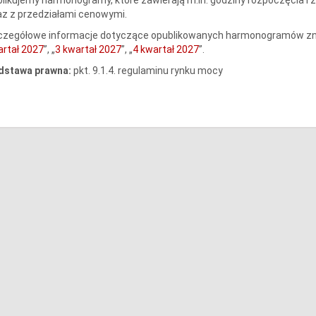
z z przedziałami cenowymi.
czegółowe informacje dotyczące opublikowanych harmonogramów znaj
rtał 2027
”, „
3 kwartał 2027
”, „
4 kwartał 2027
”.
dstawa prawna:
pkt. 9.1.4. regulaminu rynku mocy