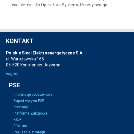
wieloletniej dla Operatora Systemu Przesyłowego.
KONTAKT
Polskie Sieci Elektroenergetyczne S.A.
ul. Warszawska 165
05-520 Konstancin-Jeziorna
więcej
PSE
Informacje podstawowe
Raport wpływu PSE
Przetargi
Platforma Zakupowa
KSeF
Efaktura
Realizacja strategii