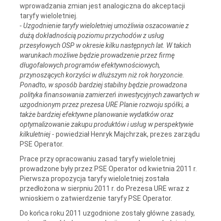
wprowadzania zmian jest analogiczna do akceptacji
taryfy wieloletniej.
- Uzgodnienie taryfy wieloletniej umożliwia oszacowanie z
dużą dokładnością poziomu przychodów z usług
przesyłowych OSP w okresie kilku następnych lat. W takich
warunkach możliwe będzie prowadzenie przez firmę
długofalowych programów efektywnościowych,
przynoszących korzyści w dłuższym niż rok horyzoncie.
Ponadto, w sposób bardziej stabilny będzie prowadzona
polityka finansowania zamierzeń inwestycyjnych zawartych w
uzgodnionym przez prezesa URE Planie rozwoju spółki, a
także bardziej efektywne planowanie wydatków oraz
optymalizowanie zakupu produktów i usług w perspektywie
kilkuletniej
- powiedział Henryk Majchrzak, prezes zarządu
PSE Operator.
Prace przy opracowaniu zasad taryfy wieloletniej
prowadzone były przez PSE Operator od kwietnia 2011 r.
Pierwsza propozycja taryfy wieloletniej została
przedłożona w sierpniu 2011 r. do Prezesa URE wraz z
wnioskiem o zatwierdzenie taryfy PSE Operator.
Do końca roku 2011 uzgodnione zostały główne zasady,