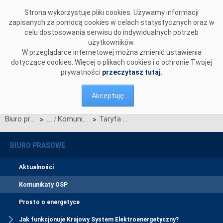
Przejdź do komentarzy
Strona wykorzystuje pliki cookies. Używamy informacji
zapisanych za pomocą cookies w celach statystycznych oraz w
celu dostosowania serwisu do indywidualnych potrzeb
użytkowników.
W przeglądarce internetowej można zmienić ustawienia
dotyczące cookies. Więcej o plikach cookies i o ochronie Twojej
prywatności
przeczytasz tutaj
.
Akceptuję
Biuro prasowe
Komunikaty OSP
Taryfa wieloletnia PSE Operator zaakceptowana przez URE
>
>
BIURO PRASOWE
Aktualności
Komunikaty OSP
Prosto o energetyce
Jak funkcjonuje Krajowy System Elektroenergetyczny?