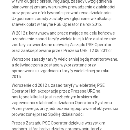
w tym długość okresu regulacji, zasady uwzględnienia
planowanej zmiany warunków prowadzenia działalności
oraz poprawa efektywności prowadzenia działalności.
Uzgodnione zasady zostały uwzględnione w kalkulacji
stawek opłat w taryfie PSE Operator na rok 2012.
W 2012 r. kontynuowano prace mające na celu końcowe
uzgodnienie zasad taryfy wieloletniej, które ostatecznie
zostały zatwierdzone uchwałą Zarządu PSE Operator
oraz zaakceptowane przez Prezesa URE 12.06.2012 r.
Wdrożone zasady taryfy wieloletniej będą monitorowane,
a doświadczenia zostaną wykorzystane przy
opracowaniu i uzgadnianiu taryfy wieloletniej po roku
2015.
Wdrożenie od 2012 r. zasad taryfy wieloletniej PSE
Operator i ich akceptacja przez Prezesa URE na
następne kilka lat jest niezbędnym krokiem dla
zapewnienia stabilności działania Operatora Systemu
Przesyłowego, przy jednoczesnej poprawie efektywności
prowadzonej przez Spółkę działalności.
Prezes Zarządu PSE Operator dziękuje wszystkim
osobom, które brały udział w opracowaniu taryfy