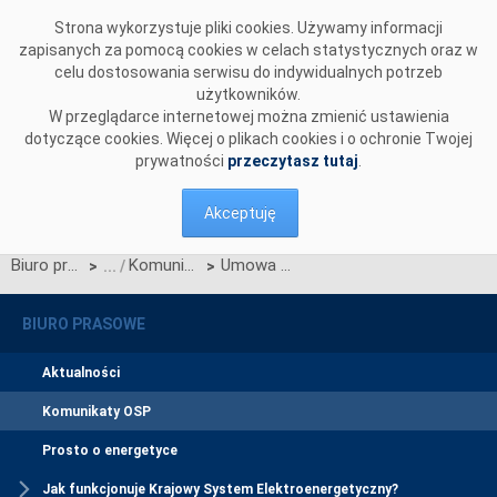
Przejdź do komentarzy
Strona wykorzystuje pliki cookies. Używamy informacji
zapisanych za pomocą cookies w celach statystycznych oraz w
celu dostosowania serwisu do indywidualnych potrzeb
użytkowników.
W przeglądarce internetowej można zmienić ustawienia
dotyczące cookies. Więcej o plikach cookies i o ochronie Twojej
prywatności
przeczytasz tutaj
.
Akceptuję
Biuro prasowe
Komunikaty OSP
Umowa na współpracę w projekcie budowy trzeciego połączenia pomiędzy systemami przesyłowymi Polski i Niemiec podpisana
>
>
BIURO PRASOWE
Aktualności
Komunikaty OSP
Prosto o energetyce
Jak funkcjonuje Krajowy System Elektroenergetyczny?