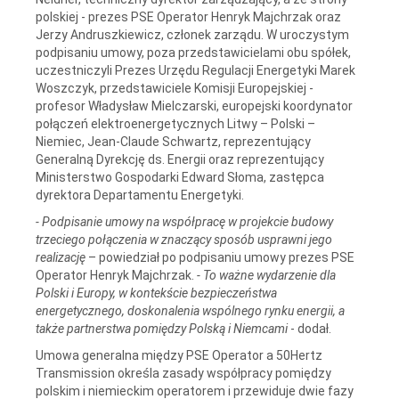
polskiej - prezes PSE Operator Henryk Majchrzak oraz
Jerzy Andruszkiewicz, członek zarządu. W uroczystym
podpisaniu umowy, poza przedstawicielami obu spółek,
uczestniczyli Prezes Urzędu Regulacji Energetyki Marek
Woszczyk, przedstawiciele Komisji Europejskiej -
profesor Władysław Mielczarski, europejski koordynator
połączeń elektroenergetycznych Litwy – Polski –
Niemiec, Jean-Claude Schwartz, reprezentujący
Generalną Dyrekcję ds. Energii oraz reprezentujący
Ministerstwo Gospodarki Edward Słoma, zastępca
dyrektora Departamentu Energetyki.
- Podpisanie umowy na współpracę w projekcie budowy
trzeciego połączenia w znaczący sposób usprawni jego
realizację
– powiedział po podpisaniu umowy prezes PSE
Operator Henryk Majchrzak.
- To ważne wydarzenie dla
Polski i Europy, w kontekście bezpieczeństwa
energetycznego, doskonalenia
wspólnego rynku energii, a
także partnerstwa pomiędzy Polską i Niemcami
- dodał.
Umowa generalna między PSE Operator a 50Hertz
Transmission określa zasady współpracy pomiędzy
polskim i niemieckim operatorem i przewiduje dwie fazy