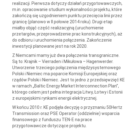
realizacji. Pierwsza dotyczy działań przygotowawczych,
m.in. opracowanie studium wykonalności projektu, które
zakończą się uzgodnieniem punktu przecięcia linii przez
granicę (planowo w II połowie 2014 roku). Drugi etap
miałby objąć część realizacyjną (uruchomienie
przetargów, przeprowadzenie prac konstrukcyjnych), aż
do odbioru i uruchomienia połączenia. Zakończenie
inwestycji planowane jest na rok 2020.
Z Niemcami mamy już dwa połączenia transgraniczne.
Są to: Krajnik – Vierraden i Mikułowa – Hagenwerder.
Utworzenie trzeciego połączenia międzysystemowego
Polski i Niemiec ma poparcie Komisji Europejskiej oraz
rządów Polski i Niemiec. Jest to jedno z przedsięwzięć KE
w ramach „Baltic Energy Market Interconnection Plan”,
którego celem jest pełna integracja Litwy, Łotwy i Estonii
z europejskimi rynkami energii elektrycznej.
W końcu 2010 r. KE podjęła decyzję o przyznaniu 50Hertz
Transmission oraz PSE Operator (oddzielnie) wsparcia
finansowego z funduszu TEN-E na prace
przygotowawcze dotyczące projektu.