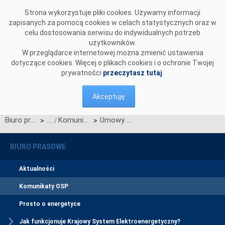
Przejdź do komentarzy
Strona wykorzystuje pliki cookies. Używamy informacji
zapisanych za pomocą cookies w celach statystycznych oraz w
celu dostosowania serwisu do indywidualnych potrzeb
użytkowników.
W przeglądarce internetowej można zmienić ustawienia
dotyczące cookies. Więcej o plikach cookies i o ochronie Twojej
prywatności
przeczytasz tutaj
.
Akceptuję
Biuro prasowe
Komunikaty OSP
Umowy o świadczenie usług przesyłowych
>
>
BIURO PRASOWE
Aktualności
Komunikaty OSP
Prosto o energetyce
Jak funkcjonuje Krajowy System Elektroenergetyczny?