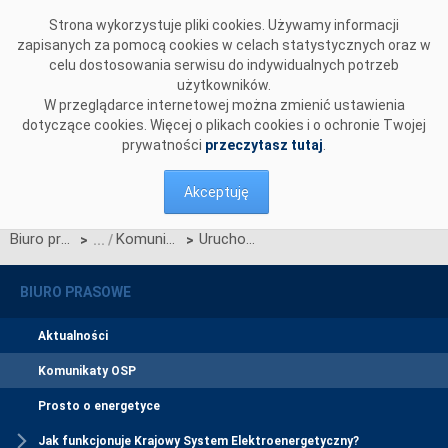
Przejdź do komentarzy
Strona wykorzystuje pliki cookies. Używamy informacji
zapisanych za pomocą cookies w celach statystycznych oraz w
celu dostosowania serwisu do indywidualnych potrzeb
użytkowników.
W przeglądarce internetowej można zmienić ustawienia
dotyczące cookies. Więcej o plikach cookies i o ochronie Twojej
prywatności
przeczytasz tutaj
.
Akceptuję
Biuro prasowe
Komunikaty OSP
Uruchomienie mechanizmu elastycznego zapotrzebowania na energię bilansującą z aFRR w platformie PICASSO
>
>
BIURO PRASOWE
Aktualności
Komunikaty OSP
Prosto o energetyce
Jak funkcjonuje Krajowy System Elektroenergetyczny?