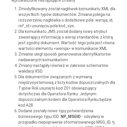
wprowadzone następujące zmiany:
Zmodyfikowany został nagłówek komunikatu XML dla
wszystkich typów dokumentów. Zmiana polega na
rozszerzeniu nagłówka o dodatkowe pola: wersja, id,
ref_id i usunięciu pola kod_sys.
Dla komunikatu JMS został dodany nowy atrybut
zawierający informację o wersji standardów, z którą
jest zgodny dokument. Wartość tego pola jest równa
wartości elementu <wersja> w komunikacie XML.
Zmianie uległ sposób generowania identyfikatorów
nadawanych komunikatom.
Zmiany nastąpiły również w zakresie schematów
walidacji XSD.
Dla dokumentów związanych z wymianą
międzysystemową z listy kodów dopuszczalnych dla
Typów Roli usunięto kod Z01 obowiązujący
dotychczas dla Operatora Rynku. Jedynym
dopuszczalnym kodem dla Operatora Rynku będzie
kod A28.
Dodane zostały nowe typy potwierdzenia
biznesowego typu IOD:
NP_MSGID
- odsyłany w
przypadku niepoprawnie sformatowanego MSG_ID, tj.