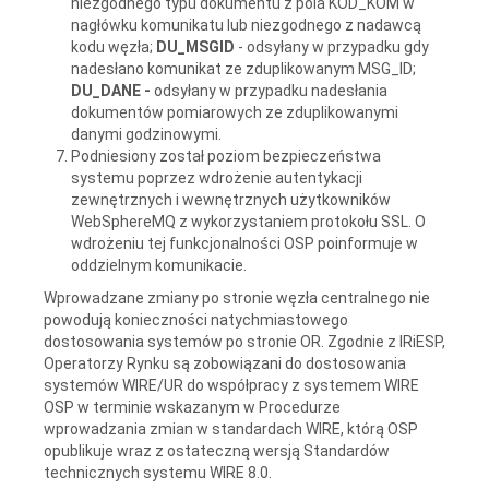
niezgodnego typu dokumentu z pola KOD_KOM w
nagłówku komunikatu lub niezgodnego z nadawcą
kodu węzła;
DU_MSGID
- odsyłany w przypadku gdy
nadesłano komunikat ze zduplikowanym MSG_ID;
DU_DANE -
odsyłany w przypadku nadesłania
dokumentów pomiarowych ze zduplikowanymi
danymi godzinowymi.
Podniesiony został poziom bezpieczeństwa
systemu poprzez wdrożenie autentykacji
zewnętrznych i wewnętrznych użytkowników
WebSphereMQ z wykorzystaniem protokołu SSL. O
wdrożeniu tej funkcjonalności OSP poinformuje w
oddzielnym komunikacie.
Wprowadzane zmiany po stronie węzła centralnego nie
powodują konieczności natychmiastowego
dostosowania systemów po stronie OR. Zgodnie z IRiESP,
Operatorzy Rynku są zobowiązani do dostosowania
systemów WIRE/UR do współpracy z systemem WIRE
OSP w terminie wskazanym w Procedurze
wprowadzania zmian w standardach WIRE, którą OSP
opublikuje wraz z ostateczną wersją Standardów
technicznych systemu WIRE 8.0.