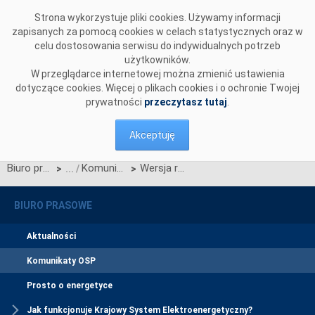
Przejdź do komentarzy
Strona wykorzystuje pliki cookies. Używamy informacji
zapisanych za pomocą cookies w celach statystycznych oraz w
celu dostosowania serwisu do indywidualnych potrzeb
użytkowników.
W przeglądarce internetowej można zmienić ustawienia
dotyczące cookies. Więcej o plikach cookies i o ochronie Twojej
prywatności
przeczytasz tutaj
.
Akceptuję
Biuro prasowe
Komunikaty OSP
Wersja robocza Standardów technicznych systemu WIRE wer. 8.0
>
>
BIURO PRASOWE
Aktualności
Komunikaty OSP
Prosto o energetyce
Jak funkcjonuje Krajowy System Elektroenergetyczny?