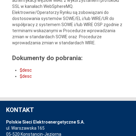
autentykacji węzłów WIRE z wykorzystaniem protokołu
SSL w kanałach WebSphereMQ.
Elektrownie/Operatorzy Rynku są zobowiązani do
dostosowania systemów SOWE/EL i/lub WIRE/UR do
współpracy z systemem SOWE i/lub WIRE OSP zgodnie z
terminami wskazanymi w Procedurze wprowadzania
zmian w standardach SOWE oraz Procedurze
wprowadzania zmian w standardach WIRE.
Dokumenty do pobrania:
$desc
$desc
KONTAKT
Polskie Sieci Elektroenergetyczne S.A.
ul. Warszawska 165
05-520 Konstancin-Jeziorna