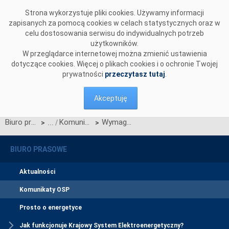
Przejdź do komentarzy
Strona wykorzystuje pliki cookies. Używamy informacji
zapisanych za pomocą cookies w celach statystycznych oraz w
celu dostosowania serwisu do indywidualnych potrzeb
użytkowników.
W przeglądarce internetowej można zmienić ustawienia
dotyczące cookies. Więcej o plikach cookies i o ochronie Twojej
prywatności
przeczytasz tutaj
.
Akceptuję
Biuro prasowe
Komunikaty OSP
Wymagania bezpieczeństwa dla systemów transmisji danych SOWE/EL, WIRE/UR
>
>
BIURO PRASOWE
Aktualności
Komunikaty OSP
Prosto o energetyce
Jak funkcjonuje Krajowy System Elektroenergetyczny?