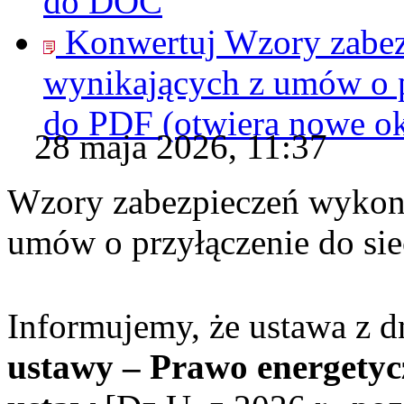
do
DOC
Konwertuj Wzory zabe
wynikających z umów o p
do
PDF
(otwiera nowe o
28 maja 2026, 11:37
Wzory zabezpieczeń wykon
umów o przyłączenie do sie
Informujemy, że ustawa z 
ustawy – Prawo energetyc