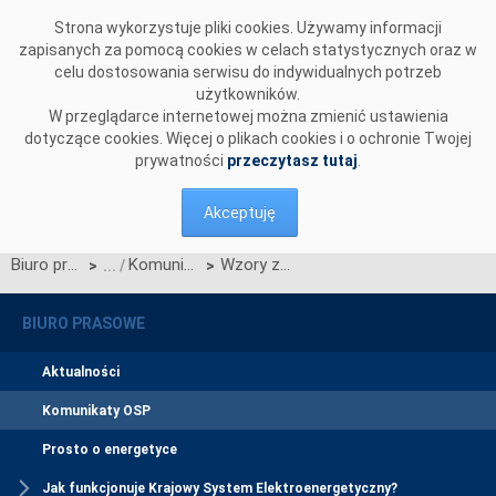
Przejdź do komentarzy
Strona wykorzystuje pliki cookies. Używamy informacji
zapisanych za pomocą cookies w celach statystycznych oraz w
celu dostosowania serwisu do indywidualnych potrzeb
użytkowników.
W przeglądarce internetowej można zmienić ustawienia
dotyczące cookies. Więcej o plikach cookies i o ochronie Twojej
prywatności
przeczytasz tutaj
.
Akceptuję
Biuro prasowe
Komunikaty OSP
Wzory zabezpieczeń wykonania zobowiązań wynikających z umów o przyłączenie do sieci przesyłowej
>
>
BIURO PRASOWE
Aktualności
Komunikaty OSP
Prosto o energetyce
Jak funkcjonuje Krajowy System Elektroenergetyczny?