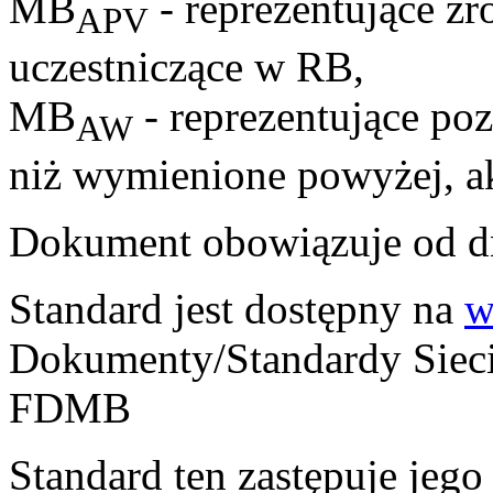
MB
- reprezentujące źr
APV
uczestniczące w RB,
MB
- reprezentujące poz
AW
niż wymienione powyżej, a
Dokument obowiązuje od dn
Standard jest dostępny na
w
Dokumenty/Standardy Siec
FDMB
Standard ten zastępuje jego