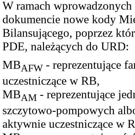
W ramach wprowadzonych a
dokumencie nowe kody Miej
Bilansującego, poprzez któr
PDE, należących do URD:
MB
- reprezentujące f
AFW
uczestniczące w RB,
MB
- reprezentujące je
AM
szczytowo-pompowych albo 
aktywnie uczestniczące w 