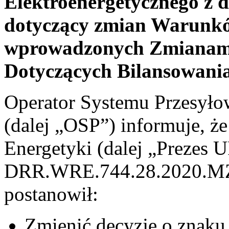
Elektroenergetycznego z d
dotyczący zmian Warunkó
wprowadzonych Zmianam
Dotyczących Bilansowani
Operator Systemu Przesyło
(dalej „OSP”) informuje, ż
Energetyki (dalej „Prezes 
DRR.WRE.744.28.2020.MZS 
postanowił:
Zmienić decyzję o zna