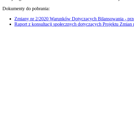
Dokumenty do pobrania:
Zmiany nr 2/2020 Warunków Dotyczących Bilansowania - pr
Raport z konsultacji społecznych dotyczących Projektu Zmia