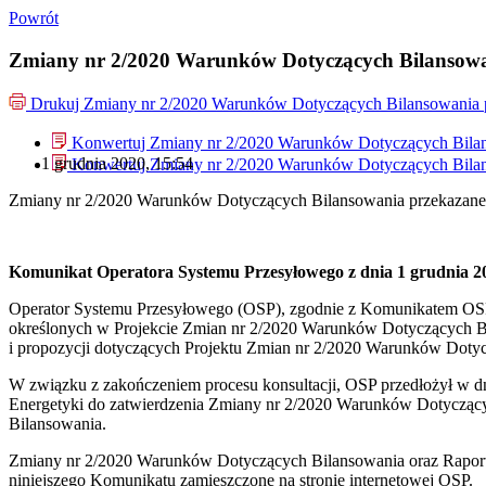
Powrót
Zmiany nr 2/2020 Warunków Dotyczących Bilansow
Drukuj
Zmiany nr 2/2020 Warunków Dotyczących Bilansowania
Konwertuj Zmiany nr 2/2020 Warunków Dotyczących Bila
1 grudnia 2020, 15:54
Konwertuj Zmiany nr 2/2020 Warunków Dotyczących Bila
Zmiany nr 2/2020 Warunków Dotyczących Bilansowania przekazan
Komunikat Operatora Systemu Przesyłowego z dnia 1 grudnia 2
Operator Systemu Przesyłowego (OSP), zgodnie z Komunikatem OSP z
określonych w Projekcie Zmian nr 2/2020 Warunków Dotyczących B
i propozycji dotyczących Projektu Zmian nr 2/2020 Warunków Doty
W związku z zakończeniem procesu konsultacji, OSP przedłożył w d
Energetyki do zatwierdzenia Zmiany nr 2/2020 Warunków Dotyczący
Bilansowania.
Zmiany nr 2/2020 Warunków Dotyczących Bilansowania oraz Raport 
niniejszego Komunikatu zamieszczone na stronie internetowej OSP.