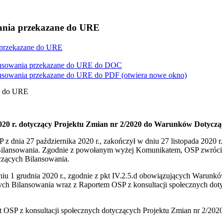
ania przekazane do URE
 przekazane do URE
nsowania przekazane do URE do
DOC
nsowania przekazane do URE do
PDF
(otwiera nowe okno)
e do URE
020 r. dotyczący Projektu Zmian nr 2/2020 do Warunków Dotyczą
 dnia 27 października 2020 r., zakończył w dniu 27 listopada 2020 
ilansowania. Zgodnie z powołanym wyżej Komunikatem, OSP zwrócił 
czących Bilansowania.
niu 1 grudnia 2020 r., zgodnie z pkt IV.2.5.d obowiązujących Warun
ch Bilansowania wraz z Raportem OSP z konsultacji społecznych do
OSP z konsultacji społecznych dotyczących Projektu Zmian nr 2/202