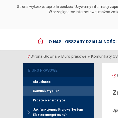
Przejdź do komentarzy
Strona wykorzystuje pliki cookies. Używamy informacji za
W przeglądarce internetowej można zmien
O NAS
OBSZARY DZIAŁALNOŚCI
Strona Główna
Biuro prasowe
Komunikaty O
>
>
BIURO PRASOWE
8
Aktualności
Z
Komunikaty OSP
Prosto o energetyce
Jak funkcjonuje Krajowy System
Opu
Elektroenergetyczny?