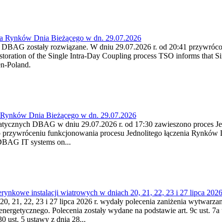
ia Rynków Dnia Bieżącego w dn. 29.07.2026
h DBAG zostały rozwiązane. W dniu 29.07.2026 r. od 20:41 przywróco
ration of the Single Intra-Day Coupling process TSO informs that Si
en-Poland.
a Rynków Dnia Bieżącego w dn. 29.07.2026
atycznych DBAG w dniu 29.07.2026 r. od 17:30 zawieszono proces Je
przywróceniu funkcjonowania procesu Jednolitego łączenia Rynków D
 DBAG IT systems on...
nkowe instalacji wiatrowych w dniach 20, 21, 22, 23 i 27 lipca 2026 
20, 21, 22, 23 i 27 lipca 2026 r. wydały polecenia zaniżenia wytwarzani
nergetycznego. Polecenia zostały wydane na podstawie art. 9c ust. 7a 
0 ust. 5 ustawy z dnia 28...