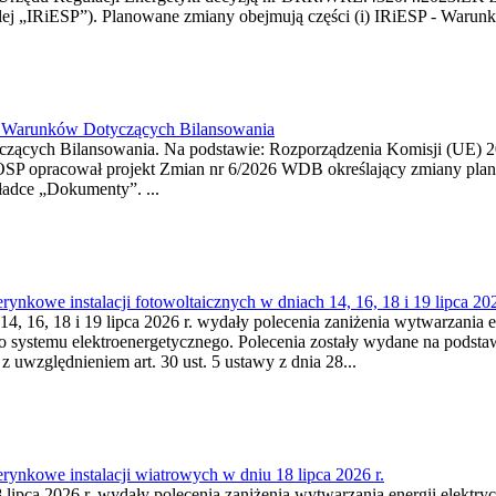
j „IRiESP”). Planowane zmiany obejmują części (i) IRiESP - Warunki 
26 Warunków Dotyczących Bilansowania
ących Bilansowania. Na podstawie: Rozporządzenia Komisji (UE) 2017
OSP opracował projekt Zmian nr 6/2026 WDB określający zmiany pla
ładce „Dokumenty”. ...
kowe instalacji fotowoltaicznych w dniach 14, 16, 18 i 19 lipca 202
4, 16, 18 i 19 lipca 2026 r. wydały polecenia zaniżenia wytwarzania ene
o systemu elektroenergetycznego. Polecenia zostały wydane na podstawi
 z uwzględnieniem art. 30 ust. 5 ustawy z dnia 28...
ynkowe instalacji wiatrowych w dniu 18 lipca 2026 r.
lipca 2026 r. wydały polecenia zaniżenia wytwarzania energii elektrycz