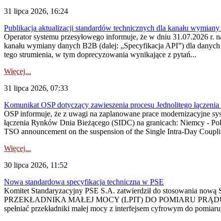
31 lipca 2026, 16:24
Publikacja aktualizacji standardów technicznych dla kanału wymian
Operator systemu przesyłowego informuje, że w dniu 31.07.2026 r. na
kanału wymiany danych B2B (dalej: „Specyfikacja API”) dla dany
tego strumienia, w tym doprecyzowania wynikające z pytań...
Więcej...
31 lipca 2026, 07:33
Komunikat OSP dotyczący zawieszenia procesu Jednolitego łączeni
OSP informuje, że z uwagi na zaplanowane prace modernizacyjne sy
łączenia Rynków Dnia Bieżącego (SIDC) na granicach: Niemcy - Po
TSO announcement on the suspension of the Single Intra-Day Couplin
Więcej...
30 lipca 2026, 11:52
Nowa standardowa specyfikacja techniczna w PSE
Komitet Standaryzacyjny PSE S.A. zatwierdził do stosowania n
PRZEKŁADNIKA MAŁEJ MOCY (LPIT) DO POMIARU PRĄDU
spełniać przekładniki małej mocy z interfejsem cyfrowym do pomiar