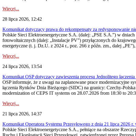
Więcej...
28 lipca 2026, 12:42
Komunikat dotyczący prawa do rekompensaty za redysponowanie nieryn
Polskie Sieci Elektroenergetyczne S.A. (dalej: „PSE S.A.”) w dniach 2
fotowoltaicznych (dalej: „Instalacje PV”) przyłączonych do krajoweg
energetyczne (t. j. Dz.U. z 2024 r., poz. 266 z późn. zm., dalej „PE”),
Więcej...
24 lipca 2026, 13:54
Komunikat OSP dotyczący zawieszenia procesu Jednolitego łączeni
OSP informuje, że z uwagi na zaplanowane prace modernizacyjne sy
łączenia Rynków Dnia Bieżącego (SIDC) na granicy: Czechy-Polska 
modernization of CEPS IT systems on 28.07.2026 from 18:30 to 20:30, 
Więcej...
21 lipca 2026, 14:37
Komunikat Operatora Systemu Przesyłowego z dnia 21 lipca 2026 r. 
Polskie Sieci Elektroenergetyczne S.A., pełniące na obszarze Rzecz
Ruchu i Eksploatacji Sieci Przesyłowej, zatwierdzonej przez Prezes