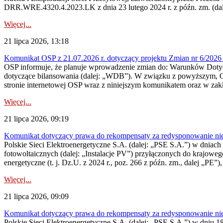
DRR.WRE.4320.4.2023.LK z dnia 23 lutego 2024 r. z późn. zm. (dale
Więcej...
21 lipca 2026, 13:18
Komunikat OSP z 21.07.2026 r. dotyczący projektu Zmian nr 6/20
OSP informuje, że planuje wprowadzenie zmian do: Warunków Dotycz
dotyczące bilansowania (dalej: „WDB”). W związku z powyższym, 
stronie internetowej OSP wraz z niniejszym komunikatem oraz w zak
Więcej...
21 lipca 2026, 09:19
Komunikat dotyczący prawa do rekompensaty za redysponowanie nieryn
Polskie Sieci Elektroenergetyczne S.A. (dalej: „PSE S.A.”) w dniach 1
fotowoltaicznych (dalej: „Instalacje PV”) przyłączonych do krajoweg
energetyczne (t. j. Dz.U. z 2024 r., poz. 266 z późn. zm., dalej „PE”),
Więcej...
21 lipca 2026, 09:09
Komunikat dotyczący prawa do rekompensaty za redysponowanie nier
Polskie Sieci Elektroenergetyczne S.A. (dalej: „PSE S.A.”) w dniu 18 