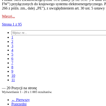
FW”) przyłączonych do krajowego systemu elektroenergetycznego. Pole
266 z późn. zm., dalej „PE”), z uwzględnieniem art. 30 ust. 5 ustawy z
Więcej...
Strona 1 z 95
1
2
3
4
5
6
7
8
9
10
11
— 20 Pozycji na stronę
Wyświetlanie 1 - 20 z 1 885 rezultatów.
← Pierwszy
Poprzedni