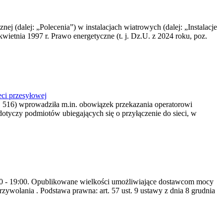
nej (dalej: „Polecenia”) w instalacjach wiatrowych (dalej: „Instalacje
wietnia 1997 r. Prawo energetyczne (t. j. Dz.U. z 2024 roku, poz.
ci przesyłowej
z. 516) wprowadziła m.in. obowiązek przekazania operatorowi
dotyczy podmiotów ubiegających się o przyłączenie do sieci, w
8:00 - 19:00. Opublikowane wielkości umożliwiające dostawcom mocy
ywolania . Podstawa prawna: art. 57 ust. 9 ustawy z dnia 8 grudnia