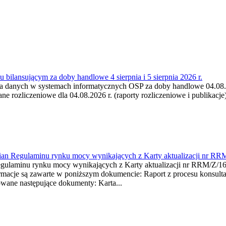
 bilansującym za doby handlowe 4 sierpnia i 5 sierpnia 2026 r.
a danych w systemach informatycznych OSP za doby handlowe 04.08.202
 rozliczeniowe dla 04.08.2026 r. (raporty rozliczeniowe i publikacje)
mian Regulaminu rynku mocy wynikających z Karty aktualizacji nr RR
minu rynku mocy wynikających z Karty aktualizacji nr RRM/Z/
je są zawarte w poniższym dokumencie: Raport z procesu konsultacj
wane następujące dokumenty: Karta...