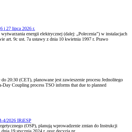
 i 27 lipca 2026 r.
 wytwarzania energii elektrycznej (dalej: „Polecenia”) w instalacjach
e art. 9c ust. 7a ustawy z dnia 10 kwietnia 1997 r. Prawo
do 20:30 (CET), planowane jest zawieszenie procesu Jednolitego
-Day Coupling process TSO informs that due to planned
CB-4/2026 IRiESP
nergetycznego (OSP), planują wprowadzenie zmian do Instrukcji
nia 19 stycznia 2024 r. oraz decyzją nr