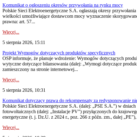
Komunikat o ogłoszeniu okresów przywołania na rynku mocy
Polskie Sieci Elektroenergetyczne S.A. ogłaszają okresy przywołania
wielkości umożliwiające dostawcom mocy wyznaczenie skorygowanego
prawna: art. 57...
Więcej...
5 sierpnia 2026, 15:11
Projekt Wymogów dotyczących produktów specyficznych
OSP informuje, że planuje wdrożenie: Wymogów dotyczących produktów
wytyczne dotyczące bilansowania (dalej: „Wymogi dotyczące produ
zamieszczony na stronie internetowej...
Więcej...
5 sierpnia 2026, 10:31
Komunikat dotyczący prawa do rekompensaty za redysponowanie nieryn
Polskie Sieci Elektroenergetyczne S.A. (dalej: „PSE S.A.”) w dniach 2
fotowoltaicznych (dalej: „Instalacje PV”) przyłączonych do krajoweg
energetyczne (t. j. Dz.U. z 2024 r., poz. 266 z późn. zm., dalej „PE”),
Więcej...