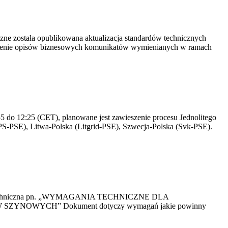
yczne została opublikowana aktualizacja standardów technicznych
owienie opisów biznesowych komunikatów wymienianych w ramach
 do 12:25 (CET), planowane jest zawieszenie procesu Jednolitego
S-PSE), Litwa-Polska (Litgrid-PSE), Szwecja-Polska (Svk-PSE).
kacja Techniczna pn. „WYMAGANIA TECHNICZNE DLA
OWYCH” Dokument dotyczy wymagań jakie powinny