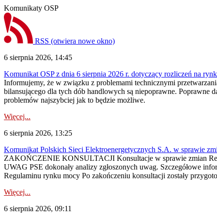
Komunikaty OSP
RSS
(otwiera nowe okno)
6 sierpnia 2026, 14:45
Komunikat OSP z dnia 6 sierpnia 2026 r. dotyczący rozliczeń na rynku
Informujemy, że w związku z problemami technicznymi przetwarzani
bilansującego dla tych dób handlowych są niepoprawne. Poprawne dane
problemów najszybciej jak to będzie możliwe.
Więcej...
6 sierpnia 2026, 13:25
Komunikat Polskich Sieci Elektroenergetycznych S.A. w sprawie z
ZAKOŃCZENIE KONSULTACJI Konsultacje w sprawie zmian Regula
UWAG PSE dokonały analizy zgłoszonych uwag. Szczegółowe informac
Regulaminu rynku mocy Po zakończeniu konsultacji zostały przygoto
Więcej...
6 sierpnia 2026, 09:11