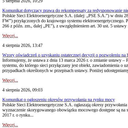
5 sierpnia 2026, 10:29
Komunikat dotyczący prawa do rekompensaty za redysponowanie nier
Polskie Sieci Elektroenergetyczne S.A. (dalej: „PSE S.A.”) w dniu 28 
FW”) przyłączonych do krajowego systemu elektroenergetycznego. Pole
266 z późn. zm., dalej „PE”), z uwzględnieniem art. 30 ust. 5 ustawy z
Więcej...
4 sierpnia 2026, 13:47
Wzory oświadczeń o uzyskaniu ostatecznej decyzji o pozwoleniu na
Informujemy, że ustawa z dnia 13 marca 2026 r. o zmianie ustawy – 
systemu, do którego sieci przyłączany jest obiekt, zawiadomienia o 
przypadkach określonych w przepisach ustawy. Poniżej udostępniam
Więcej...
4 sierpnia 2026, 09:03
Komunikat o ogłoszeniu okresów przywołania na rynku mocy
Polskie Sieci Elektroenergetyczne S.A. ogłaszają okresy przywołan
wyznaczenie skorygowanego obowiązku mocowego dostępne są na stroni
2017 r. o rynku...
Więcej...