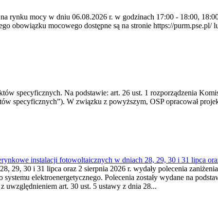
 na rynku mocy w dniu 06.08.2026 r. w godzinach 17:00 - 18:00, 18:00 
 obowiązku mocowego dostępne są na stronie https://purm.pse.pl/ lu
 specyficznych. Na podstawie: art. 26 ust. 1 rozporządzenia Komisji
któw specyficznych”). W związku z powyższym, OSP opracował proje
kowe instalacji fotowoltaicznych w dniach 28, 29, 30 i 31 lipca ora
8, 29, 30 i 31 lipca oraz 2 sierpnia 2026 r. wydały polecenia zaniżenia
o systemu elektroenergetycznego. Polecenia zostały wydane na podstawi
 z uwzględnieniem art. 30 ust. 5 ustawy z dnia 28...