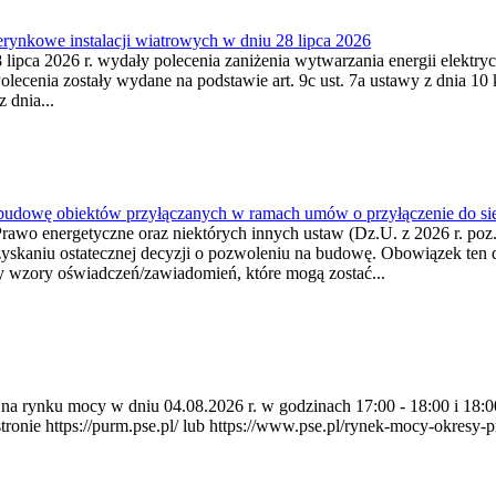
ynkowe instalacji wiatrowych w dniu 28 lipca 2026
lipca 2026 r. wydały polecenia zaniżenia wytwarzania energii elektrycz
cenia zostały wydane na podstawie art. 9c ust. 7a ustawy z dnia 10 k
 dnia...
 budowę obiektów przyłączanych w ramach umów o przyłączenie do sie
Prawo energetyczne oraz niektórych innych ustaw (Dz.U. z 2026 r. po
uzyskaniu ostatecznej decyzji o pozwoleniu na budowę. Obowiązek ten 
y wzory oświadczeń/zawiadomień, które mogą zostać...
ia na rynku mocy w dniu 04.08.2026 r. w godzinach 17:00 - 18:00 i 1
e https://purm.pse.pl/ lub https://www.pse.pl/rynek-mocy-okresy-prz