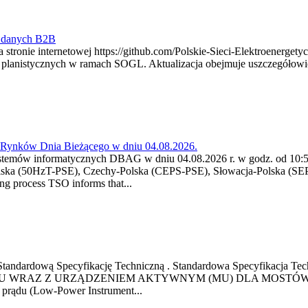
y danych B2B
 stronie internetowej https://github.com/Polskie-Sieci-Elektroenerget
ch planistycznych w ramach SOGL. Aktualizacja obejmuje uszczegół
a Rynków Dnia Bieżącego w dniu 04.08.2026.
stemów informatycznych DBAG w dniu 04.08.2026 r. w godz. od 10:55
lska (50HzT-PSE), Czechy-Polska (CEPS-PSE), Słowacja-Polska (SEP
g process TSO informs that...
ową Standardową Specyfikację Techniczną . Standardowa Specyfi
 WRAZ Z URZĄDZENIEM AKTYWNYM (MU) DLA MOSTÓW SZYN
u prądu (Low-Power Instrument...