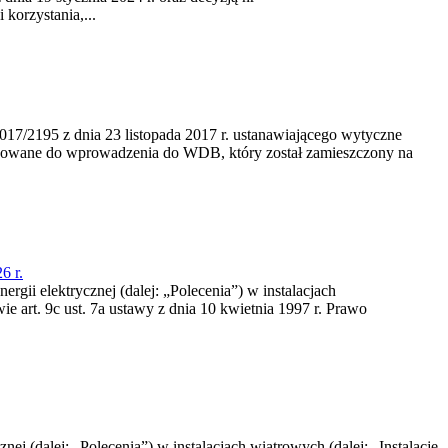
korzystania,...
/2195 z dnia 23‍ listopada 2017 r. ustanawiającego wytyczne
nowane do wprowadzenia do WDB, który został zamieszczony na
6 r.
rgii elektrycznej (dalej: „Polecenia”) w instalacjach
e art. 9c ust. 7a ustawy z dnia 10 kwietnia 1997 r. Prawo
nej (dalej: „Polecenia”) w instalacjach wiatrowych (dalej: „Instalacje