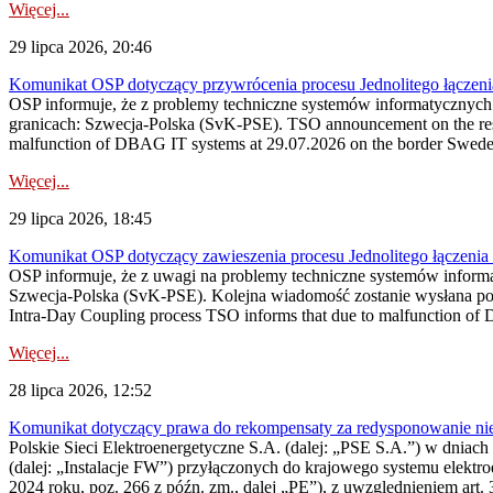
Więcej...
29 lipca 2026, 20:46
Komunikat OSP dotyczący przywrócenia procesu Jednolitego łączen
OSP informuje, że z problemy techniczne systemów informatycznyc
granicach: Szwecja-Polska (SvK-PSE). TSO announcement on the resto
malfunction of DBAG IT systems at 29.07.2026 on the border Swed
Więcej...
29 lipca 2026, 18:45
Komunikat OSP dotyczący zawieszenia procesu Jednolitego łączeni
OSP informuje, że z uwagi na problemy techniczne systemów inform
Szwecja-Polska (SvK-PSE). Kolejna wiadomość zostanie wysłana po 
Intra-Day Coupling process TSO informs that due to malfunction of
Więcej...
28 lipca 2026, 12:52
Komunikat dotyczący prawa do rekompensaty za redysponowanie niery
Polskie Sieci Elektroenergetyczne S.A. (dalej: „PSE S.A.”) w dniach 
(dalej: „Instalacje FW”) przyłączonych do krajowego systemu elektroe
2024 roku, poz. 266 z późn. zm., dalej „PE”), z uwzględnieniem art. 3