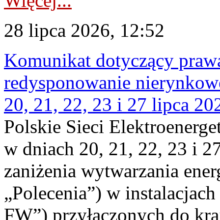
Więcej...
28 lipca 2026, 12:52
Komunikat dotyczący praw
redysponowanie nierynkowe
20, 21, 22, 23 i 27 lipca 202
Polskie Sieci Elektroenerge
w dniach 20, 21, 22, 23 i 2
zaniżenia wytwarzania energi
„Polecenia”) w instalacjach
FW”) przyłączonych do kr