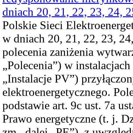
dniach 20, 21, 22, 23, 24, 2
Polskie Sieci Elektroenerge
w dniach 20, 21, 22, 23, 24,
polecenia zaniżenia wytwarz
„Polecenia”) w instalacjach
„Instalacje PV”) przyłączo
elektroenergetycznego. Pol
podstawie art. 9c ust. 7a us
Prawo energetyczne (t. j. Dz
zm., dalej „PE”), z uwzględ