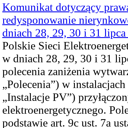
Komunikat dotyczący praw
redysponowanie nierynkowe 
dniach 28, 29, 30 i 31 lipca
Polskie Sieci Elektroenerge
w dniach 28, 29, 30 i 31 lip
polecenia zaniżenia wytwarz
„Polecenia”) w instalacjach
„Instalacje PV”) przyłączo
elektroenergetycznego. Pol
podstawie art. 9c ust. 7a us