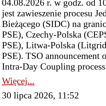
04.08.2026 r. w godz. od 
jest zawieszenie procesu J
Bieżącego (SIDC) na grani
PSE), Czechy-Polska (CEP
PSE), Litwa-Polska (Litgri
PSE). TSO announcement on
Intra-Day Coupling process
Więcej...
30 lipca 2026, 11:52