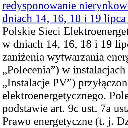
redysponowanie nierynkowe 
dniach 14, 16, 18 i 19 lipca
Polskie Sieci Elektroenerge
w dniach 14, 16, 18 i 19 li
zaniżenia wytwarzania energi
„Polecenia”) w instalacjach
„Instalacje PV”) przyłączo
elektroenergetycznego. Pol
podstawie art. 9c ust. 7a us
Prawo energetyczne (t. j. Dz