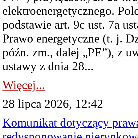
elektroenergetycznego. Pol
podstawie art. 9c ust. 7a us
Prawo energetyczne (t. j. D
późn. zm., dalej „PE”), z u
ustawy z dnia 28...
Więcej...
28 lipca 2026, 12:42
Komunikat dotyczący praw
redysponowanie nierynkowe 