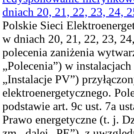
dniach 20, 21, 22, 23, 24, 2
Polskie Sieci Elektroenerge
w dniach 20, 21, 22, 23, 24,
polecenia zaniżenia wytwarz
„Polecenia”) w instalacjach
„Instalacje PV”) przyłączo
elektroenergetycznego. Pol
podstawie art. 9c ust. 7a us
Prawo energetyczne (t. j. Dz
zm., dalej „PE”), z uwzględ