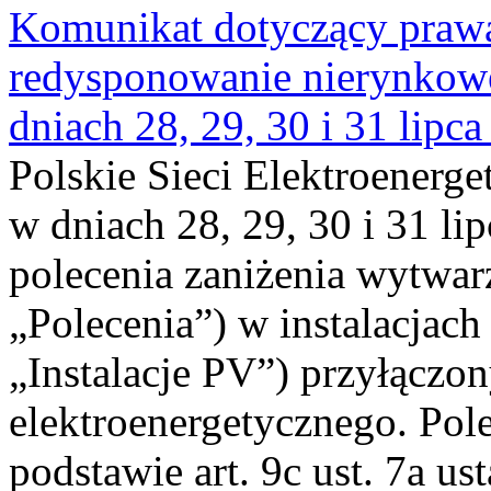
Komunikat dotyczący praw
redysponowanie nierynkowe 
dniach 28, 29, 30 i 31 lipca
Polskie Sieci Elektroenerge
w dniach 28, 29, 30 i 31 lip
polecenia zaniżenia wytwarz
„Polecenia”) w instalacjach
„Instalacje PV”) przyłączo
elektroenergetycznego. Pol
podstawie art. 9c ust. 7a us