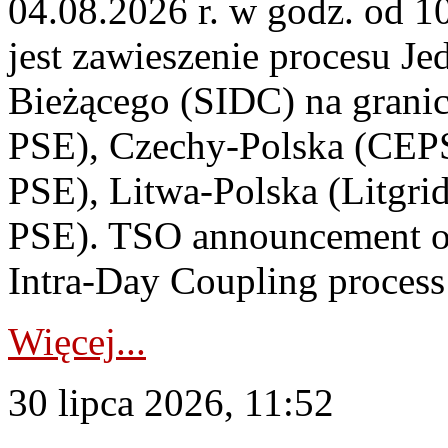
04.08.2026 r. w godz. od 
jest zawieszenie procesu J
Bieżącego (SIDC) na grani
PSE), Czechy-Polska (CEP
PSE), Litwa-Polska (Litgri
PSE). TSO announcement on
Intra-Day Coupling process
Więcej...
30 lipca 2026, 11:52