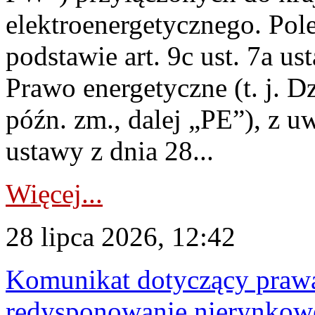
elektroenergetycznego. Pol
podstawie art. 9c ust. 7a us
Prawo energetyczne (t. j. D
późn. zm., dalej „PE”), z u
ustawy z dnia 28...
Więcej...
28 lipca 2026, 12:42
Komunikat dotyczący praw
redysponowanie nierynkowe 