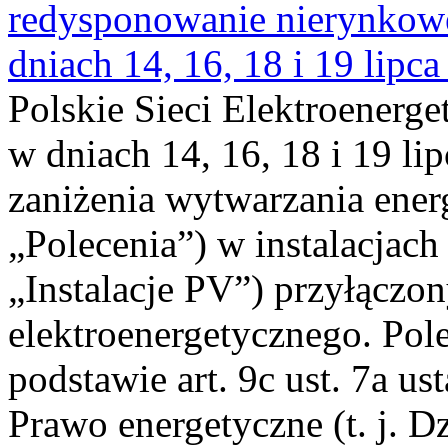
redysponowanie nierynkowe 
dniach 14, 16, 18 i 19 lipca
Polskie Sieci Elektroenerge
w dniach 14, 16, 18 i 19 li
zaniżenia wytwarzania energi
„Polecenia”) w instalacjach
„Instalacje PV”) przyłączo
elektroenergetycznego. Pol
podstawie art. 9c ust. 7a us
Prawo energetyczne (t. j. Dz