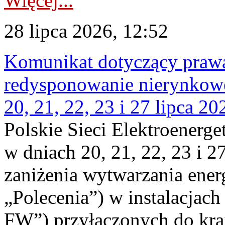
Więcej...
28 lipca 2026, 12:52
Komunikat dotyczący praw
redysponowanie nierynkowe
20, 21, 22, 23 i 27 lipca 202
Polskie Sieci Elektroenerge
w dniach 20, 21, 22, 23 i 2
zaniżenia wytwarzania energi
„Polecenia”) w instalacjach
FW”) przyłączonych do kr