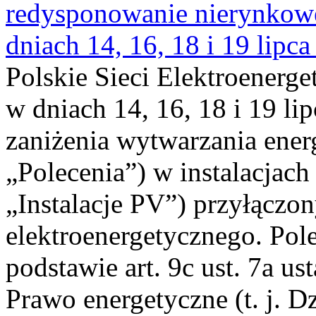
redysponowanie nierynkowe 
dniach 14, 16, 18 i 19 lipca
Polskie Sieci Elektroenerge
w dniach 14, 16, 18 i 19 li
zaniżenia wytwarzania energi
„Polecenia”) w instalacjach
„Instalacje PV”) przyłączo
elektroenergetycznego. Pol
podstawie art. 9c ust. 7a us
Prawo energetyczne (t. j. Dz