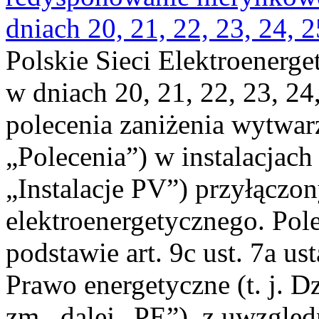
dniach 20, 21, 22, 23, 24, 2
Polskie Sieci Elektroenerge
w dniach 20, 21, 22, 23, 24,
polecenia zaniżenia wytwarz
„Polecenia”) w instalacjach
„Instalacje PV”) przyłączo
elektroenergetycznego. Pol
podstawie art. 9c ust. 7a us
Prawo energetyczne (t. j. Dz
zm., dalej „PE”), z uwzględ