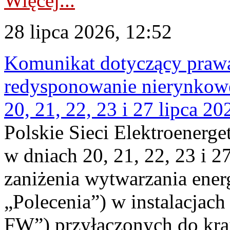
Więcej...
28 lipca 2026, 12:52
Komunikat dotyczący praw
redysponowanie nierynkowe
20, 21, 22, 23 i 27 lipca 202
Polskie Sieci Elektroenerge
w dniach 20, 21, 22, 23 i 2
zaniżenia wytwarzania energi
„Polecenia”) w instalacjach
FW”) przyłączonych do kr