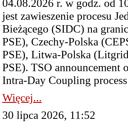
04.08.2026 r. w godz. od 
jest zawieszenie procesu J
Bieżącego (SIDC) na grani
PSE), Czechy-Polska (CEP
PSE), Litwa-Polska (Litgri
PSE). TSO announcement on
Intra-Day Coupling process
Więcej...
30 lipca 2026, 11:52