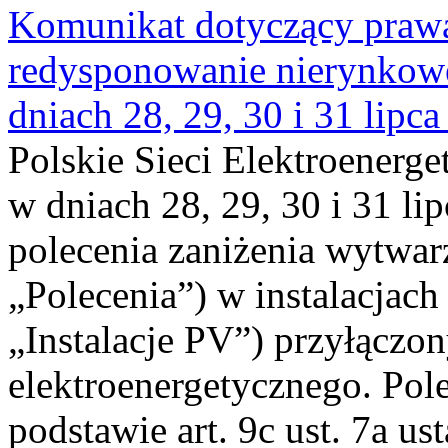
Komunikat dotyczący praw
redysponowanie nierynkowe 
dniach 28, 29, 30 i 31 lipca
Polskie Sieci Elektroenerge
w dniach 28, 29, 30 i 31 lip
polecenia zaniżenia wytwarz
„Polecenia”) w instalacjach
„Instalacje PV”) przyłączo
elektroenergetycznego. Pol
podstawie art. 9c ust. 7a us