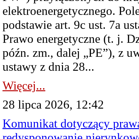
elektroenergetycznego. Pol
podstawie art. 9c ust. 7a us
Prawo energetyczne (t. j. D
późn. zm., dalej „PE”), z u
ustawy z dnia 28...
Więcej...
28 lipca 2026, 12:42
Komunikat dotyczący praw
redysponowanie nierynkowe 