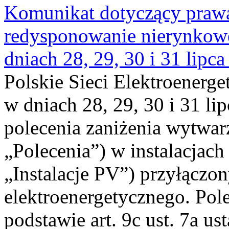
Komunikat dotyczący praw
redysponowanie nierynkowe 
dniach 28, 29, 30 i 31 lipca
Polskie Sieci Elektroenerge
w dniach 28, 29, 30 i 31 lip
polecenia zaniżenia wytwarz
„Polecenia”) w instalacjach
„Instalacje PV”) przyłączo
elektroenergetycznego. Pol
podstawie art. 9c ust. 7a us