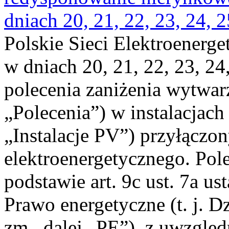
dniach 20, 21, 22, 23, 24, 2
Polskie Sieci Elektroenerge
w dniach 20, 21, 22, 23, 24,
polecenia zaniżenia wytwarz
„Polecenia”) w instalacjach
„Instalacje PV”) przyłączo
elektroenergetycznego. Pol
podstawie art. 9c ust. 7a us
Prawo energetyczne (t. j. Dz
zm., dalej „PE”), z uwzględ