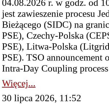
04.08.2026 r. w godz. od 
jest zawieszenie procesu J
Bieżącego (SIDC) na grani
PSE), Czechy-Polska (CEP
PSE), Litwa-Polska (Litgri
PSE). TSO announcement on
Intra-Day Coupling process
Więcej...
30 lipca 2026, 11:52