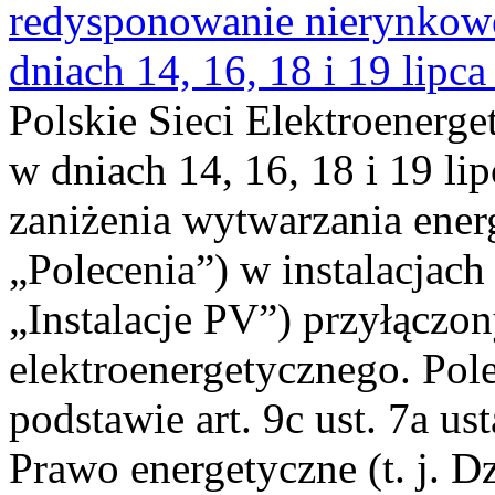
redysponowanie nierynkowe 
dniach 14, 16, 18 i 19 lipca
Polskie Sieci Elektroenerge
w dniach 14, 16, 18 i 19 li
zaniżenia wytwarzania energi
„Polecenia”) w instalacjach
„Instalacje PV”) przyłączo
elektroenergetycznego. Pol
podstawie art. 9c ust. 7a us
Prawo energetyczne (t. j. Dz