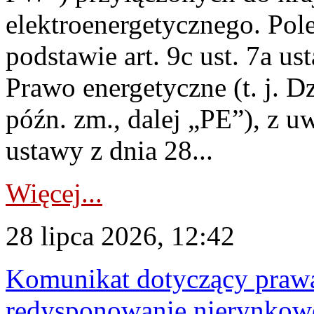
elektroenergetycznego. Pol
podstawie art. 9c ust. 7a us
Prawo energetyczne (t. j. D
późn. zm., dalej „PE”), z u
ustawy z dnia 28...
Więcej...
28 lipca 2026, 12:42
Komunikat dotyczący praw
redysponowanie nierynkowe 