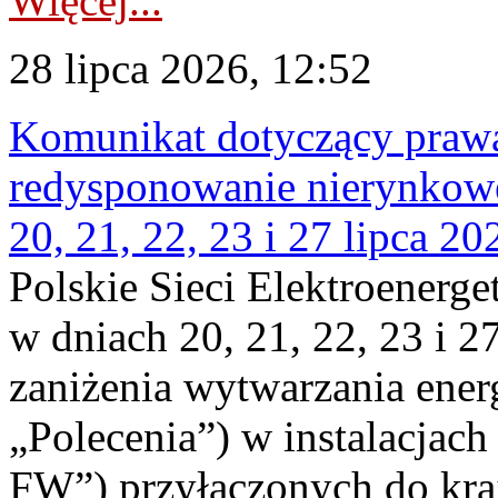
Więcej...
28 lipca 2026, 12:52
Komunikat dotyczący praw
redysponowanie nierynkowe
20, 21, 22, 23 i 27 lipca 202
Polskie Sieci Elektroenerge
w dniach 20, 21, 22, 23 i 2
zaniżenia wytwarzania energi
„Polecenia”) w instalacjach
FW”) przyłączonych do kr