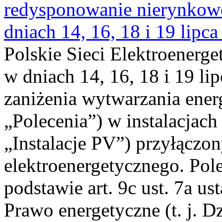
redysponowanie nierynkowe 
dniach 14, 16, 18 i 19 lipca
Polskie Sieci Elektroenerge
w dniach 14, 16, 18 i 19 li
zaniżenia wytwarzania energi
„Polecenia”) w instalacjach
„Instalacje PV”) przyłączo
elektroenergetycznego. Pol
podstawie art. 9c ust. 7a us
Prawo energetyczne (t. j. Dz