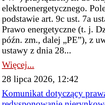
elektroenergetycznego. Pol
podstawie art. 9c ust. 7a us
Prawo energetyczne (t. j. D
późn. zm., dalej „PE”), z u
ustawy z dnia 28...
Więcej...
28 lipca 2026, 12:42
Komunikat dotyczący praw
redysponowanie nierynkowe 