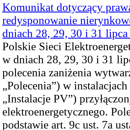
Komunikat dotyczący praw
redysponowanie nierynkowe 
dniach 28, 29, 30 i 31 lipca
Polskie Sieci Elektroenerge
w dniach 28, 29, 30 i 31 lip
polecenia zaniżenia wytwarz
„Polecenia”) w instalacjach
„Instalacje PV”) przyłączo
elektroenergetycznego. Pol
podstawie art. 9c ust. 7a us