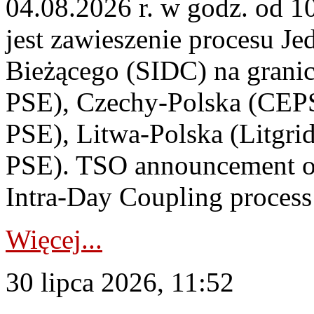
04.08.2026 r. w godz. od 
jest zawieszenie procesu J
Bieżącego (SIDC) na grani
PSE), Czechy-Polska (CEP
PSE), Litwa-Polska (Litgri
PSE). TSO announcement on
Intra-Day Coupling process
Więcej...
30 lipca 2026, 11:52