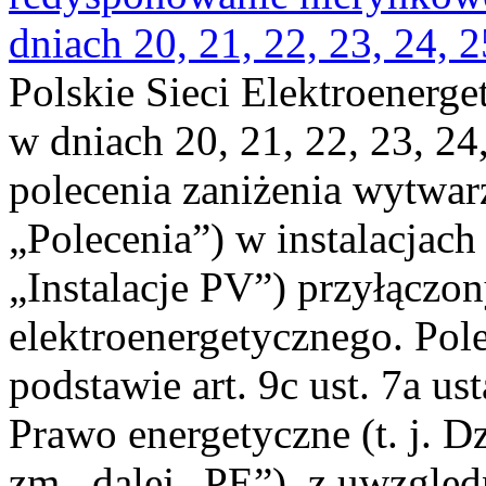
dniach 20, 21, 22, 23, 24, 2
Polskie Sieci Elektroenerge
w dniach 20, 21, 22, 23, 24,
polecenia zaniżenia wytwarz
„Polecenia”) w instalacjach
„Instalacje PV”) przyłączo
elektroenergetycznego. Pol
podstawie art. 9c ust. 7a us
Prawo energetyczne (t. j. Dz
zm., dalej „PE”), z uwzględ