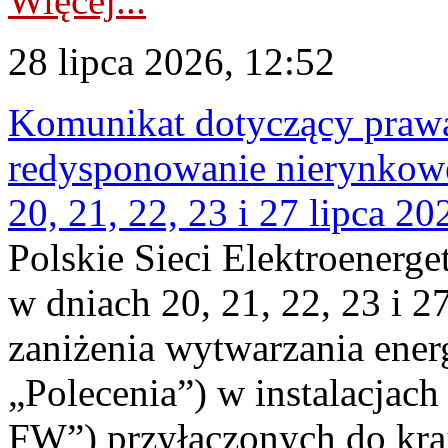
Więcej...
28 lipca 2026, 12:52
Komunikat dotyczący praw
redysponowanie nierynkowe
20, 21, 22, 23 i 27 lipca 202
Polskie Sieci Elektroenerge
w dniach 20, 21, 22, 23 i 2
zaniżenia wytwarzania energi
„Polecenia”) w instalacjach
FW”) przyłączonych do kr