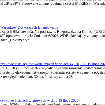
j „IRiESP”). Planowane zmiany obejmują części (i) IRiESP - Warunki 
26 Warunków Dotyczących Bilansowania
ących Bilansowania. Na podstawie: Rozporządzenia Komisji (UE) 2017
OSP opracował projekt Zmian nr 6/2026 WDB określający zmiany pla
ładce „Dokumenty”. ...
kowe instalacji fotowoltaicznych w dniach 14, 16, 18 i 19 lipca 202
4, 16, 18 i 19 lipca 2026 r. wydały polecenia zaniżenia wytwarzania ene
o systemu elektroenergetycznego. Polecenia zostały wydane na podstawi
 z uwzględnieniem art. 30 ust. 5 ustawy z dnia 28...
ynkowe instalacji wiatrowych w dniu 18 lipca 2026 r.
lipca 2026 r. wydały polecenia zaniżenia wytwarzania energii elektrycz