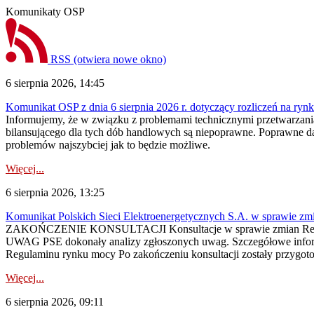
Komunikaty OSP
RSS
(otwiera nowe okno)
6 sierpnia 2026, 14:45
Komunikat OSP z dnia 6 sierpnia 2026 r. dotyczący rozliczeń na rynku
Informujemy, że w związku z problemami technicznymi przetwarzani
bilansującego dla tych dób handlowych są niepoprawne. Poprawne dane
problemów najszybciej jak to będzie możliwe.
Więcej...
6 sierpnia 2026, 13:25
Komunikat Polskich Sieci Elektroenergetycznych S.A. w sprawie z
ZAKOŃCZENIE KONSULTACJI Konsultacje w sprawie zmian Regula
UWAG PSE dokonały analizy zgłoszonych uwag. Szczegółowe informac
Regulaminu rynku mocy Po zakończeniu konsultacji zostały przygoto
Więcej...
6 sierpnia 2026, 09:11