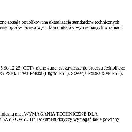
yczne została opublikowana aktualizacja standardów technicznych
owienie opisów biznesowych komunikatów wymienianych w ramach
 do 12:25 (CET), planowane jest zawieszenie procesu Jednolitego
S-PSE), Litwa-Polska (Litgrid-PSE), Szwecja-Polska (Svk-PSE).
kacja Techniczna pn. „WYMAGANIA TECHNICZNE DLA
OWYCH” Dokument dotyczy wymagań jakie powinny