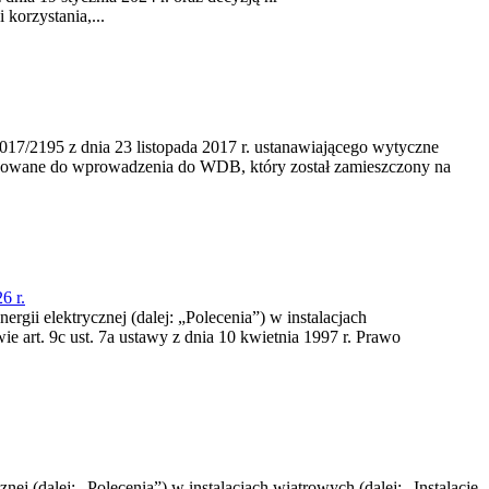
korzystania,...
/2195 z dnia 23‍ listopada 2017 r. ustanawiającego wytyczne
nowane do wprowadzenia do WDB, który został zamieszczony na
6 r.
rgii elektrycznej (dalej: „Polecenia”) w instalacjach
e art. 9c ust. 7a ustawy z dnia 10 kwietnia 1997 r. Prawo
nej (dalej: „Polecenia”) w instalacjach wiatrowych (dalej: „Instalacje