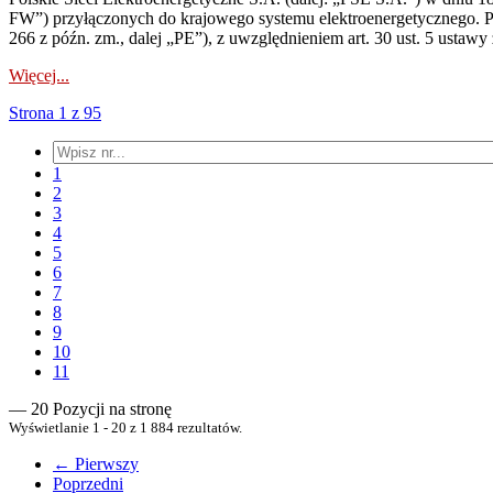
FW”) przyłączonych do krajowego systemu elektroenergetycznego. Pole
266 z późn. zm., dalej „PE”), z uwzględnieniem art. 30 ust. 5 ustawy z
Więcej...
Strona 1 z 95
1
2
3
4
5
6
7
8
9
10
11
— 20 Pozycji na stronę
Wyświetlanie 1 - 20 z 1 884 rezultatów.
← Pierwszy
Poprzedni