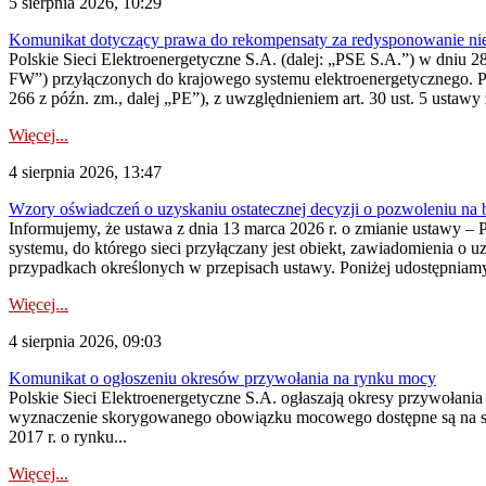
5 sierpnia 2026, 10:29
Komunikat dotyczący prawa do rekompensaty za redysponowanie nier
Polskie Sieci Elektroenergetyczne S.A. (dalej: „PSE S.A.”) w dniu 28 
FW”) przyłączonych do krajowego systemu elektroenergetycznego. Pole
266 z późn. zm., dalej „PE”), z uwzględnieniem art. 30 ust. 5 ustawy z
Więcej...
4 sierpnia 2026, 13:47
Wzory oświadczeń o uzyskaniu ostatecznej decyzji o pozwoleniu na
Informujemy, że ustawa z dnia 13 marca 2026 r. o zmianie ustawy – 
systemu, do którego sieci przyłączany jest obiekt, zawiadomienia o 
przypadkach określonych w przepisach ustawy. Poniżej udostępniam
Więcej...
4 sierpnia 2026, 09:03
Komunikat o ogłoszeniu okresów przywołania na rynku mocy
Polskie Sieci Elektroenergetyczne S.A. ogłaszają okresy przywołan
wyznaczenie skorygowanego obowiązku mocowego dostępne są na stroni
2017 r. o rynku...
Więcej...