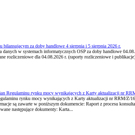
 bilansującym za doby handlowe 4 sierpnia i 5 sierpnia 2026 r.
a danych w systemach informatycznych OSP za doby handlowe 04.08.202
 rozliczeniowe dla 04.08.2026 r. (raporty rozliczeniowe i publikacje)
mian Regulaminu rynku mocy wynikających z Karty aktualizacji nr RR
minu rynku mocy wynikających z Karty aktualizacji nr RRM/Z/
je są zawarte w poniższym dokumencie: Raport z procesu konsultacj
wane następujące dokumenty: Karta...