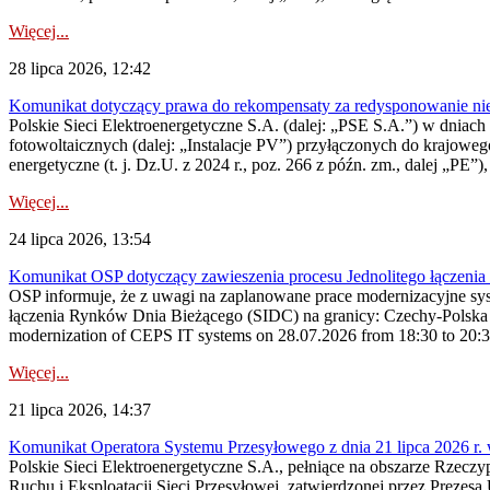
Więcej...
28 lipca 2026, 12:42
Komunikat dotyczący prawa do rekompensaty za redysponowanie nieryn
Polskie Sieci Elektroenergetyczne S.A. (dalej: „PSE S.A.”) w dniach 2
fotowoltaicznych (dalej: „Instalacje PV”) przyłączonych do krajoweg
energetyczne (t. j. Dz.U. z 2024 r., poz. 266 z późn. zm., dalej „PE”),
Więcej...
24 lipca 2026, 13:54
Komunikat OSP dotyczący zawieszenia procesu Jednolitego łączeni
OSP informuje, że z uwagi na zaplanowane prace modernizacyjne sy
łączenia Rynków Dnia Bieżącego (SIDC) na granicy: Czechy-Polska 
modernization of CEPS IT systems on 28.07.2026 from 18:30 to 20:30, 
Więcej...
21 lipca 2026, 14:37
Komunikat Operatora Systemu Przesyłowego z dnia 21 lipca 2026 r. 
Polskie Sieci Elektroenergetyczne S.A., pełniące na obszarze Rzecz
Ruchu i Eksploatacji Sieci Przesyłowej, zatwierdzonej przez Prezes