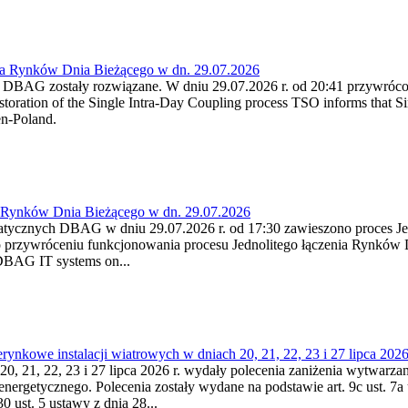
ia Rynków Dnia Bieżącego w dn. 29.07.2026
h DBAG zostały rozwiązane. W dniu 29.07.2026 r. od 20:41 przywróco
ration of the Single Intra-Day Coupling process TSO informs that Si
en-Poland.
a Rynków Dnia Bieżącego w dn. 29.07.2026
atycznych DBAG w dniu 29.07.2026 r. od 17:30 zawieszono proces Je
przywróceniu funkcjonowania procesu Jednolitego łączenia Rynków D
 DBAG IT systems on...
nkowe instalacji wiatrowych w dniach 20, 21, 22, 23 i 27 lipca 2026 
20, 21, 22, 23 i 27 lipca 2026 r. wydały polecenia zaniżenia wytwarzani
nergetycznego. Polecenia zostały wydane na podstawie art. 9c ust. 7a 
0 ust. 5 ustawy z dnia 28...