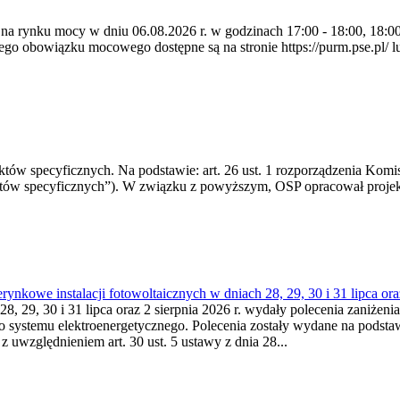
 na rynku mocy w dniu 06.08.2026 r. w godzinach 17:00 - 18:00, 18:00 
 obowiązku mocowego dostępne są na stronie https://purm.pse.pl/ lu
 specyficznych. Na podstawie: art. 26 ust. 1 rozporządzenia Komisji
któw specyficznych”). W związku z powyższym, OSP opracował proje
kowe instalacji fotowoltaicznych w dniach 28, 29, 30 i 31 lipca ora
8, 29, 30 i 31 lipca oraz 2 sierpnia 2026 r. wydały polecenia zaniżenia
o systemu elektroenergetycznego. Polecenia zostały wydane na podstawi
 z uwzględnieniem art. 30 ust. 5 ustawy z dnia 28...