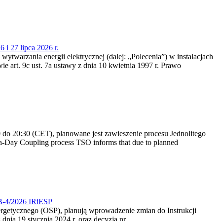
 i 27 lipca 2026 r.
 wytwarzania energii elektrycznej (dalej: „Polecenia”) w instalacjach
e art. 9c ust. 7a ustawy z dnia 10 kwietnia 1997 r. Prawo
do 20:30 (CET), planowane jest zawieszenie procesu Jednolitego
-Day Coupling process TSO informs that due to planned
CB-4/2026 IRiESP
nergetycznego (OSP), planują wprowadzenie zmian do Instrukcji
nia 19 stycznia 2024 r. oraz decyzją nr