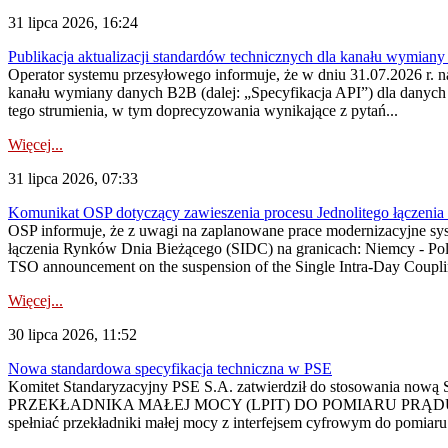
31 lipca 2026, 16:24
Publikacja aktualizacji standardów technicznych dla kanału wymian
Operator systemu przesyłowego informuje, że w dniu 31.07.2026 r. na
kanału wymiany danych B2B (dalej: „Specyfikacja API”) dla dany
tego strumienia, w tym doprecyzowania wynikające z pytań...
Więcej...
31 lipca 2026, 07:33
Komunikat OSP dotyczący zawieszenia procesu Jednolitego łączeni
OSP informuje, że z uwagi na zaplanowane prace modernizacyjne sy
łączenia Rynków Dnia Bieżącego (SIDC) na granicach: Niemcy - Po
TSO announcement on the suspension of the Single Intra-Day Couplin
Więcej...
30 lipca 2026, 11:52
Nowa standardowa specyfikacja techniczna w PSE
Komitet Standaryzacyjny PSE S.A. zatwierdził do stosowania n
PRZEKŁADNIKA MAŁEJ MOCY (LPIT) DO POMIARU PRĄDU
spełniać przekładniki małej mocy z interfejsem cyfrowym do pomiar