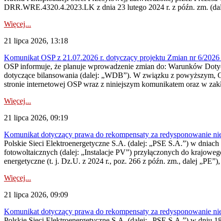
DRR.WRE.4320.4.2023.LK z dnia 23 lutego 2024 r. z późn. zm. (dale
Więcej...
21 lipca 2026, 13:18
Komunikat OSP z 21.07.2026 r. dotyczący projektu Zmian nr 6/20
OSP informuje, że planuje wprowadzenie zmian do: Warunków Dotycz
dotyczące bilansowania (dalej: „WDB”). W związku z powyższym, 
stronie internetowej OSP wraz z niniejszym komunikatem oraz w zak
Więcej...
21 lipca 2026, 09:19
Komunikat dotyczący prawa do rekompensaty za redysponowanie nieryn
Polskie Sieci Elektroenergetyczne S.A. (dalej: „PSE S.A.”) w dniach 1
fotowoltaicznych (dalej: „Instalacje PV”) przyłączonych do krajoweg
energetyczne (t. j. Dz.U. z 2024 r., poz. 266 z późn. zm., dalej „PE”),
Więcej...
21 lipca 2026, 09:09
Komunikat dotyczący prawa do rekompensaty za redysponowanie nier
Polskie Sieci Elektroenergetyczne S.A. (dalej: „PSE S.A.”) w dniu 18 