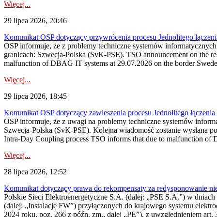
Więcej...
29 lipca 2026, 20:46
Komunikat OSP dotyczący przywrócenia procesu Jednolitego łączen
OSP informuje, że z problemy techniczne systemów informatycznyc
granicach: Szwecja-Polska (SvK-PSE). TSO announcement on the resto
malfunction of DBAG IT systems at 29.07.2026 on the border Swed
Więcej...
29 lipca 2026, 18:45
Komunikat OSP dotyczący zawieszenia procesu Jednolitego łączeni
OSP informuje, że z uwagi na problemy techniczne systemów inform
Szwecja-Polska (SvK-PSE). Kolejna wiadomość zostanie wysłana po 
Intra-Day Coupling process TSO informs that due to malfunction of
Więcej...
28 lipca 2026, 12:52
Komunikat dotyczący prawa do rekompensaty za redysponowanie niery
Polskie Sieci Elektroenergetyczne S.A. (dalej: „PSE S.A.”) w dniach 
(dalej: „Instalacje FW”) przyłączonych do krajowego systemu elektroe
2024 roku, poz. 266 z późn. zm., dalej „PE”), z uwzględnieniem art. 3