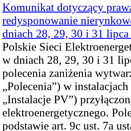
Komunikat dotyczący praw
redysponowanie nierynkowe 
dniach 28, 29, 30 i 31 lipca
Polskie Sieci Elektroenerge
w dniach 28, 29, 30 i 31 lip
polecenia zaniżenia wytwarz
„Polecenia”) w instalacjach
„Instalacje PV”) przyłączo
elektroenergetycznego. Pol
podstawie art. 9c ust. 7a us