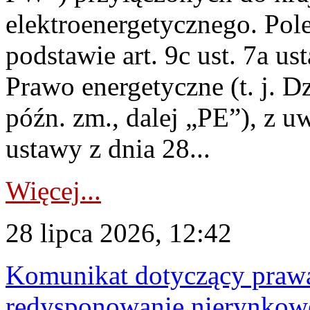
elektroenergetycznego. Pol
podstawie art. 9c ust. 7a us
Prawo energetyczne (t. j. D
późn. zm., dalej „PE”), z u
ustawy z dnia 28...
Więcej...
28 lipca 2026, 12:42
Komunikat dotyczący praw
redysponowanie nierynkowe 