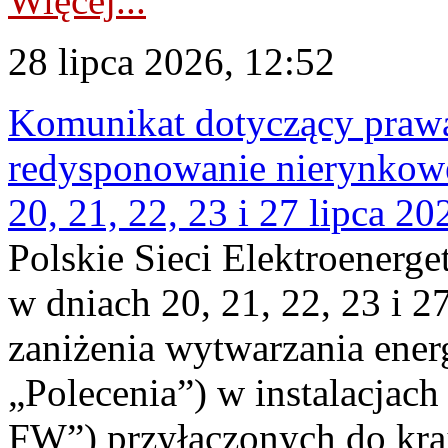
Więcej...
28 lipca 2026, 12:52
Komunikat dotyczący praw
redysponowanie nierynkowe
20, 21, 22, 23 i 27 lipca 202
Polskie Sieci Elektroenerge
w dniach 20, 21, 22, 23 i 2
zaniżenia wytwarzania energi
„Polecenia”) w instalacjach
FW”) przyłączonych do kr