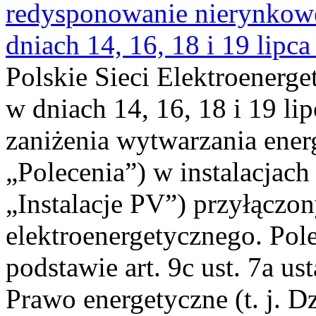
redysponowanie nierynkowe 
dniach 14, 16, 18 i 19 lipca
Polskie Sieci Elektroenerge
w dniach 14, 16, 18 i 19 li
zaniżenia wytwarzania energi
„Polecenia”) w instalacjach
„Instalacje PV”) przyłączo
elektroenergetycznego. Pol
podstawie art. 9c ust. 7a us
Prawo energetyczne (t. j. Dz