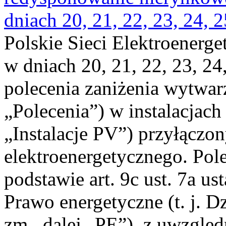
dniach 20, 21, 22, 23, 24, 2
Polskie Sieci Elektroenerge
w dniach 20, 21, 22, 23, 24,
polecenia zaniżenia wytwarz
„Polecenia”) w instalacjach
„Instalacje PV”) przyłączo
elektroenergetycznego. Pol
podstawie art. 9c ust. 7a us
Prawo energetyczne (t. j. Dz
zm., dalej „PE”), z uwzględ