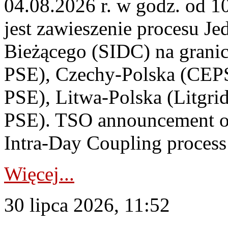
04.08.2026 r. w godz. od 
jest zawieszenie procesu J
Bieżącego (SIDC) na grani
PSE), Czechy-Polska (CEP
PSE), Litwa-Polska (Litgri
PSE). TSO announcement on
Intra-Day Coupling process
Więcej...
30 lipca 2026, 11:52