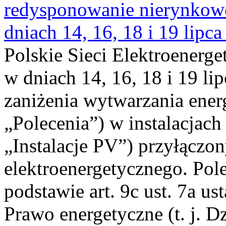
redysponowanie nierynkowe 
dniach 14, 16, 18 i 19 lipca
Polskie Sieci Elektroenerge
w dniach 14, 16, 18 i 19 li
zaniżenia wytwarzania energi
„Polecenia”) w instalacjach
„Instalacje PV”) przyłączo
elektroenergetycznego. Pol
podstawie art. 9c ust. 7a us
Prawo energetyczne (t. j. Dz