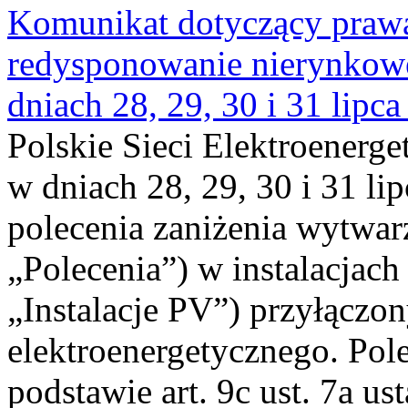
Komunikat dotyczący praw
redysponowanie nierynkowe 
dniach 28, 29, 30 i 31 lipca
Polskie Sieci Elektroenerge
w dniach 28, 29, 30 i 31 lip
polecenia zaniżenia wytwarz
„Polecenia”) w instalacjach
„Instalacje PV”) przyłączo
elektroenergetycznego. Pol
podstawie art. 9c ust. 7a us