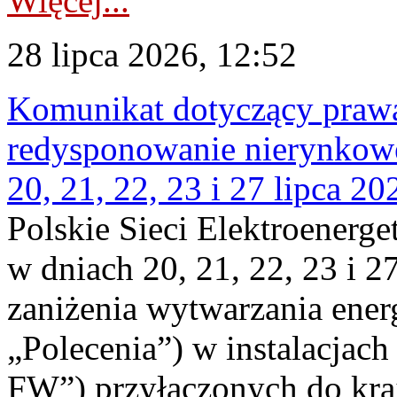
Więcej...
28 lipca 2026, 12:52
Komunikat dotyczący praw
redysponowanie nierynkowe
20, 21, 22, 23 i 27 lipca 202
Polskie Sieci Elektroenerge
w dniach 20, 21, 22, 23 i 2
zaniżenia wytwarzania energi
„Polecenia”) w instalacjach
FW”) przyłączonych do kr