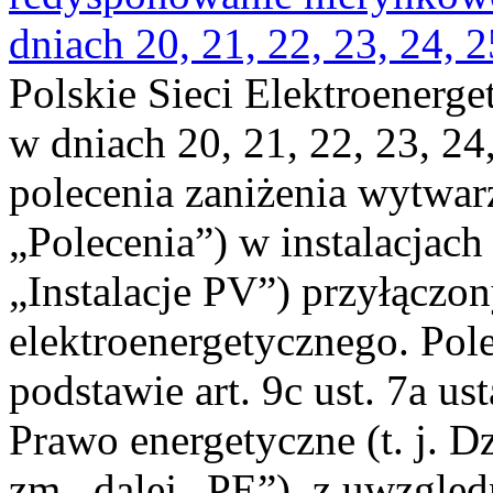
dniach 20, 21, 22, 23, 24, 2
Polskie Sieci Elektroenerge
w dniach 20, 21, 22, 23, 24,
polecenia zaniżenia wytwarz
„Polecenia”) w instalacjach
„Instalacje PV”) przyłączo
elektroenergetycznego. Pol
podstawie art. 9c ust. 7a us
Prawo energetyczne (t. j. Dz
zm., dalej „PE”), z uwzględ