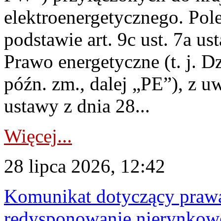
elektroenergetycznego. Pol
podstawie art. 9c ust. 7a us
Prawo energetyczne (t. j. D
późn. zm., dalej „PE”), z u
ustawy z dnia 28...
Więcej...
28 lipca 2026, 12:42
Komunikat dotyczący praw
redysponowanie nierynkowe 