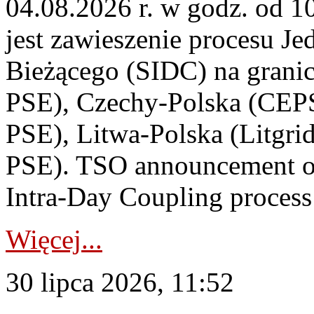
04.08.2026 r. w godz. od 
jest zawieszenie procesu J
Bieżącego (SIDC) na grani
PSE), Czechy-Polska (CEP
PSE), Litwa-Polska (Litgri
PSE). TSO announcement on
Intra-Day Coupling process
Więcej...
30 lipca 2026, 11:52