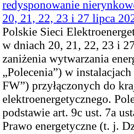
redysponowanie nierynkowe
20, 21, 22, 23 i 27 lipca 202
Polskie Sieci Elektroenerge
w dniach 20, 21, 22, 23 i 2
zaniżenia wytwarzania energi
„Polecenia”) w instalacjach
FW”) przyłączonych do kr
elektroenergetycznego. Pol
podstawie art. 9c ust. 7a us
Prawo energetyczne (t. j. D