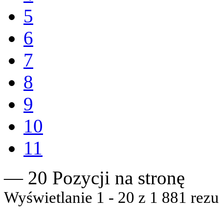
5
6
7
8
9
10
11
— 20 Pozycji na stronę
Wyświetlanie 1 - 20 z 1 881 rezu