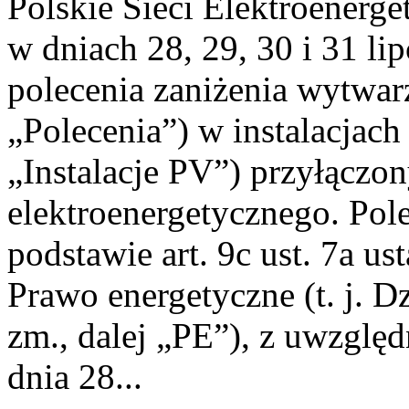
Polskie Sieci Elektroenerge
w dniach 28, 29, 30 i 31 lip
polecenia zaniżenia wytwarz
„Polecenia”) w instalacjach
„Instalacje PV”) przyłączo
elektroenergetycznego. Pol
podstawie art. 9c ust. 7a us
Prawo energetyczne (t. j. Dz
zm., dalej „PE”), z uwzględ
dnia 28...