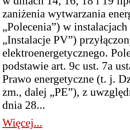
w dniach 14, 16, 18 i 19 li
zaniżenia wytwarzania energi
„Polecenia”) w instalacjach
„Instalacje PV”) przyłączo
elektroenergetycznego. Pol
podstawie art. 9c ust. 7a us
Prawo energetyczne (t. j. Dz
zm., dalej „PE”), z uwzględ
dnia 28...
Więcej...