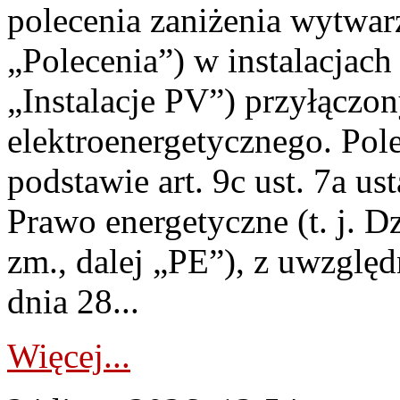
polecenia zaniżenia wytwarz
„Polecenia”) w instalacjach
„Instalacje PV”) przyłączo
elektroenergetycznego. Pol
podstawie art. 9c ust. 7a us
Prawo energetyczne (t. j. Dz
zm., dalej „PE”), z uwzględ
dnia 28...
Więcej...