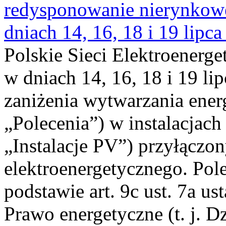
redysponowanie nierynkowe 
dniach 14, 16, 18 i 19 lipca
Polskie Sieci Elektroenerge
w dniach 14, 16, 18 i 19 li
zaniżenia wytwarzania energi
„Polecenia”) w instalacjach
„Instalacje PV”) przyłączo
elektroenergetycznego. Pol
podstawie art. 9c ust. 7a us
Prawo energetyczne (t. j. Dz