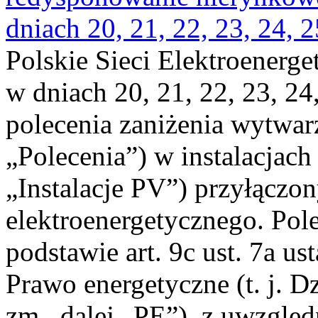
dniach 20, 21, 22, 23, 24, 2
Polskie Sieci Elektroenerge
w dniach 20, 21, 22, 23, 24,
polecenia zaniżenia wytwarz
„Polecenia”) w instalacjach
„Instalacje PV”) przyłączo
elektroenergetycznego. Pol
podstawie art. 9c ust. 7a us
Prawo energetyczne (t. j. Dz
zm., dalej „PE”), z uwzględ