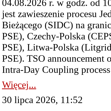
04.08.2026 r. w godz. od 
jest zawieszenie procesu J
Bieżącego (SIDC) na grani
PSE), Czechy-Polska (CEP
PSE), Litwa-Polska (Litgri
PSE). TSO announcement on
Intra-Day Coupling process
Więcej...
30 lipca 2026, 11:52