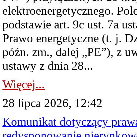
elektroenergetycznego. Pol
podstawie art. 9c ust. 7a us
Prawo energetyczne (t. j. D
późn. zm., dalej „PE”), z u
ustawy z dnia 28...
Więcej...
28 lipca 2026, 12:42
Komunikat dotyczący praw
redysponowanie nierynkowe 