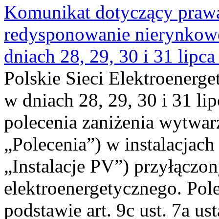
Komunikat dotyczący praw
redysponowanie nierynkowe 
dniach 28, 29, 30 i 31 lipca
Polskie Sieci Elektroenerge
w dniach 28, 29, 30 i 31 lip
polecenia zaniżenia wytwarz
„Polecenia”) w instalacjach
„Instalacje PV”) przyłączo
elektroenergetycznego. Pol
podstawie art. 9c ust. 7a us