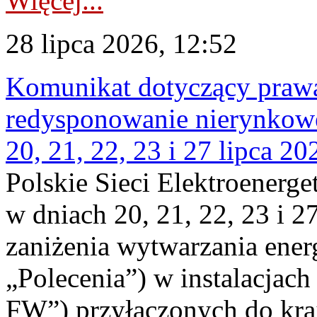
Więcej...
28 lipca 2026, 12:52
Komunikat dotyczący praw
redysponowanie nierynkowe
20, 21, 22, 23 i 27 lipca 202
Polskie Sieci Elektroenerge
w dniach 20, 21, 22, 23 i 2
zaniżenia wytwarzania energi
„Polecenia”) w instalacjach
FW”) przyłączonych do kr