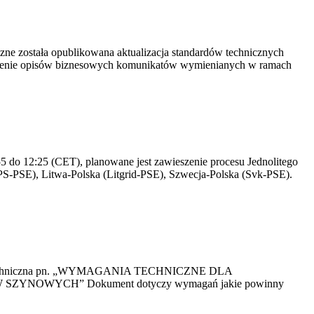
yczne została opublikowana aktualizacja standardów technicznych
owienie opisów biznesowych komunikatów wymienianych w ramach
 do 12:25 (CET), planowane jest zawieszenie procesu Jednolitego
S-PSE), Litwa-Polska (Litgrid-PSE), Szwecja-Polska (Svk-PSE).
kacja Techniczna pn. „WYMAGANIA TECHNICZNE DLA
OWYCH” Dokument dotyczy wymagań jakie powinny