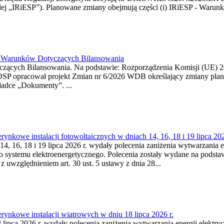
j „IRiESP”). Planowane zmiany obejmują części (i) IRiESP - Warunki 
26 Warunków Dotyczących Bilansowania
ących Bilansowania. Na podstawie: Rozporządzenia Komisji (UE) 2017
OSP opracował projekt Zmian nr 6/2026 WDB określający zmiany pla
ładce „Dokumenty”. ...
kowe instalacji fotowoltaicznych w dniach 14, 16, 18 i 19 lipca 202
4, 16, 18 i 19 lipca 2026 r. wydały polecenia zaniżenia wytwarzania ene
o systemu elektroenergetycznego. Polecenia zostały wydane na podstawi
 z uwzględnieniem art. 30 ust. 5 ustawy z dnia 28...
ynkowe instalacji wiatrowych w dniu 18 lipca 2026 r.
lipca 2026 r. wydały polecenia zaniżenia wytwarzania energii elektrycz