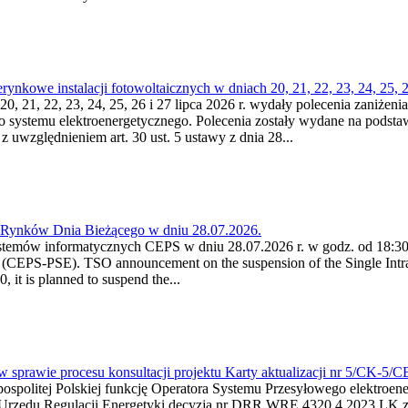
kowe instalacji fotowoltaicznych w dniach 20, 21, 22, 23, 24, 25, 26
0, 21, 22, 23, 24, 25, 26 i 27 lipca 2026 r. wydały polecenia zaniżenia
o systemu elektroenergetycznego. Polecenia zostały wydane na podstawi
 z uwzględnieniem art. 30 ust. 5 ustawy z dnia 28...
a Rynków Dnia Bieżącego w dniu 28.07.2026.
stemów informatycznych CEPS w dniu 28.07.2026 r. w godz. od 18:30 
(CEPS-PSE). TSO announcement on the suspension of the Single Intra
it is planned to suspend the...
w sprawie procesu konsultacji projektu Karty aktualizacji nr 5/CK-5/
ypospolitej Polskiej funkcję Operatora Systemu Przesyłowego elektroe
a Urzędu Regulacji Energetyki decyzją nr DRR.WRE.4320.4.2023.LK z d