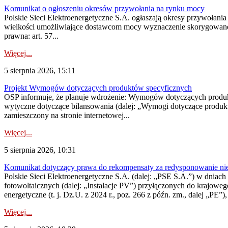
Komunikat o ogłoszeniu okresów przywołania na rynku mocy
Polskie Sieci Elektroenergetyczne S.A. ogłaszają okresy przywołania
wielkości umożliwiające dostawcom mocy wyznaczenie skorygowanego
prawna: art. 57...
Więcej...
5 sierpnia 2026, 15:11
Projekt Wymogów dotyczących produktów specyficznych
OSP informuje, że planuje wdrożenie: Wymogów dotyczących produktów
wytyczne dotyczące bilansowania (dalej: „Wymogi dotyczące produ
zamieszczony na stronie internetowej...
Więcej...
5 sierpnia 2026, 10:31
Komunikat dotyczący prawa do rekompensaty za redysponowanie nieryn
Polskie Sieci Elektroenergetyczne S.A. (dalej: „PSE S.A.”) w dniach 2
fotowoltaicznych (dalej: „Instalacje PV”) przyłączonych do krajoweg
energetyczne (t. j. Dz.U. z 2024 r., poz. 266 z późn. zm., dalej „PE”),
Więcej...