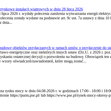
ynkowe instalacji wiatrowych w dniu 28 lipca 2026
lipca 2026 r. wydały polecenia zaniżenia wytwarzania energii elektrycz
cenia zostały wydane na podstawie art. 9c ust. 7a ustawy z dnia 10 k
 dnia...
 budowę obiektów przyłączanych w ramach umów o przyłączenie do sie
Prawo energetyczne oraz niektórych innych ustaw (Dz.U. z 2026 r. po
uzyskaniu ostatecznej decyzji o pozwoleniu na budowę. Obowiązek ten 
y wzory oświadczeń/zawiadomień, które mogą zostać...
ia na rynku mocy w dniu 04.08.2026 r. w godzinach 17:00 - 18:00 i 1
e https://purm.pse.pl/ lub https://www.pse.pl/rynek-mocy-okresy-prz