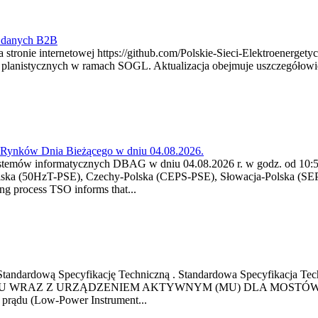
y danych B2B
 stronie internetowej https://github.com/Polskie-Sieci-Elektroenerget
ch planistycznych w ramach SOGL. Aktualizacja obejmuje uszczegół
a Rynków Dnia Bieżącego w dniu 04.08.2026.
stemów informatycznych DBAG w dniu 04.08.2026 r. w godz. od 10:55
lska (50HzT-PSE), Czechy-Polska (CEPS-PSE), Słowacja-Polska (SEP
g process TSO informs that...
ową Standardową Specyfikację Techniczną . Standardowa Specyfi
 WRAZ Z URZĄDZENIEM AKTYWNYM (MU) DLA MOSTÓW SZYN
u prądu (Low-Power Instrument...