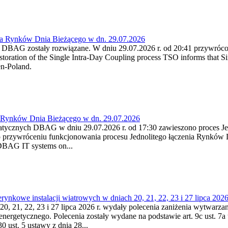
ia Rynków Dnia Bieżącego w dn. 29.07.2026
h DBAG zostały rozwiązane. W dniu 29.07.2026 r. od 20:41 przywróco
ration of the Single Intra-Day Coupling process TSO informs that Si
en-Poland.
a Rynków Dnia Bieżącego w dn. 29.07.2026
atycznych DBAG w dniu 29.07.2026 r. od 17:30 zawieszono proces Je
przywróceniu funkcjonowania procesu Jednolitego łączenia Rynków D
 DBAG IT systems on...
nkowe instalacji wiatrowych w dniach 20, 21, 22, 23 i 27 lipca 2026 
20, 21, 22, 23 i 27 lipca 2026 r. wydały polecenia zaniżenia wytwarzani
nergetycznego. Polecenia zostały wydane na podstawie art. 9c ust. 7a 
0 ust. 5 ustawy z dnia 28...