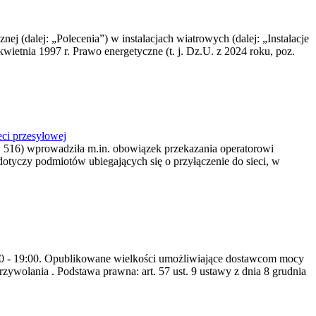
nej (dalej: „Polecenia”) w instalacjach wiatrowych (dalej: „Instalacje
wietnia 1997 r. Prawo energetyczne (t. j. Dz.U. z 2024 roku, poz.
ci przesyłowej
z. 516) wprowadziła m.in. obowiązek przekazania operatorowi
dotyczy podmiotów ubiegających się o przyłączenie do sieci, w
8:00 - 19:00. Opublikowane wielkości umożliwiające dostawcom mocy
ywolania . Podstawa prawna: art. 57 ust. 9 ustawy z dnia 8 grudnia