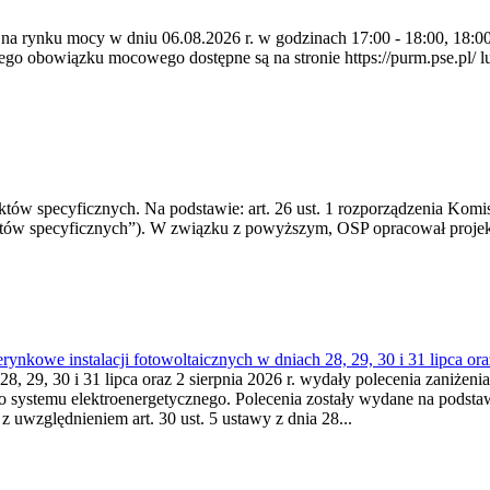
 na rynku mocy w dniu 06.08.2026 r. w godzinach 17:00 - 18:00, 18:00 
 obowiązku mocowego dostępne są na stronie https://purm.pse.pl/ lu
 specyficznych. Na podstawie: art. 26 ust. 1 rozporządzenia Komisji
któw specyficznych”). W związku z powyższym, OSP opracował proje
kowe instalacji fotowoltaicznych w dniach 28, 29, 30 i 31 lipca ora
8, 29, 30 i 31 lipca oraz 2 sierpnia 2026 r. wydały polecenia zaniżenia
o systemu elektroenergetycznego. Polecenia zostały wydane na podstawi
 z uwzględnieniem art. 30 ust. 5 ustawy z dnia 28...