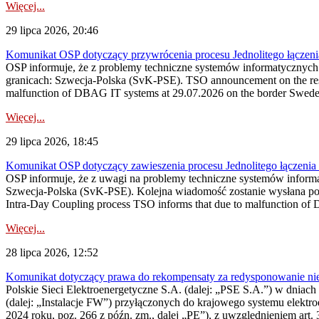
Więcej...
29 lipca 2026, 20:46
Komunikat OSP dotyczący przywrócenia procesu Jednolitego łączen
OSP informuje, że z problemy techniczne systemów informatycznyc
granicach: Szwecja-Polska (SvK-PSE). TSO announcement on the resto
malfunction of DBAG IT systems at 29.07.2026 on the border Swed
Więcej...
29 lipca 2026, 18:45
Komunikat OSP dotyczący zawieszenia procesu Jednolitego łączeni
OSP informuje, że z uwagi na problemy techniczne systemów inform
Szwecja-Polska (SvK-PSE). Kolejna wiadomość zostanie wysłana po 
Intra-Day Coupling process TSO informs that due to malfunction of
Więcej...
28 lipca 2026, 12:52
Komunikat dotyczący prawa do rekompensaty za redysponowanie niery
Polskie Sieci Elektroenergetyczne S.A. (dalej: „PSE S.A.”) w dniach 
(dalej: „Instalacje FW”) przyłączonych do krajowego systemu elektroe
2024 roku, poz. 266 z późn. zm., dalej „PE”), z uwzględnieniem art. 3