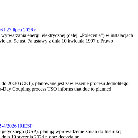
 i 27 lipca 2026 r.
 wytwarzania energii elektrycznej (dalej: „Polecenia”) w instalacjach
e art. 9c ust. 7a ustawy z dnia 10 kwietnia 1997 r. Prawo
do 20:30 (CET), planowane jest zawieszenie procesu Jednolitego
-Day Coupling process TSO informs that due to planned
CB-4/2026 IRiESP
nergetycznego (OSP), planują wprowadzenie zmian do Instrukcji
nia 19 stycznia 2024 r. oraz decyzją nr