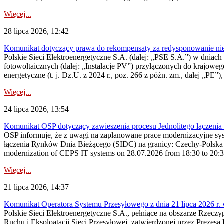
Więcej...
28 lipca 2026, 12:42
Komunikat dotyczący prawa do rekompensaty za redysponowanie nieryn
Polskie Sieci Elektroenergetyczne S.A. (dalej: „PSE S.A.”) w dniach 2
fotowoltaicznych (dalej: „Instalacje PV”) przyłączonych do krajoweg
energetyczne (t. j. Dz.U. z 2024 r., poz. 266 z późn. zm., dalej „PE”),
Więcej...
24 lipca 2026, 13:54
Komunikat OSP dotyczący zawieszenia procesu Jednolitego łączeni
OSP informuje, że z uwagi na zaplanowane prace modernizacyjne sy
łączenia Rynków Dnia Bieżącego (SIDC) na granicy: Czechy-Polska 
modernization of CEPS IT systems on 28.07.2026 from 18:30 to 20:30, 
Więcej...
21 lipca 2026, 14:37
Komunikat Operatora Systemu Przesyłowego z dnia 21 lipca 2026 r. 
Polskie Sieci Elektroenergetyczne S.A., pełniące na obszarze Rzecz
Ruchu i Eksploatacji Sieci Przesyłowej, zatwierdzonej przez Prezes