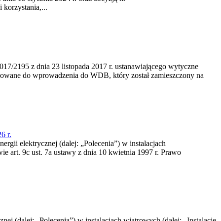
korzystania,...
/2195 z dnia 23‍ listopada 2017 r. ustanawiającego wytyczne
nowane do wprowadzenia do WDB, który został zamieszczony na
6 r.
rgii elektrycznej (dalej: „Polecenia”) w instalacjach
e art. 9c ust. 7a ustawy z dnia 10 kwietnia 1997 r. Prawo
nej (dalej: „Polecenia”) w instalacjach wiatrowych (dalej: „Instalacje