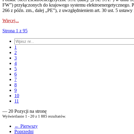
FW”) przyłączonych do krajowego systemu elektroenergetycznego. Pole
266 z późn. zm., dalej „PE”), z uwzględnieniem art. 30 ust. 5 ustawy z
Więcej...
Strona 1 z 95
1
2
3
4
5
6
7
8
9
10
11
— 20 Pozycji na stronę
Wyświetlanie 1 - 20 z 1 885 rezultatów.
← Pierwszy
Poprzedni