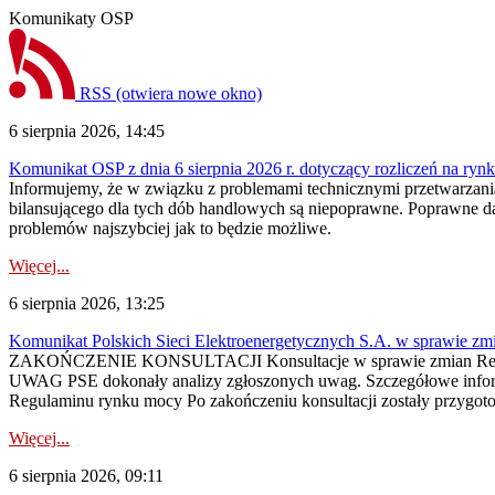
Komunikaty OSP
RSS
(otwiera nowe okno)
6 sierpnia 2026, 14:45
Komunikat OSP z dnia 6 sierpnia 2026 r. dotyczący rozliczeń na rynku
Informujemy, że w związku z problemami technicznymi przetwarzani
bilansującego dla tych dób handlowych są niepoprawne. Poprawne dane
problemów najszybciej jak to będzie możliwe.
Więcej...
6 sierpnia 2026, 13:25
Komunikat Polskich Sieci Elektroenergetycznych S.A. w sprawie z
ZAKOŃCZENIE KONSULTACJI Konsultacje w sprawie zmian Regula
UWAG PSE dokonały analizy zgłoszonych uwag. Szczegółowe informac
Regulaminu rynku mocy Po zakończeniu konsultacji zostały przygoto
Więcej...
6 sierpnia 2026, 09:11