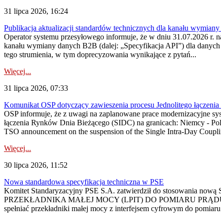
31 lipca 2026, 16:24
Publikacja aktualizacji standardów technicznych dla kanału wymian
Operator systemu przesyłowego informuje, że w dniu 31.07.2026 r. na
kanału wymiany danych B2B (dalej: „Specyfikacja API”) dla dany
tego strumienia, w tym doprecyzowania wynikające z pytań...
Więcej...
31 lipca 2026, 07:33
Komunikat OSP dotyczący zawieszenia procesu Jednolitego łączeni
OSP informuje, że z uwagi na zaplanowane prace modernizacyjne sy
łączenia Rynków Dnia Bieżącego (SIDC) na granicach: Niemcy - Po
TSO announcement on the suspension of the Single Intra-Day Couplin
Więcej...
30 lipca 2026, 11:52
Nowa standardowa specyfikacja techniczna w PSE
Komitet Standaryzacyjny PSE S.A. zatwierdził do stosowania n
PRZEKŁADNIKA MAŁEJ MOCY (LPIT) DO POMIARU PRĄDU
spełniać przekładniki małej mocy z interfejsem cyfrowym do pomiar