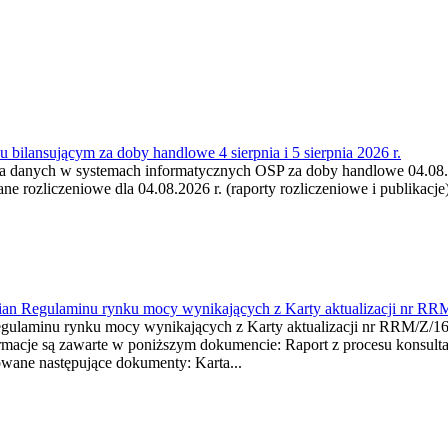
 bilansującym za doby handlowe 4 sierpnia i 5 sierpnia 2026 r.
a danych w systemach informatycznych OSP za doby handlowe 04.08.202
 rozliczeniowe dla 04.08.2026 r. (raporty rozliczeniowe i publikacje)
mian Regulaminu rynku mocy wynikających z Karty aktualizacji nr RR
minu rynku mocy wynikających z Karty aktualizacji nr RRM/Z/
je są zawarte w poniższym dokumencie: Raport z procesu konsultacj
wane następujące dokumenty: Karta...