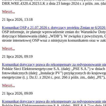
DRR.WRE.4320.4.2023.LK z dnia 23 lutego 2024 r. z późn. zm. (dale
Więcej...
21 lipca 2026, 13:18
Komunikat OSP z 21.07.2026 r. dotyczący projektu Zmian nr 6/20
OSP informuje, że planuje wprowadzenie zmian do: Warunków Dotycz
dotyczące bilansowania (dalej: „WDB”). W związku z powyższym, 
stronie internetowej OSP wraz z niniejszym komunikatem oraz w zak
Więcej...
21 lipca 2026, 09:19
Komunikat dotyczący prawa do rekompensaty za redysponowanie nieryn
Polskie Sieci Elektroenergetyczne S.A. (dalej: „PSE S.A.”) w dniach 1
fotowoltaicznych (dalej: „Instalacje PV”) przyłączonych do krajoweg
energetyczne (t. j. Dz.U. z 2024 r., poz. 266 z późn. zm., dalej „PE”),
Więcej...
21 lipca 2026, 09:09
Komunikat dotyczący prawa do rekompensaty za redysponowanie nier
Polskie Sieci Elektroenergetyczne S.A. (dalej: „PSE S.A.”) w dniu 18 