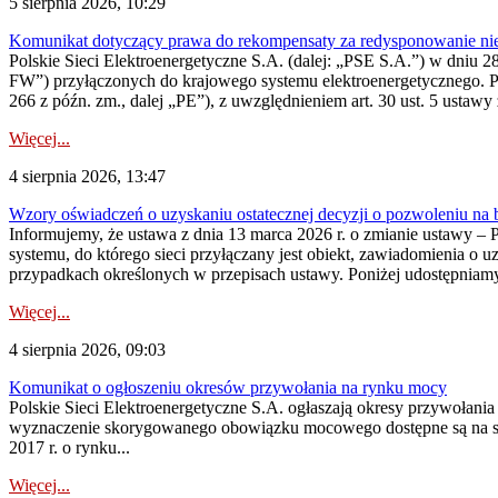
5 sierpnia 2026, 10:29
Komunikat dotyczący prawa do rekompensaty za redysponowanie nier
Polskie Sieci Elektroenergetyczne S.A. (dalej: „PSE S.A.”) w dniu 28 
FW”) przyłączonych do krajowego systemu elektroenergetycznego. Pole
266 z późn. zm., dalej „PE”), z uwzględnieniem art. 30 ust. 5 ustawy z
Więcej...
4 sierpnia 2026, 13:47
Wzory oświadczeń o uzyskaniu ostatecznej decyzji o pozwoleniu na
Informujemy, że ustawa z dnia 13 marca 2026 r. o zmianie ustawy – 
systemu, do którego sieci przyłączany jest obiekt, zawiadomienia o 
przypadkach określonych w przepisach ustawy. Poniżej udostępniam
Więcej...
4 sierpnia 2026, 09:03
Komunikat o ogłoszeniu okresów przywołania na rynku mocy
Polskie Sieci Elektroenergetyczne S.A. ogłaszają okresy przywołan
wyznaczenie skorygowanego obowiązku mocowego dostępne są na stroni
2017 r. o rynku...
Więcej...