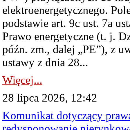
elektroenergetycznego. Pol
podstawie art. 9c ust. 7a us
Prawo energetyczne (t. j. D
późn. zm., dalej „PE”), z u
ustawy z dnia 28...
Więcej...
28 lipca 2026, 12:42
Komunikat dotyczący praw
redysponowanie nierynkowe 