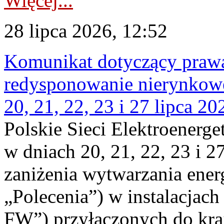
Więcej...
28 lipca 2026, 12:52
Komunikat dotyczący praw
redysponowanie nierynkowe
20, 21, 22, 23 i 27 lipca 202
Polskie Sieci Elektroenerge
w dniach 20, 21, 22, 23 i 2
zaniżenia wytwarzania energi
„Polecenia”) w instalacjach
FW”) przyłączonych do kr