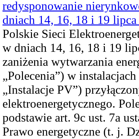
redysponowanie nierynkowe 
dniach 14, 16, 18 i 19 lipca
Polskie Sieci Elektroenerge
w dniach 14, 16, 18 i 19 li
zaniżenia wytwarzania energi
„Polecenia”) w instalacjach
„Instalacje PV”) przyłączo
elektroenergetycznego. Pol
podstawie art. 9c ust. 7a us
Prawo energetyczne (t. j. Dz