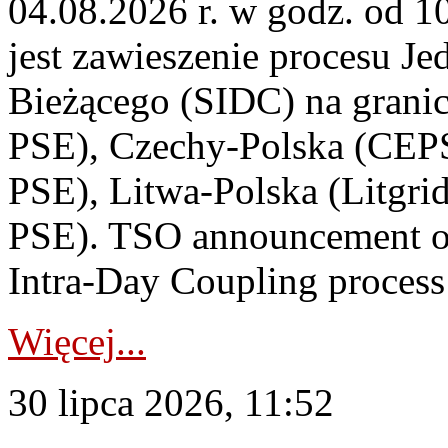
04.08.2026 r. w godz. od 
jest zawieszenie procesu J
Bieżącego (SIDC) na grani
PSE), Czechy-Polska (CEP
PSE), Litwa-Polska (Litgri
PSE). TSO announcement on
Intra-Day Coupling process
Więcej...
30 lipca 2026, 11:52