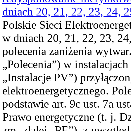
dniach 20, 21, 22, 23, 24, 2
Polskie Sieci Elektroenerge
w dniach 20, 21, 22, 23, 24,
polecenia zaniżenia wytwarz
„Polecenia”) w instalacjach
„Instalacje PV”) przyłączo
elektroenergetycznego. Pol
podstawie art. 9c ust. 7a us
Prawo energetyczne (t. j. Dz
zm., dalej „PE”), z uwzględ