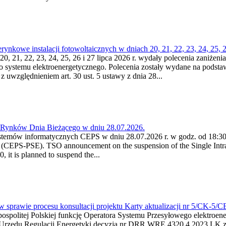
kowe instalacji fotowoltaicznych w dniach 20, 21, 22, 23, 24, 25, 26
0, 21, 22, 23, 24, 25, 26 i 27 lipca 2026 r. wydały polecenia zaniżenia
o systemu elektroenergetycznego. Polecenia zostały wydane na podstawi
 z uwzględnieniem art. 30 ust. 5 ustawy z dnia 28...
a Rynków Dnia Bieżącego w dniu 28.07.2026.
stemów informatycznych CEPS w dniu 28.07.2026 r. w godz. od 18:30 
(CEPS-PSE). TSO announcement on the suspension of the Single Intra
it is planned to suspend the...
w sprawie procesu konsultacji projektu Karty aktualizacji nr 5/CK-5/
ypospolitej Polskiej funkcję Operatora Systemu Przesyłowego elektroe
a Urzędu Regulacji Energetyki decyzją nr DRR.WRE.4320.4.2023.LK z d