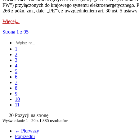
FW”) przyłączonych do krajowego systemu elektroenergetycznego. Pole
266 z późn. zm., dalej „PE”), z uwzględnieniem art. 30 ust. 5 ustawy z
Więcej...
Strona 1 z 95
1
2
3
4
5
6
7
8
9
10
11
— 20 Pozycji na stronę
Wyświetlanie 1 - 20 z 1 885 rezultatów.
← Pierwszy
Poprzedni