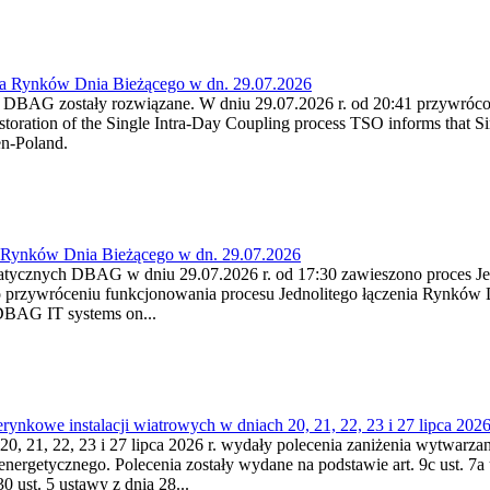
ia Rynków Dnia Bieżącego w dn. 29.07.2026
h DBAG zostały rozwiązane. W dniu 29.07.2026 r. od 20:41 przywróco
ration of the Single Intra-Day Coupling process TSO informs that Si
en-Poland.
a Rynków Dnia Bieżącego w dn. 29.07.2026
atycznych DBAG w dniu 29.07.2026 r. od 17:30 zawieszono proces Je
przywróceniu funkcjonowania procesu Jednolitego łączenia Rynków D
 DBAG IT systems on...
nkowe instalacji wiatrowych w dniach 20, 21, 22, 23 i 27 lipca 2026 
20, 21, 22, 23 i 27 lipca 2026 r. wydały polecenia zaniżenia wytwarzani
nergetycznego. Polecenia zostały wydane na podstawie art. 9c ust. 7a 
0 ust. 5 ustawy z dnia 28...