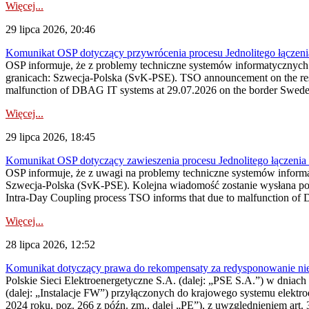
Więcej...
29 lipca 2026, 20:46
Komunikat OSP dotyczący przywrócenia procesu Jednolitego łączen
OSP informuje, że z problemy techniczne systemów informatycznyc
granicach: Szwecja-Polska (SvK-PSE). TSO announcement on the resto
malfunction of DBAG IT systems at 29.07.2026 on the border Swed
Więcej...
29 lipca 2026, 18:45
Komunikat OSP dotyczący zawieszenia procesu Jednolitego łączeni
OSP informuje, że z uwagi na problemy techniczne systemów inform
Szwecja-Polska (SvK-PSE). Kolejna wiadomość zostanie wysłana po 
Intra-Day Coupling process TSO informs that due to malfunction of
Więcej...
28 lipca 2026, 12:52
Komunikat dotyczący prawa do rekompensaty za redysponowanie niery
Polskie Sieci Elektroenergetyczne S.A. (dalej: „PSE S.A.”) w dniach 
(dalej: „Instalacje FW”) przyłączonych do krajowego systemu elektroe
2024 roku, poz. 266 z późn. zm., dalej „PE”), z uwzględnieniem art. 3