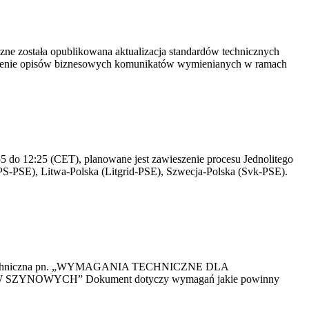
yczne została opublikowana aktualizacja standardów technicznych
owienie opisów biznesowych komunikatów wymienianych w ramach
 do 12:25 (CET), planowane jest zawieszenie procesu Jednolitego
S-PSE), Litwa-Polska (Litgrid-PSE), Szwecja-Polska (Svk-PSE).
kacja Techniczna pn. „WYMAGANIA TECHNICZNE DLA
OWYCH” Dokument dotyczy wymagań jakie powinny