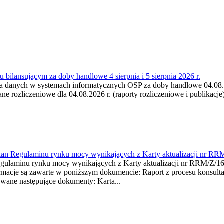
 bilansującym za doby handlowe 4 sierpnia i 5 sierpnia 2026 r.
a danych w systemach informatycznych OSP za doby handlowe 04.08.202
 rozliczeniowe dla 04.08.2026 r. (raporty rozliczeniowe i publikacje)
mian Regulaminu rynku mocy wynikających z Karty aktualizacji nr RR
minu rynku mocy wynikających z Karty aktualizacji nr RRM/Z/
je są zawarte w poniższym dokumencie: Raport z procesu konsultacj
wane następujące dokumenty: Karta...