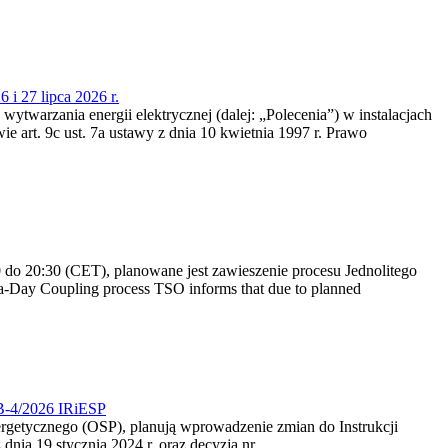
 i 27 lipca 2026 r.
 wytwarzania energii elektrycznej (dalej: „Polecenia”) w instalacjach
e art. 9c ust. 7a ustawy z dnia 10 kwietnia 1997 r. Prawo
do 20:30 (CET), planowane jest zawieszenie procesu Jednolitego
-Day Coupling process TSO informs that due to planned
CB-4/2026 IRiESP
nergetycznego (OSP), planują wprowadzenie zmian do Instrukcji
nia 19 stycznia 2024 r. oraz decyzją nr