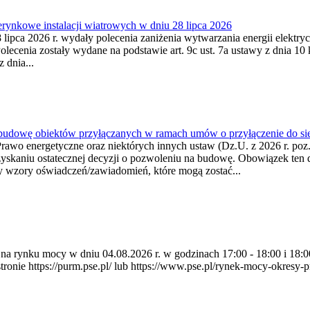
ynkowe instalacji wiatrowych w dniu 28 lipca 2026
lipca 2026 r. wydały polecenia zaniżenia wytwarzania energii elektrycz
cenia zostały wydane na podstawie art. 9c ust. 7a ustawy z dnia 10 k
 dnia...
 budowę obiektów przyłączanych w ramach umów o przyłączenie do sie
Prawo energetyczne oraz niektórych innych ustaw (Dz.U. z 2026 r. po
uzyskaniu ostatecznej decyzji o pozwoleniu na budowę. Obowiązek ten 
y wzory oświadczeń/zawiadomień, które mogą zostać...
ia na rynku mocy w dniu 04.08.2026 r. w godzinach 17:00 - 18:00 i 1
e https://purm.pse.pl/ lub https://www.pse.pl/rynek-mocy-okresy-prz