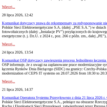
Więcej...
28 lipca 2026, 12:42
Komunikat dotyczący prawa do rekompensaty za redysponowanie nieryn
Polskie Sieci Elektroenergetyczne S.A. (dalej: „PSE S.A.”) w dniach 2
fotowoltaicznych (dalej: „Instalacje PV”) przyłączonych do krajoweg
energetyczne (t. j. Dz.U. z 2024 r., poz. 266 z późn. zm., dalej „PE”),
Więcej...
24 lipca 2026, 13:54
Komunikat OSP dotyczący zawieszenia procesu Jednolitego łączeni
OSP informuje, że z uwagi na zaplanowane prace modernizacyjne sy
łączenia Rynków Dnia Bieżącego (SIDC) na granicy: Czechy-Polska 
modernization of CEPS IT systems on 28.07.2026 from 18:30 to 20:30, 
Więcej...
21 lipca 2026, 14:37
Komunikat Operatora Systemu Przesyłowego z dnia 21 lipca 2026 r. 
Polskie Sieci Elektroenergetyczne S.A., pełniące na obszarze Rzecz
Ruchu i Eksploatacji Sieci Przesyłowej, zatwierdzonej przez Prezes