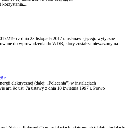
korzystania,...
/2195 z dnia 23‍ listopada 2017 r. ustanawiającego wytyczne
nowane do wprowadzenia do WDB, który został zamieszczony na
6 r.
rgii elektrycznej (dalej: „Polecenia”) w instalacjach
e art. 9c ust. 7a ustawy z dnia 10 kwietnia 1997 r. Prawo
nej (dalej: „Polecenia”) w instalacjach wiatrowych (dalej: „Instalacje