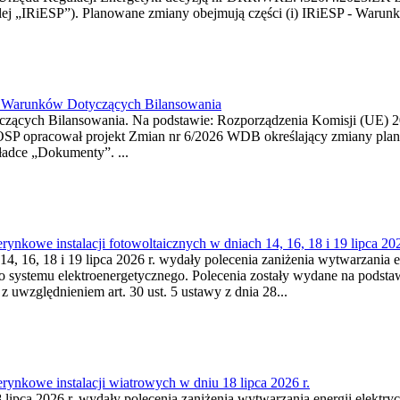
j „IRiESP”). Planowane zmiany obejmują części (i) IRiESP - Warunki 
26 Warunków Dotyczących Bilansowania
ących Bilansowania. Na podstawie: Rozporządzenia Komisji (UE) 2017
OSP opracował projekt Zmian nr 6/2026 WDB określający zmiany pla
ładce „Dokumenty”. ...
kowe instalacji fotowoltaicznych w dniach 14, 16, 18 i 19 lipca 202
4, 16, 18 i 19 lipca 2026 r. wydały polecenia zaniżenia wytwarzania ene
o systemu elektroenergetycznego. Polecenia zostały wydane na podstawi
 z uwzględnieniem art. 30 ust. 5 ustawy z dnia 28...
ynkowe instalacji wiatrowych w dniu 18 lipca 2026 r.
lipca 2026 r. wydały polecenia zaniżenia wytwarzania energii elektrycz