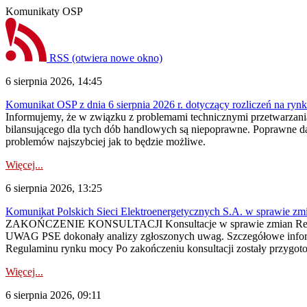
Komunikaty OSP
RSS
(otwiera nowe okno)
6 sierpnia 2026, 14:45
Komunikat OSP z dnia 6 sierpnia 2026 r. dotyczący rozliczeń na rynku
Informujemy, że w związku z problemami technicznymi przetwarzani
bilansującego dla tych dób handlowych są niepoprawne. Poprawne dane
problemów najszybciej jak to będzie możliwe.
Więcej...
6 sierpnia 2026, 13:25
Komunikat Polskich Sieci Elektroenergetycznych S.A. w sprawie z
ZAKOŃCZENIE KONSULTACJI Konsultacje w sprawie zmian Regula
UWAG PSE dokonały analizy zgłoszonych uwag. Szczegółowe informac
Regulaminu rynku mocy Po zakończeniu konsultacji zostały przygoto
Więcej...
6 sierpnia 2026, 09:11