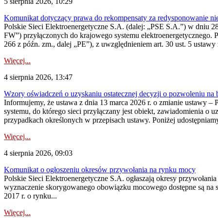
5 sierpnia 2026, 10:29
Komunikat dotyczący prawa do rekompensaty za redysponowanie nier
Polskie Sieci Elektroenergetyczne S.A. (dalej: „PSE S.A.”) w dniu 28 
FW”) przyłączonych do krajowego systemu elektroenergetycznego. Pole
266 z późn. zm., dalej „PE”), z uwzględnieniem art. 30 ust. 5 ustawy z
Więcej...
4 sierpnia 2026, 13:47
Wzory oświadczeń o uzyskaniu ostatecznej decyzji o pozwoleniu na
Informujemy, że ustawa z dnia 13 marca 2026 r. o zmianie ustawy – 
systemu, do którego sieci przyłączany jest obiekt, zawiadomienia o 
przypadkach określonych w przepisach ustawy. Poniżej udostępniam
Więcej...
4 sierpnia 2026, 09:03
Komunikat o ogłoszeniu okresów przywołania na rynku mocy
Polskie Sieci Elektroenergetyczne S.A. ogłaszają okresy przywołan
wyznaczenie skorygowanego obowiązku mocowego dostępne są na stroni
2017 r. o rynku...
Więcej...