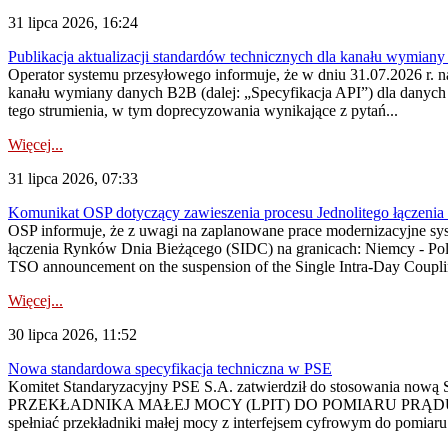
31 lipca 2026, 16:24
Publikacja aktualizacji standardów technicznych dla kanału wymian
Operator systemu przesyłowego informuje, że w dniu 31.07.2026 r. na
kanału wymiany danych B2B (dalej: „Specyfikacja API”) dla dany
tego strumienia, w tym doprecyzowania wynikające z pytań...
Więcej...
31 lipca 2026, 07:33
Komunikat OSP dotyczący zawieszenia procesu Jednolitego łączeni
OSP informuje, że z uwagi na zaplanowane prace modernizacyjne sy
łączenia Rynków Dnia Bieżącego (SIDC) na granicach: Niemcy - Po
TSO announcement on the suspension of the Single Intra-Day Couplin
Więcej...
30 lipca 2026, 11:52
Nowa standardowa specyfikacja techniczna w PSE
Komitet Standaryzacyjny PSE S.A. zatwierdził do stosowania n
PRZEKŁADNIKA MAŁEJ MOCY (LPIT) DO POMIARU PRĄDU
spełniać przekładniki małej mocy z interfejsem cyfrowym do pomiar