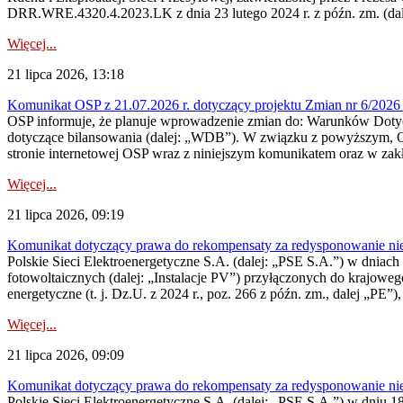
DRR.WRE.4320.4.2023.LK z dnia 23 lutego 2024 r. z późn. zm. (dale
Więcej...
21 lipca 2026, 13:18
Komunikat OSP z 21.07.2026 r. dotyczący projektu Zmian nr 6/20
OSP informuje, że planuje wprowadzenie zmian do: Warunków Dotycz
dotyczące bilansowania (dalej: „WDB”). W związku z powyższym, 
stronie internetowej OSP wraz z niniejszym komunikatem oraz w zak
Więcej...
21 lipca 2026, 09:19
Komunikat dotyczący prawa do rekompensaty za redysponowanie nieryn
Polskie Sieci Elektroenergetyczne S.A. (dalej: „PSE S.A.”) w dniach 1
fotowoltaicznych (dalej: „Instalacje PV”) przyłączonych do krajoweg
energetyczne (t. j. Dz.U. z 2024 r., poz. 266 z późn. zm., dalej „PE”),
Więcej...
21 lipca 2026, 09:09
Komunikat dotyczący prawa do rekompensaty za redysponowanie nier
Polskie Sieci Elektroenergetyczne S.A. (dalej: „PSE S.A.”) w dniu 18 