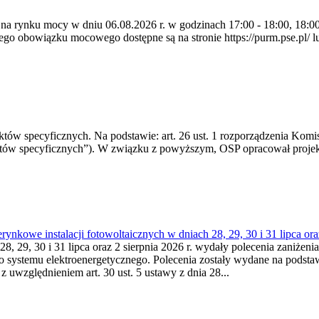
 na rynku mocy w dniu 06.08.2026 r. w godzinach 17:00 - 18:00, 18:00 
 obowiązku mocowego dostępne są na stronie https://purm.pse.pl/ lu
 specyficznych. Na podstawie: art. 26 ust. 1 rozporządzenia Komisji
któw specyficznych”). W związku z powyższym, OSP opracował proje
kowe instalacji fotowoltaicznych w dniach 28, 29, 30 i 31 lipca ora
8, 29, 30 i 31 lipca oraz 2 sierpnia 2026 r. wydały polecenia zaniżenia
o systemu elektroenergetycznego. Polecenia zostały wydane na podstawi
 z uwzględnieniem art. 30 ust. 5 ustawy z dnia 28...