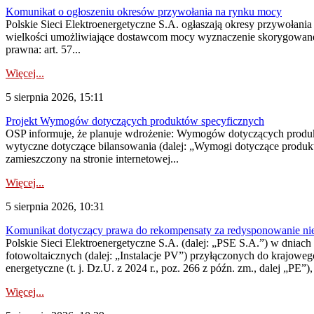
Komunikat o ogłoszeniu okresów przywołania na rynku mocy
Polskie Sieci Elektroenergetyczne S.A. ogłaszają okresy przywołania
wielkości umożliwiające dostawcom mocy wyznaczenie skorygowanego
prawna: art. 57...
Więcej...
5 sierpnia 2026, 15:11
Projekt Wymogów dotyczących produktów specyficznych
OSP informuje, że planuje wdrożenie: Wymogów dotyczących produktów
wytyczne dotyczące bilansowania (dalej: „Wymogi dotyczące produ
zamieszczony na stronie internetowej...
Więcej...
5 sierpnia 2026, 10:31
Komunikat dotyczący prawa do rekompensaty za redysponowanie nieryn
Polskie Sieci Elektroenergetyczne S.A. (dalej: „PSE S.A.”) w dniach 2
fotowoltaicznych (dalej: „Instalacje PV”) przyłączonych do krajoweg
energetyczne (t. j. Dz.U. z 2024 r., poz. 266 z późn. zm., dalej „PE”),
Więcej...