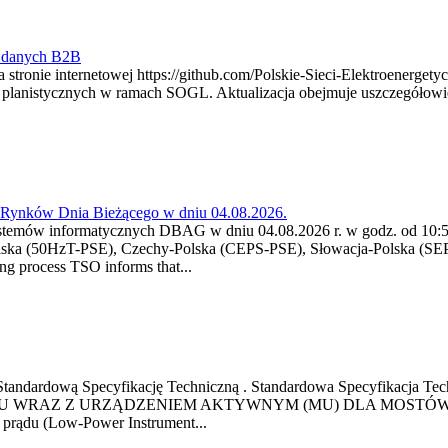
y danych B2B
 stronie internetowej https://github.com/Polskie-Sieci-Elektroenerget
ch planistycznych w ramach SOGL. Aktualizacja obejmuje uszczegół
a Rynków Dnia Bieżącego w dniu 04.08.2026.
stemów informatycznych DBAG w dniu 04.08.2026 r. w godz. od 10:55
lska (50HzT-PSE), Czechy-Polska (CEPS-PSE), Słowacja-Polska (SEP
g process TSO informs that...
ową Standardową Specyfikację Techniczną . Standardowa Specyfi
 WRAZ Z URZĄDZENIEM AKTYWNYM (MU) DLA MOSTÓW SZYN
u prądu (Low-Power Instrument...