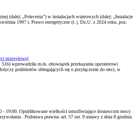
nej (dalej: „Polecenia”) w instalacjach wiatrowych (dalej: „Instalacje
wietnia 1997 r. Prawo energetyczne (t. j. Dz.U. z 2024 roku, poz.
ci przesyłowej
z. 516) wprowadziła m.in. obowiązek przekazania operatorowi
dotyczy podmiotów ubiegających się o przyłączenie do sieci, w
8:00 - 19:00. Opublikowane wielkości umożliwiające dostawcom mocy
ywolania . Podstawa prawna: art. 57 ust. 9 ustawy z dnia 8 grudnia