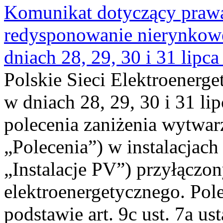
Komunikat dotyczący praw
redysponowanie nierynkowe 
dniach 28, 29, 30 i 31 lipca
Polskie Sieci Elektroenerge
w dniach 28, 29, 30 i 31 lip
polecenia zaniżenia wytwarz
„Polecenia”) w instalacjach
„Instalacje PV”) przyłączo
elektroenergetycznego. Pol
podstawie art. 9c ust. 7a us