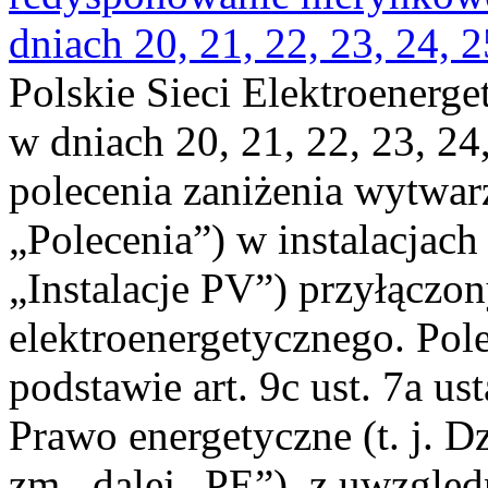
dniach 20, 21, 22, 23, 24, 2
Polskie Sieci Elektroenerge
w dniach 20, 21, 22, 23, 24,
polecenia zaniżenia wytwarz
„Polecenia”) w instalacjach
„Instalacje PV”) przyłączo
elektroenergetycznego. Pol
podstawie art. 9c ust. 7a us
Prawo energetyczne (t. j. Dz
zm., dalej „PE”), z uwzględ