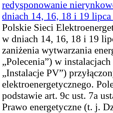
redysponowanie nierynkowe 
dniach 14, 16, 18 i 19 lipca
Polskie Sieci Elektroenerge
w dniach 14, 16, 18 i 19 li
zaniżenia wytwarzania energi
„Polecenia”) w instalacjach
„Instalacje PV”) przyłączo
elektroenergetycznego. Pol
podstawie art. 9c ust. 7a us
Prawo energetyczne (t. j. Dz