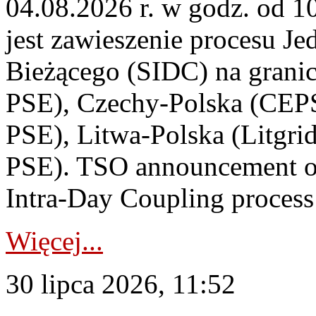
04.08.2026 r. w godz. od 
jest zawieszenie procesu J
Bieżącego (SIDC) na grani
PSE), Czechy-Polska (CEP
PSE), Litwa-Polska (Litgri
PSE). TSO announcement on
Intra-Day Coupling process
Więcej...
30 lipca 2026, 11:52