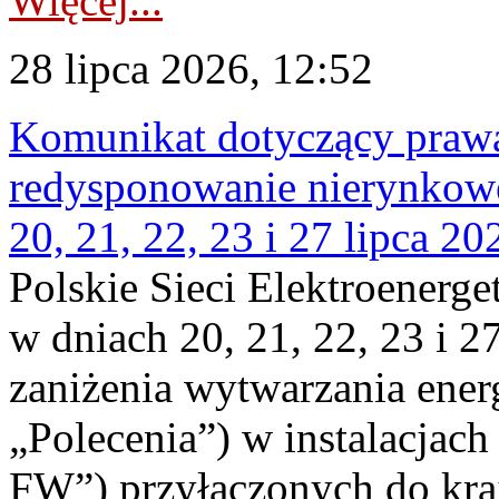
Więcej...
28 lipca 2026, 12:52
Komunikat dotyczący praw
redysponowanie nierynkowe
20, 21, 22, 23 i 27 lipca 202
Polskie Sieci Elektroenerge
w dniach 20, 21, 22, 23 i 2
zaniżenia wytwarzania energi
„Polecenia”) w instalacjach
FW”) przyłączonych do kr