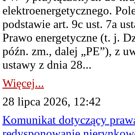
elektroenergetycznego. Pol
podstawie art. 9c ust. 7a us
Prawo energetyczne (t. j. D
późn. zm., dalej „PE”), z u
ustawy z dnia 28...
Więcej...
28 lipca 2026, 12:42
Komunikat dotyczący praw
redysponowanie nierynkowe 