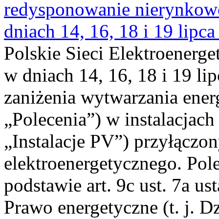
redysponowanie nierynkowe 
dniach 14, 16, 18 i 19 lipca
Polskie Sieci Elektroenerge
w dniach 14, 16, 18 i 19 li
zaniżenia wytwarzania energi
„Polecenia”) w instalacjach
„Instalacje PV”) przyłączo
elektroenergetycznego. Pol
podstawie art. 9c ust. 7a us
Prawo energetyczne (t. j. Dz