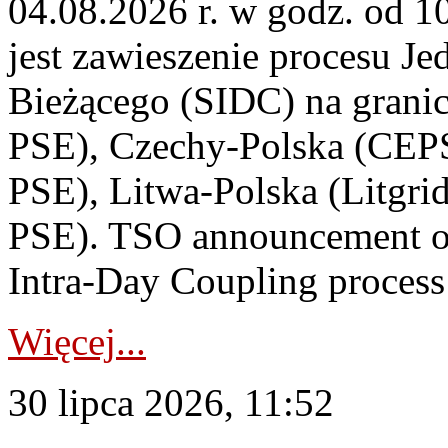
04.08.2026 r. w godz. od 
jest zawieszenie procesu J
Bieżącego (SIDC) na grani
PSE), Czechy-Polska (CEP
PSE), Litwa-Polska (Litgri
PSE). TSO announcement on
Intra-Day Coupling process
Więcej...
30 lipca 2026, 11:52