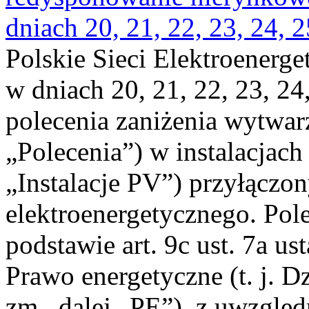
dniach 20, 21, 22, 23, 24, 2
Polskie Sieci Elektroenerge
w dniach 20, 21, 22, 23, 24,
polecenia zaniżenia wytwarz
„Polecenia”) w instalacjach
„Instalacje PV”) przyłączo
elektroenergetycznego. Pol
podstawie art. 9c ust. 7a us
Prawo energetyczne (t. j. Dz
zm., dalej „PE”), z uwzględ