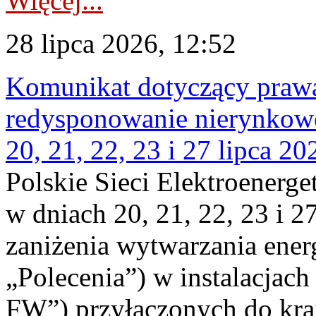
Więcej...
28 lipca 2026, 12:52
Komunikat dotyczący praw
redysponowanie nierynkowe
20, 21, 22, 23 i 27 lipca 202
Polskie Sieci Elektroenerge
w dniach 20, 21, 22, 23 i 2
zaniżenia wytwarzania energi
„Polecenia”) w instalacjach
FW”) przyłączonych do kr