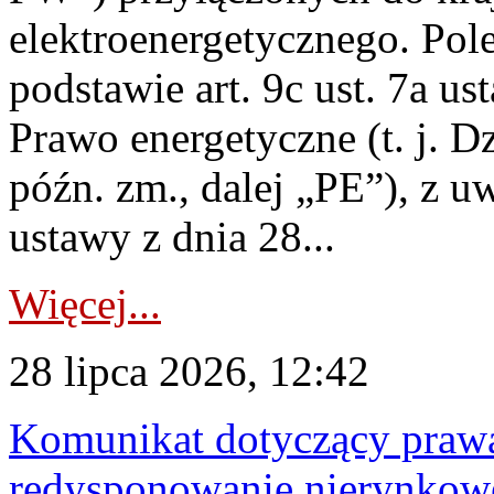
elektroenergetycznego. Pol
podstawie art. 9c ust. 7a us
Prawo energetyczne (t. j. D
późn. zm., dalej „PE”), z u
ustawy z dnia 28...
Więcej...
28 lipca 2026, 12:42
Komunikat dotyczący praw
redysponowanie nierynkowe 