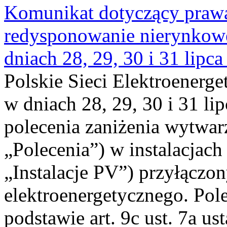
Komunikat dotyczący praw
redysponowanie nierynkowe 
dniach 28, 29, 30 i 31 lipca
Polskie Sieci Elektroenerge
w dniach 28, 29, 30 i 31 lip
polecenia zaniżenia wytwarz
„Polecenia”) w instalacjach
„Instalacje PV”) przyłączo
elektroenergetycznego. Pol
podstawie art. 9c ust. 7a us