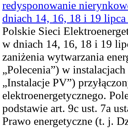
redysponowanie nierynkowe 
dniach 14, 16, 18 i 19 lipca
Polskie Sieci Elektroenerge
w dniach 14, 16, 18 i 19 li
zaniżenia wytwarzania energi
„Polecenia”) w instalacjach
„Instalacje PV”) przyłączo
elektroenergetycznego. Pol
podstawie art. 9c ust. 7a us
Prawo energetyczne (t. j. Dz