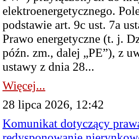
elektroenergetycznego. Pol
podstawie art. 9c ust. 7a us
Prawo energetyczne (t. j. D
późn. zm., dalej „PE”), z u
ustawy z dnia 28...
Więcej...
28 lipca 2026, 12:42
Komunikat dotyczący praw
redysponowanie nierynkowe 