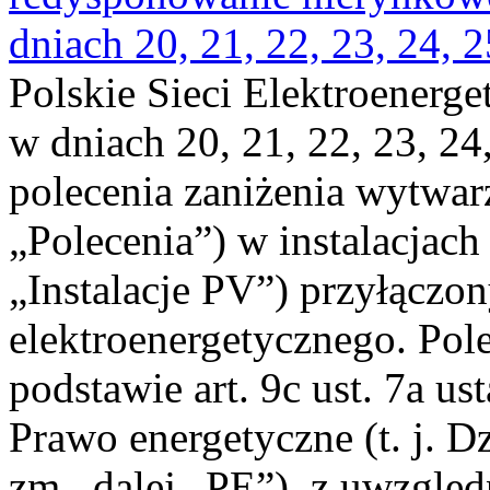
dniach 20, 21, 22, 23, 24, 2
Polskie Sieci Elektroenerge
w dniach 20, 21, 22, 23, 24,
polecenia zaniżenia wytwarz
„Polecenia”) w instalacjach
„Instalacje PV”) przyłączo
elektroenergetycznego. Pol
podstawie art. 9c ust. 7a us
Prawo energetyczne (t. j. Dz
zm., dalej „PE”), z uwzględ