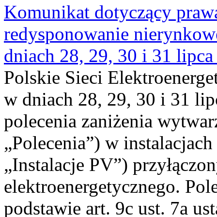
Komunikat dotyczący praw
redysponowanie nierynkowe 
dniach 28, 29, 30 i 31 lipca
Polskie Sieci Elektroenerge
w dniach 28, 29, 30 i 31 lip
polecenia zaniżenia wytwarz
„Polecenia”) w instalacjach
„Instalacje PV”) przyłączo
elektroenergetycznego. Pol
podstawie art. 9c ust. 7a us