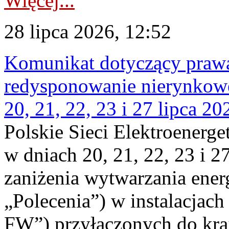
Więcej...
28 lipca 2026, 12:52
Komunikat dotyczący praw
redysponowanie nierynkowe
20, 21, 22, 23 i 27 lipca 202
Polskie Sieci Elektroenerge
w dniach 20, 21, 22, 23 i 2
zaniżenia wytwarzania energi
„Polecenia”) w instalacjach
FW”) przyłączonych do kr