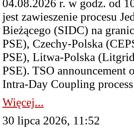
04.08.2026 r. w godz. od 
jest zawieszenie procesu J
Bieżącego (SIDC) na grani
PSE), Czechy-Polska (CEP
PSE), Litwa-Polska (Litgri
PSE). TSO announcement on
Intra-Day Coupling process
Więcej...
30 lipca 2026, 11:52