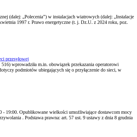
nej (dalej: „Polecenia”) w instalacjach wiatrowych (dalej: „Instalacje
wietnia 1997 r. Prawo energetyczne (t. j. Dz.U. z 2024 roku, poz.
ci przesyłowej
z. 516) wprowadziła m.in. obowiązek przekazania operatorowi
dotyczy podmiotów ubiegających się o przyłączenie do sieci, w
8:00 - 19:00. Opublikowane wielkości umożliwiające dostawcom mocy
ywolania . Podstawa prawna: art. 57 ust. 9 ustawy z dnia 8 grudnia