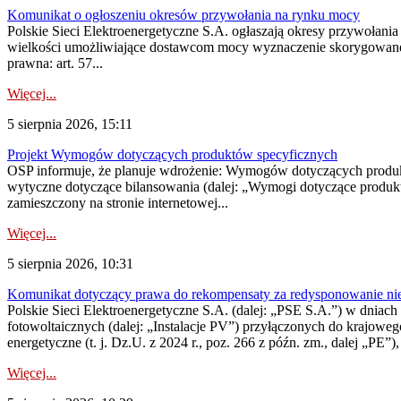
Komunikat o ogłoszeniu okresów przywołania na rynku mocy
Polskie Sieci Elektroenergetyczne S.A. ogłaszają okresy przywołania
wielkości umożliwiające dostawcom mocy wyznaczenie skorygowanego
prawna: art. 57...
Więcej...
5 sierpnia 2026, 15:11
Projekt Wymogów dotyczących produktów specyficznych
OSP informuje, że planuje wdrożenie: Wymogów dotyczących produktów
wytyczne dotyczące bilansowania (dalej: „Wymogi dotyczące produ
zamieszczony na stronie internetowej...
Więcej...
5 sierpnia 2026, 10:31
Komunikat dotyczący prawa do rekompensaty za redysponowanie nieryn
Polskie Sieci Elektroenergetyczne S.A. (dalej: „PSE S.A.”) w dniach 2
fotowoltaicznych (dalej: „Instalacje PV”) przyłączonych do krajoweg
energetyczne (t. j. Dz.U. z 2024 r., poz. 266 z późn. zm., dalej „PE”),
Więcej...