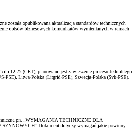
yczne została opublikowana aktualizacja standardów technicznych
owienie opisów biznesowych komunikatów wymienianych w ramach
 do 12:25 (CET), planowane jest zawieszenie procesu Jednolitego
S-PSE), Litwa-Polska (Litgrid-PSE), Szwecja-Polska (Svk-PSE).
kacja Techniczna pn. „WYMAGANIA TECHNICZNE DLA
OWYCH” Dokument dotyczy wymagań jakie powinny