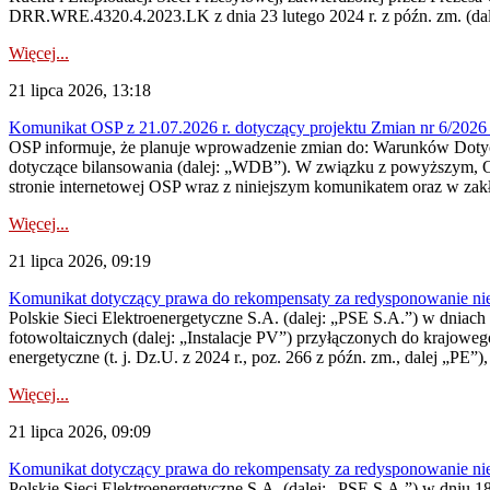
DRR.WRE.4320.4.2023.LK z dnia 23 lutego 2024 r. z późn. zm. (dale
Więcej...
21 lipca 2026, 13:18
Komunikat OSP z 21.07.2026 r. dotyczący projektu Zmian nr 6/20
OSP informuje, że planuje wprowadzenie zmian do: Warunków Dotycz
dotyczące bilansowania (dalej: „WDB”). W związku z powyższym, 
stronie internetowej OSP wraz z niniejszym komunikatem oraz w zak
Więcej...
21 lipca 2026, 09:19
Komunikat dotyczący prawa do rekompensaty za redysponowanie nieryn
Polskie Sieci Elektroenergetyczne S.A. (dalej: „PSE S.A.”) w dniach 1
fotowoltaicznych (dalej: „Instalacje PV”) przyłączonych do krajoweg
energetyczne (t. j. Dz.U. z 2024 r., poz. 266 z późn. zm., dalej „PE”),
Więcej...
21 lipca 2026, 09:09
Komunikat dotyczący prawa do rekompensaty za redysponowanie nier
Polskie Sieci Elektroenergetyczne S.A. (dalej: „PSE S.A.”) w dniu 18 