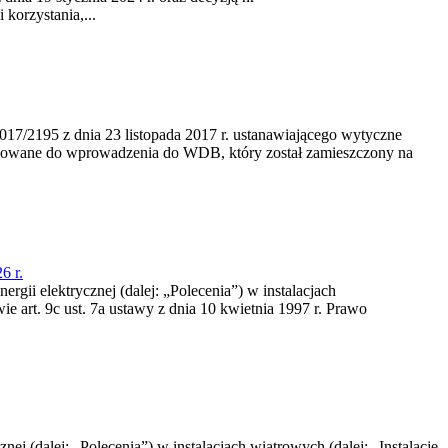
korzystania,...
/2195 z dnia 23‍ listopada 2017 r. ustanawiającego wytyczne
nowane do wprowadzenia do WDB, który został zamieszczony na
6 r.
rgii elektrycznej (dalej: „Polecenia”) w instalacjach
e art. 9c ust. 7a ustawy z dnia 10 kwietnia 1997 r. Prawo
nej (dalej: „Polecenia”) w instalacjach wiatrowych (dalej: „Instalacje