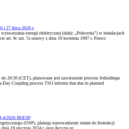
 i 27 lipca 2026 r.
 wytwarzania energii elektrycznej (dalej: „Polecenia”) w instalacjach
e art. 9c ust. 7a ustawy z dnia 10 kwietnia 1997 r. Prawo
do 20:30 (CET), planowane jest zawieszenie procesu Jednolitego
-Day Coupling process TSO informs that due to planned
CB-4/2026 IRiESP
nergetycznego (OSP), planują wprowadzenie zmian do Instrukcji
nia 19 stycznia 2024 r. oraz decyzją nr