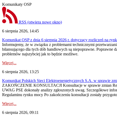
Komunikaty OSP
RSS
(otwiera nowe okno)
6 sierpnia 2026, 14:45
Komunikat OSP z dnia 6 sierpnia 2026 r. dotyczący rozliczeń na rynku
Informujemy, że w związku z problemami technicznymi przetwarzani
bilansującego dla tych dób handlowych są niepoprawne. Poprawne dane
problemów najszybciej jak to będzie możliwe.
Więcej...
6 sierpnia 2026, 13:25
Komunikat Polskich Sieci Elektroenergetycznych S.A. w sprawie z
ZAKOŃCZENIE KONSULTACJI Konsultacje w sprawie zmian Regula
UWAG PSE dokonały analizy zgłoszonych uwag. Szczegółowe informac
Regulaminu rynku mocy Po zakończeniu konsultacji zostały przygoto
Więcej...
6 sierpnia 2026, 09:11