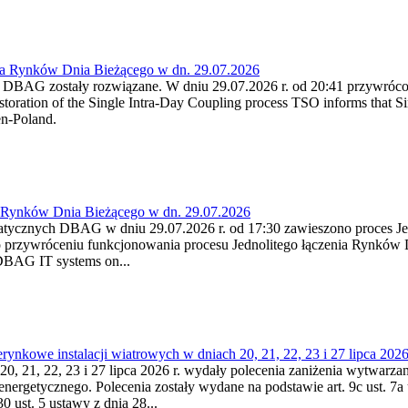
ia Rynków Dnia Bieżącego w dn. 29.07.2026
h DBAG zostały rozwiązane. W dniu 29.07.2026 r. od 20:41 przywróco
ration of the Single Intra-Day Coupling process TSO informs that Si
en-Poland.
a Rynków Dnia Bieżącego w dn. 29.07.2026
atycznych DBAG w dniu 29.07.2026 r. od 17:30 zawieszono proces Je
przywróceniu funkcjonowania procesu Jednolitego łączenia Rynków D
 DBAG IT systems on...
nkowe instalacji wiatrowych w dniach 20, 21, 22, 23 i 27 lipca 2026 
20, 21, 22, 23 i 27 lipca 2026 r. wydały polecenia zaniżenia wytwarzani
nergetycznego. Polecenia zostały wydane na podstawie art. 9c ust. 7a 
0 ust. 5 ustawy z dnia 28...