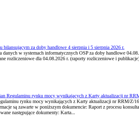
 bilansującym za doby handlowe 4 sierpnia i 5 sierpnia 2026 r.
a danych w systemach informatycznych OSP za doby handlowe 04.08.202
 rozliczeniowe dla 04.08.2026 r. (raporty rozliczeniowe i publikacje)
mian Regulaminu rynku mocy wynikających z Karty aktualizacji nr RR
minu rynku mocy wynikających z Karty aktualizacji nr RRM/Z/
je są zawarte w poniższym dokumencie: Raport z procesu konsultacj
wane następujące dokumenty: Karta...