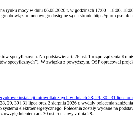
 na rynku mocy w dniu 06.08.2026 r. w godzinach 17:00 - 18:00, 18:00 
 obowiązku mocowego dostępne są na stronie https://purm.pse.pl/ lu
 specyficznych. Na podstawie: art. 26 ust. 1 rozporządzenia Komisji
któw specyficznych”). W związku z powyższym, OSP opracował proje
kowe instalacji fotowoltaicznych w dniach 28, 29, 30 i 31 lipca ora
8, 29, 30 i 31 lipca oraz 2 sierpnia 2026 r. wydały polecenia zaniżenia
o systemu elektroenergetycznego. Polecenia zostały wydane na podstawi
 z uwzględnieniem art. 30 ust. 5 ustawy z dnia 28...