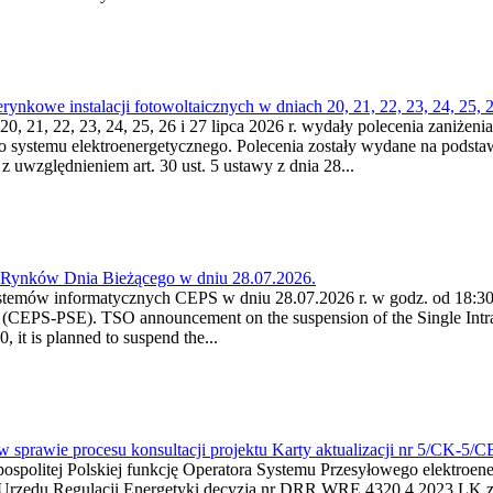
kowe instalacji fotowoltaicznych w dniach 20, 21, 22, 23, 24, 25, 26
0, 21, 22, 23, 24, 25, 26 i 27 lipca 2026 r. wydały polecenia zaniżenia
o systemu elektroenergetycznego. Polecenia zostały wydane na podstawi
 z uwzględnieniem art. 30 ust. 5 ustawy z dnia 28...
a Rynków Dnia Bieżącego w dniu 28.07.2026.
stemów informatycznych CEPS w dniu 28.07.2026 r. w godz. od 18:30 
(CEPS-PSE). TSO announcement on the suspension of the Single Intra
it is planned to suspend the...
w sprawie procesu konsultacji projektu Karty aktualizacji nr 5/CK-5/
ypospolitej Polskiej funkcję Operatora Systemu Przesyłowego elektroe
a Urzędu Regulacji Energetyki decyzją nr DRR.WRE.4320.4.2023.LK z d