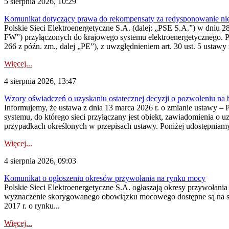
5 sierpnia 2026, 10:29
Komunikat dotyczący prawa do rekompensaty za redysponowanie nier
Polskie Sieci Elektroenergetyczne S.A. (dalej: „PSE S.A.”) w dniu 28 
FW”) przyłączonych do krajowego systemu elektroenergetycznego. Pole
266 z późn. zm., dalej „PE”), z uwzględnieniem art. 30 ust. 5 ustawy z
Więcej...
4 sierpnia 2026, 13:47
Wzory oświadczeń o uzyskaniu ostatecznej decyzji o pozwoleniu na
Informujemy, że ustawa z dnia 13 marca 2026 r. o zmianie ustawy – 
systemu, do którego sieci przyłączany jest obiekt, zawiadomienia o 
przypadkach określonych w przepisach ustawy. Poniżej udostępniam
Więcej...
4 sierpnia 2026, 09:03
Komunikat o ogłoszeniu okresów przywołania na rynku mocy
Polskie Sieci Elektroenergetyczne S.A. ogłaszają okresy przywołan
wyznaczenie skorygowanego obowiązku mocowego dostępne są na stroni
2017 r. o rynku...
Więcej...