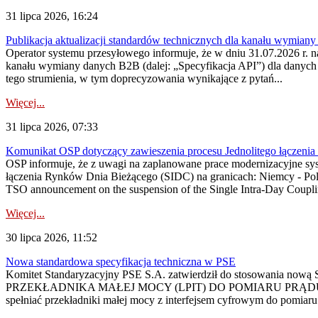
31 lipca 2026, 16:24
Publikacja aktualizacji standardów technicznych dla kanału wymian
Operator systemu przesyłowego informuje, że w dniu 31.07.2026 r. na
kanału wymiany danych B2B (dalej: „Specyfikacja API”) dla dany
tego strumienia, w tym doprecyzowania wynikające z pytań...
Więcej...
31 lipca 2026, 07:33
Komunikat OSP dotyczący zawieszenia procesu Jednolitego łączeni
OSP informuje, że z uwagi na zaplanowane prace modernizacyjne sy
łączenia Rynków Dnia Bieżącego (SIDC) na granicach: Niemcy - Po
TSO announcement on the suspension of the Single Intra-Day Couplin
Więcej...
30 lipca 2026, 11:52
Nowa standardowa specyfikacja techniczna w PSE
Komitet Standaryzacyjny PSE S.A. zatwierdził do stosowania n
PRZEKŁADNIKA MAŁEJ MOCY (LPIT) DO POMIARU PRĄDU
spełniać przekładniki małej mocy z interfejsem cyfrowym do pomiar