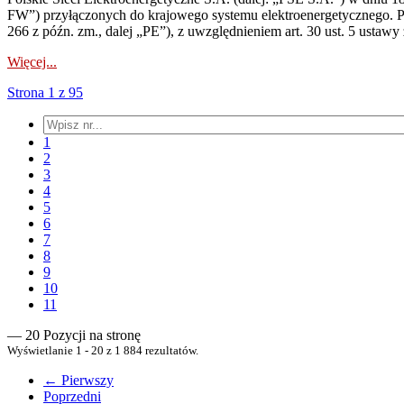
FW”) przyłączonych do krajowego systemu elektroenergetycznego. Pole
266 z późn. zm., dalej „PE”), z uwzględnieniem art. 30 ust. 5 ustawy z
Więcej...
Strona 1 z 95
1
2
3
4
5
6
7
8
9
10
11
— 20 Pozycji na stronę
Wyświetlanie 1 - 20 z 1 884 rezultatów.
← Pierwszy
Poprzedni