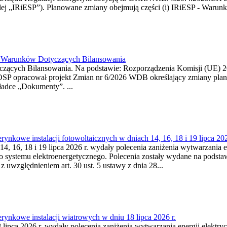
j „IRiESP”). Planowane zmiany obejmują części (i) IRiESP - Warunki 
26 Warunków Dotyczących Bilansowania
ących Bilansowania. Na podstawie: Rozporządzenia Komisji (UE) 2017
OSP opracował projekt Zmian nr 6/2026 WDB określający zmiany pla
ładce „Dokumenty”. ...
kowe instalacji fotowoltaicznych w dniach 14, 16, 18 i 19 lipca 202
4, 16, 18 i 19 lipca 2026 r. wydały polecenia zaniżenia wytwarzania ene
o systemu elektroenergetycznego. Polecenia zostały wydane na podstawi
 z uwzględnieniem art. 30 ust. 5 ustawy z dnia 28...
ynkowe instalacji wiatrowych w dniu 18 lipca 2026 r.
lipca 2026 r. wydały polecenia zaniżenia wytwarzania energii elektrycz