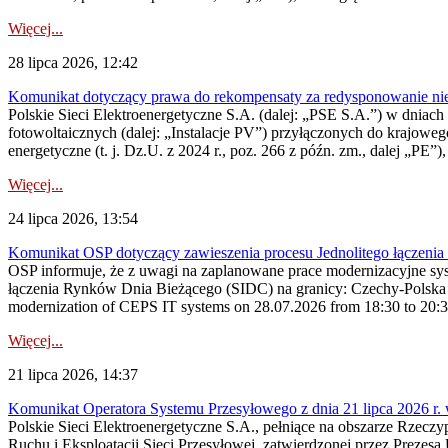
Więcej...
28 lipca 2026, 12:42
Komunikat dotyczący prawa do rekompensaty za redysponowanie nieryn
Polskie Sieci Elektroenergetyczne S.A. (dalej: „PSE S.A.”) w dniach 2
fotowoltaicznych (dalej: „Instalacje PV”) przyłączonych do krajoweg
energetyczne (t. j. Dz.U. z 2024 r., poz. 266 z późn. zm., dalej „PE”),
Więcej...
24 lipca 2026, 13:54
Komunikat OSP dotyczący zawieszenia procesu Jednolitego łączeni
OSP informuje, że z uwagi na zaplanowane prace modernizacyjne sy
łączenia Rynków Dnia Bieżącego (SIDC) na granicy: Czechy-Polska 
modernization of CEPS IT systems on 28.07.2026 from 18:30 to 20:30, 
Więcej...
21 lipca 2026, 14:37
Komunikat Operatora Systemu Przesyłowego z dnia 21 lipca 2026 r. 
Polskie Sieci Elektroenergetyczne S.A., pełniące na obszarze Rzecz
Ruchu i Eksploatacji Sieci Przesyłowej, zatwierdzonej przez Prezes