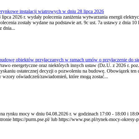
ynkowe instalacji wiatrowych w dniu 28 lipca 2026
lipca 2026 r. wydały polecenia zaniżenia wytwarzania energii elektrycz
cenia zostały wydane na podstawie art. 9c ust. 7a ustawy z dnia 10 k
 dnia...
 budowę obiektów przyłączanych w ramach umów o przyłączenie do sie
Prawo energetyczne oraz niektórych innych ustaw (Dz.U. z 2026 r. po
uzyskaniu ostatecznej decyzji o pozwoleniu na budowę. Obowiązek ten 
y wzory oświadczeń/zawiadomień, które mogą zostać...
ia na rynku mocy w dniu 04.08.2026 r. w godzinach 17:00 - 18:00 i 1
e https://purm.pse.pl/ lub https://www.pse.pl/rynek-mocy-okresy-prz