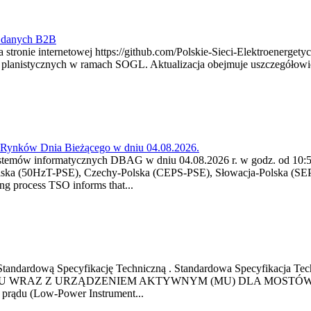
y danych B2B
 stronie internetowej https://github.com/Polskie-Sieci-Elektroenerget
ch planistycznych w ramach SOGL. Aktualizacja obejmuje uszczegół
a Rynków Dnia Bieżącego w dniu 04.08.2026.
stemów informatycznych DBAG w dniu 04.08.2026 r. w godz. od 10:55
lska (50HzT-PSE), Czechy-Polska (CEPS-PSE), Słowacja-Polska (SEP
g process TSO informs that...
ową Standardową Specyfikację Techniczną . Standardowa Specyfi
 WRAZ Z URZĄDZENIEM AKTYWNYM (MU) DLA MOSTÓW SZYN
u prądu (Low-Power Instrument...