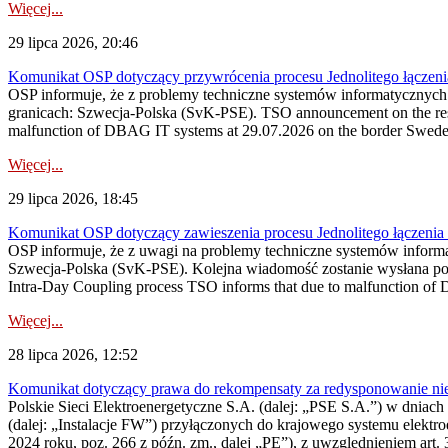
Więcej...
29 lipca 2026, 20:46
Komunikat OSP dotyczący przywrócenia procesu Jednolitego łączen
OSP informuje, że z problemy techniczne systemów informatycznyc
granicach: Szwecja-Polska (SvK-PSE). TSO announcement on the resto
malfunction of DBAG IT systems at 29.07.2026 on the border Swed
Więcej...
29 lipca 2026, 18:45
Komunikat OSP dotyczący zawieszenia procesu Jednolitego łączeni
OSP informuje, że z uwagi na problemy techniczne systemów inform
Szwecja-Polska (SvK-PSE). Kolejna wiadomość zostanie wysłana po 
Intra-Day Coupling process TSO informs that due to malfunction of
Więcej...
28 lipca 2026, 12:52
Komunikat dotyczący prawa do rekompensaty za redysponowanie niery
Polskie Sieci Elektroenergetyczne S.A. (dalej: „PSE S.A.”) w dniach 
(dalej: „Instalacje FW”) przyłączonych do krajowego systemu elektroe
2024 roku, poz. 266 z późn. zm., dalej „PE”), z uwzględnieniem art. 3