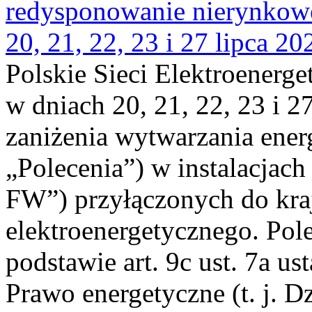
redysponowanie nierynkowe
20, 21, 22, 23 i 27 lipca 202
Polskie Sieci Elektroenerge
w dniach 20, 21, 22, 23 i 2
zaniżenia wytwarzania energi
„Polecenia”) w instalacjach
FW”) przyłączonych do kr
elektroenergetycznego. Pol
podstawie art. 9c ust. 7a us
Prawo energetyczne (t. j. D