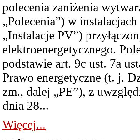
polecenia zaniżenia wytwarz
„Polecenia”) w instalacjach
„Instalacje PV”) przyłączo
elektroenergetycznego. Pol
podstawie art. 9c ust. 7a us
Prawo energetyczne (t. j. Dz
zm., dalej „PE”), z uwzględ
dnia 28...
Więcej...