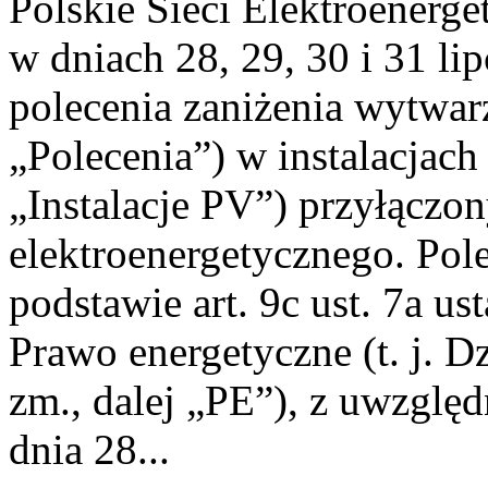
Polskie Sieci Elektroenerge
w dniach 28, 29, 30 i 31 lip
polecenia zaniżenia wytwarz
„Polecenia”) w instalacjach
„Instalacje PV”) przyłączo
elektroenergetycznego. Pol
podstawie art. 9c ust. 7a us
Prawo energetyczne (t. j. Dz
zm., dalej „PE”), z uwzględ
dnia 28...