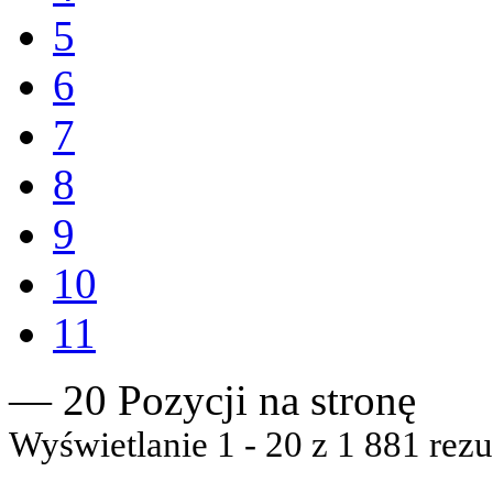
5
6
7
8
9
10
11
— 20 Pozycji na stronę
Wyświetlanie 1 - 20 z 1 881 rezu