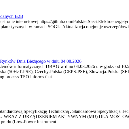
y danych B2B
 stronie internetowej https://github.com/Polskie-Sieci-Elektroenerget
ch planistycznych w ramach SOGL. Aktualizacja obejmuje uszczegół
a Rynków Dnia Bieżącego w dniu 04.08.2026.
stemów informatycznych DBAG w dniu 04.08.2026 r. w godz. od 10:55
lska (50HzT-PSE), Czechy-Polska (CEPS-PSE), Słowacja-Polska (SEP
g process TSO informs that...
ową Standardową Specyfikację Techniczną . Standardowa Specyfi
 WRAZ Z URZĄDZENIEM AKTYWNYM (MU) DLA MOSTÓW SZYN
u prądu (Low-Power Instrument...