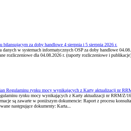
 bilansującym za doby handlowe 4 sierpnia i 5 sierpnia 2026 r.
a danych w systemach informatycznych OSP za doby handlowe 04.08.202
 rozliczeniowe dla 04.08.2026 r. (raporty rozliczeniowe i publikacje)
mian Regulaminu rynku mocy wynikających z Karty aktualizacji nr RR
minu rynku mocy wynikających z Karty aktualizacji nr RRM/Z/
je są zawarte w poniższym dokumencie: Raport z procesu konsultacj
wane następujące dokumenty: Karta...