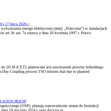
 i 27 lipca 2026 r.
 wytwarzania energii elektrycznej (dalej: „Polecenia”) w instalacjach
e art. 9c ust. 7a ustawy z dnia 10 kwietnia 1997 r. Prawo
do 20:30 (CET), planowane jest zawieszenie procesu Jednolitego
-Day Coupling process TSO informs that due to planned
CB-4/2026 IRiESP
nergetycznego (OSP), planują wprowadzenie zmian do Instrukcji
nia 19 stycznia 2024 r. oraz decyzją nr