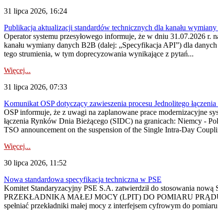
31 lipca 2026, 16:24
Publikacja aktualizacji standardów technicznych dla kanału wymian
Operator systemu przesyłowego informuje, że w dniu 31.07.2026 r. na
kanału wymiany danych B2B (dalej: „Specyfikacja API”) dla dany
tego strumienia, w tym doprecyzowania wynikające z pytań...
Więcej...
31 lipca 2026, 07:33
Komunikat OSP dotyczący zawieszenia procesu Jednolitego łączeni
OSP informuje, że z uwagi na zaplanowane prace modernizacyjne sy
łączenia Rynków Dnia Bieżącego (SIDC) na granicach: Niemcy - Po
TSO announcement on the suspension of the Single Intra-Day Couplin
Więcej...
30 lipca 2026, 11:52
Nowa standardowa specyfikacja techniczna w PSE
Komitet Standaryzacyjny PSE S.A. zatwierdził do stosowania n
PRZEKŁADNIKA MAŁEJ MOCY (LPIT) DO POMIARU PRĄDU
spełniać przekładniki małej mocy z interfejsem cyfrowym do pomiar