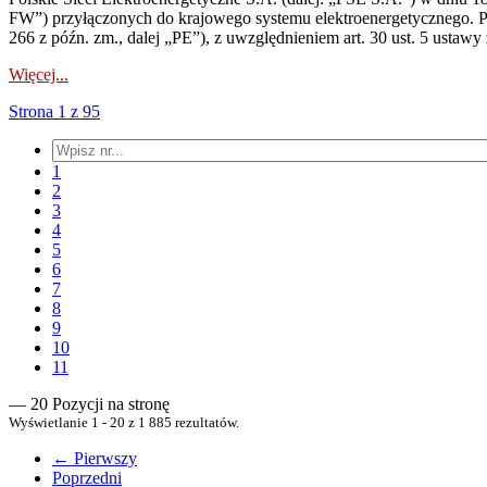
FW”) przyłączonych do krajowego systemu elektroenergetycznego. Pole
266 z późn. zm., dalej „PE”), z uwzględnieniem art. 30 ust. 5 ustawy z
Więcej...
Strona 1 z 95
1
2
3
4
5
6
7
8
9
10
11
— 20 Pozycji na stronę
Wyświetlanie 1 - 20 z 1 885 rezultatów.
← Pierwszy
Poprzedni