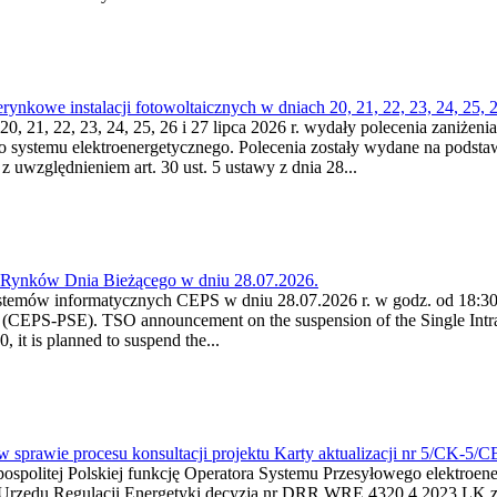
kowe instalacji fotowoltaicznych w dniach 20, 21, 22, 23, 24, 25, 26
0, 21, 22, 23, 24, 25, 26 i 27 lipca 2026 r. wydały polecenia zaniżenia
o systemu elektroenergetycznego. Polecenia zostały wydane na podstawi
 z uwzględnieniem art. 30 ust. 5 ustawy z dnia 28...
a Rynków Dnia Bieżącego w dniu 28.07.2026.
stemów informatycznych CEPS w dniu 28.07.2026 r. w godz. od 18:30 
(CEPS-PSE). TSO announcement on the suspension of the Single Intra
it is planned to suspend the...
w sprawie procesu konsultacji projektu Karty aktualizacji nr 5/CK-5/
ypospolitej Polskiej funkcję Operatora Systemu Przesyłowego elektroe
a Urzędu Regulacji Energetyki decyzją nr DRR.WRE.4320.4.2023.LK z d