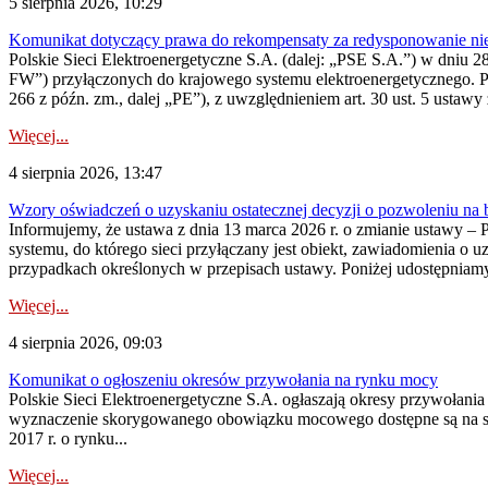
5 sierpnia 2026, 10:29
Komunikat dotyczący prawa do rekompensaty za redysponowanie nier
Polskie Sieci Elektroenergetyczne S.A. (dalej: „PSE S.A.”) w dniu 28 
FW”) przyłączonych do krajowego systemu elektroenergetycznego. Pole
266 z późn. zm., dalej „PE”), z uwzględnieniem art. 30 ust. 5 ustawy z
Więcej...
4 sierpnia 2026, 13:47
Wzory oświadczeń o uzyskaniu ostatecznej decyzji o pozwoleniu na
Informujemy, że ustawa z dnia 13 marca 2026 r. o zmianie ustawy – 
systemu, do którego sieci przyłączany jest obiekt, zawiadomienia o 
przypadkach określonych w przepisach ustawy. Poniżej udostępniam
Więcej...
4 sierpnia 2026, 09:03
Komunikat o ogłoszeniu okresów przywołania na rynku mocy
Polskie Sieci Elektroenergetyczne S.A. ogłaszają okresy przywołan
wyznaczenie skorygowanego obowiązku mocowego dostępne są na stroni
2017 r. o rynku...
Więcej...