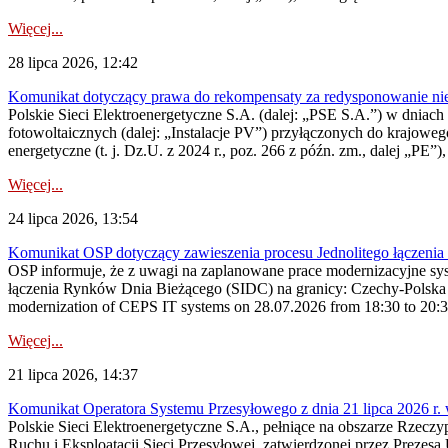
Więcej...
28 lipca 2026, 12:42
Komunikat dotyczący prawa do rekompensaty za redysponowanie nieryn
Polskie Sieci Elektroenergetyczne S.A. (dalej: „PSE S.A.”) w dniach 2
fotowoltaicznych (dalej: „Instalacje PV”) przyłączonych do krajoweg
energetyczne (t. j. Dz.U. z 2024 r., poz. 266 z późn. zm., dalej „PE”),
Więcej...
24 lipca 2026, 13:54
Komunikat OSP dotyczący zawieszenia procesu Jednolitego łączeni
OSP informuje, że z uwagi na zaplanowane prace modernizacyjne sy
łączenia Rynków Dnia Bieżącego (SIDC) na granicy: Czechy-Polska 
modernization of CEPS IT systems on 28.07.2026 from 18:30 to 20:30, 
Więcej...
21 lipca 2026, 14:37
Komunikat Operatora Systemu Przesyłowego z dnia 21 lipca 2026 r. 
Polskie Sieci Elektroenergetyczne S.A., pełniące na obszarze Rzecz
Ruchu i Eksploatacji Sieci Przesyłowej, zatwierdzonej przez Prezes