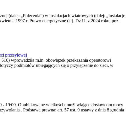
nej (dalej: „Polecenia”) w instalacjach wiatrowych (dalej: „Instalacje
wietnia 1997 r. Prawo energetyczne (t. j. Dz.U. z 2024 roku, poz.
ci przesyłowej
z. 516) wprowadziła m.in. obowiązek przekazania operatorowi
dotyczy podmiotów ubiegających się o przyłączenie do sieci, w
8:00 - 19:00. Opublikowane wielkości umożliwiające dostawcom mocy
ywolania . Podstawa prawna: art. 57 ust. 9 ustawy z dnia 8 grudnia