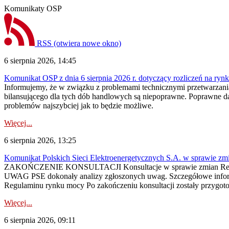
Komunikaty OSP
RSS
(otwiera nowe okno)
6 sierpnia 2026, 14:45
Komunikat OSP z dnia 6 sierpnia 2026 r. dotyczący rozliczeń na rynku
Informujemy, że w związku z problemami technicznymi przetwarzani
bilansującego dla tych dób handlowych są niepoprawne. Poprawne dane
problemów najszybciej jak to będzie możliwe.
Więcej...
6 sierpnia 2026, 13:25
Komunikat Polskich Sieci Elektroenergetycznych S.A. w sprawie z
ZAKOŃCZENIE KONSULTACJI Konsultacje w sprawie zmian Regula
UWAG PSE dokonały analizy zgłoszonych uwag. Szczegółowe informac
Regulaminu rynku mocy Po zakończeniu konsultacji zostały przygoto
Więcej...
6 sierpnia 2026, 09:11