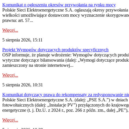
Komunikat o ogłoszeniu okresów przywołania na rynku mocy
Polskie Sieci Elektroenergetyczne S.A. ogłaszają okresy przywołania
wielkości umożliwiające dostawcom mocy wyznaczenie skorygowanego
prawna: art. 57...
Więcej...
5 sierpnia 2026, 15:11
Projekt Wymogów dotyczących produktów specyficznych
OSP informuje, że planuje wdrożenie: Wymogów dotyczących produktów
wytyczne dotyczące bilansowania (dalej: „Wymogi dotyczące produ
zamieszczony na stronie internetowej...
Więcej...
5 sierpnia 2026, 10:31
Komunikat dotyczący prawa do rekompensaty za redysponowanie nieryn
Polskie Sieci Elektroenergetyczne S.A. (dalej: „PSE S.A.”) w dniach 2
fotowoltaicznych (dalej: „Instalacje PV”) przyłączonych do krajoweg
energetyczne (t. j. Dz.U. z 2024 r., poz. 266 z późn. zm., dalej „PE”),
Więcej...