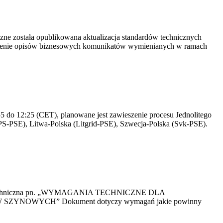
yczne została opublikowana aktualizacja standardów technicznych
owienie opisów biznesowych komunikatów wymienianych w ramach
 do 12:25 (CET), planowane jest zawieszenie procesu Jednolitego
S-PSE), Litwa-Polska (Litgrid-PSE), Szwecja-Polska (Svk-PSE).
kacja Techniczna pn. „WYMAGANIA TECHNICZNE DLA
OWYCH” Dokument dotyczy wymagań jakie powinny