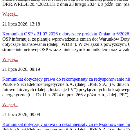
DRR.WRE.4320.4.2023.LK z dnia 23 lutego 2024 r. z późn. zm. (dale
Więcej...
21 lipca 2026, 13:18
Komunikat OSP z 21.07.2026 r. dotyczący projektu Zmian nr 6/20
OSP informuje, że planuje wprowadzenie zmian do: Warunków Dotycz
dotyczące bilansowania (dalej: „WDB”). W związku z powyższym, 
stronie internetowej OSP wraz z niniejszym komunikatem oraz w zak
Więcej...
21 lipca 2026, 09:19
Komunikat dotyczący prawa do rekompensaty za redysponowanie nieryn
Polskie Sieci Elektroenergetyczne S.A. (dalej: „PSE S.A.”) w dniach 1
fotowoltaicznych (dalej: „Instalacje PV”) przyłączonych do krajoweg
energetyczne (t. j. Dz.U. z 2024 r., poz. 266 z późn. zm., dalej „PE”),
Więcej...
21 lipca 2026, 09:09
Komunikat dotyczący prawa do rekompensaty za redysponowanie nier
Polskie Sieci Elektroenergetyczne S.A. (dalej: „PSE S.A.”) w dniu 18 