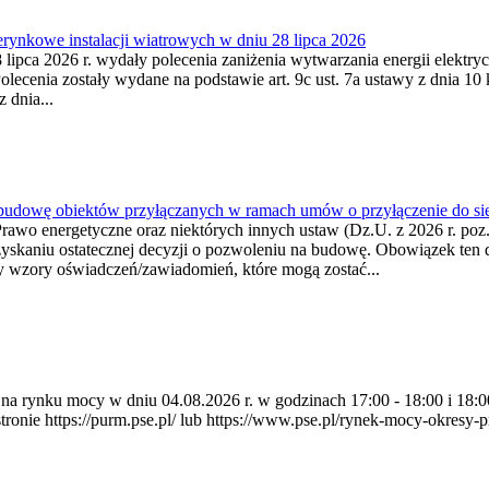
ynkowe instalacji wiatrowych w dniu 28 lipca 2026
lipca 2026 r. wydały polecenia zaniżenia wytwarzania energii elektrycz
cenia zostały wydane na podstawie art. 9c ust. 7a ustawy z dnia 10 k
 dnia...
 budowę obiektów przyłączanych w ramach umów o przyłączenie do sie
Prawo energetyczne oraz niektórych innych ustaw (Dz.U. z 2026 r. po
uzyskaniu ostatecznej decyzji o pozwoleniu na budowę. Obowiązek ten 
y wzory oświadczeń/zawiadomień, które mogą zostać...
ia na rynku mocy w dniu 04.08.2026 r. w godzinach 17:00 - 18:00 i 1
e https://purm.pse.pl/ lub https://www.pse.pl/rynek-mocy-okresy-prz