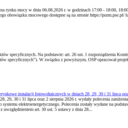
 na rynku mocy w dniu 06.08.2026 r. w godzinach 17:00 - 18:00, 18:00 
 obowiązku mocowego dostępne są na stronie https://purm.pse.pl/ lu
 specyficznych. Na podstawie: art. 26 ust. 1 rozporządzenia Komisji
któw specyficznych”). W związku z powyższym, OSP opracował proje
kowe instalacji fotowoltaicznych w dniach 28, 29, 30 i 31 lipca ora
8, 29, 30 i 31 lipca oraz 2 sierpnia 2026 r. wydały polecenia zaniżenia
o systemu elektroenergetycznego. Polecenia zostały wydane na podstawi
 z uwzględnieniem art. 30 ust. 5 ustawy z dnia 28...