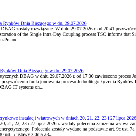
ia Rynków Dnia Bieżącego w dn. 29.07.2026
h DBAG zostały rozwiązane. W dniu 29.07.2026 r. od 20:41 przywróco
ration of the Single Intra-Day Coupling process TSO informs that Si
en-Poland.
a Rynków Dnia Bieżącego w dn. 29.07.2026
atycznych DBAG w dniu 29.07.2026 r. od 17:30 zawieszono proces Je
przywróceniu funkcjonowania procesu Jednolitego łączenia Rynków D
 DBAG IT systems on...
nkowe instalacji wiatrowych w dniach 20, 21, 22, 23 i 27 lipca 2026 
20, 21, 22, 23 i 27 lipca 2026 r. wydały polecenia zaniżenia wytwarzani
nergetycznego. Polecenia zostały wydane na podstawie art. 9c ust. 7a 
0 ust. 5 ustawy z dnia 28...