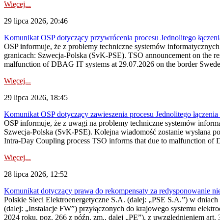
Więcej...
29 lipca 2026, 20:46
Komunikat OSP dotyczący przywrócenia procesu Jednolitego łączen
OSP informuje, że z problemy techniczne systemów informatycznyc
granicach: Szwecja-Polska (SvK-PSE). TSO announcement on the resto
malfunction of DBAG IT systems at 29.07.2026 on the border Swed
Więcej...
29 lipca 2026, 18:45
Komunikat OSP dotyczący zawieszenia procesu Jednolitego łączeni
OSP informuje, że z uwagi na problemy techniczne systemów inform
Szwecja-Polska (SvK-PSE). Kolejna wiadomość zostanie wysłana po 
Intra-Day Coupling process TSO informs that due to malfunction of
Więcej...
28 lipca 2026, 12:52
Komunikat dotyczący prawa do rekompensaty za redysponowanie niery
Polskie Sieci Elektroenergetyczne S.A. (dalej: „PSE S.A.”) w dniach 
(dalej: „Instalacje FW”) przyłączonych do krajowego systemu elektroe
2024 roku, poz. 266 z późn. zm., dalej „PE”), z uwzględnieniem art. 3