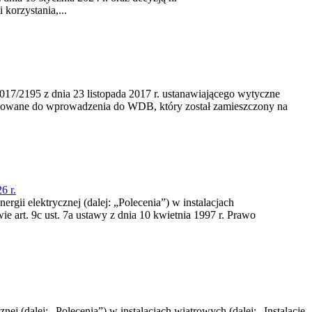
korzystania,...
/2195 z dnia 23‍ listopada 2017 r. ustanawiającego wytyczne
nowane do wprowadzenia do WDB, który został zamieszczony na
6 r.
rgii elektrycznej (dalej: „Polecenia”) w instalacjach
e art. 9c ust. 7a ustawy z dnia 10 kwietnia 1997 r. Prawo
nej (dalej: „Polecenia”) w instalacjach wiatrowych (dalej: „Instalacje