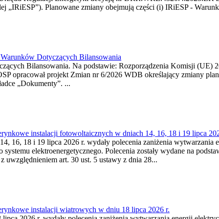
j „IRiESP”). Planowane zmiany obejmują części (i) IRiESP - Warunki 
26 Warunków Dotyczących Bilansowania
ących Bilansowania. Na podstawie: Rozporządzenia Komisji (UE) 2017
OSP opracował projekt Zmian nr 6/2026 WDB określający zmiany pla
ładce „Dokumenty”. ...
kowe instalacji fotowoltaicznych w dniach 14, 16, 18 i 19 lipca 202
4, 16, 18 i 19 lipca 2026 r. wydały polecenia zaniżenia wytwarzania ene
o systemu elektroenergetycznego. Polecenia zostały wydane na podstawi
 z uwzględnieniem art. 30 ust. 5 ustawy z dnia 28...
ynkowe instalacji wiatrowych w dniu 18 lipca 2026 r.
lipca 2026 r. wydały polecenia zaniżenia wytwarzania energii elektrycz