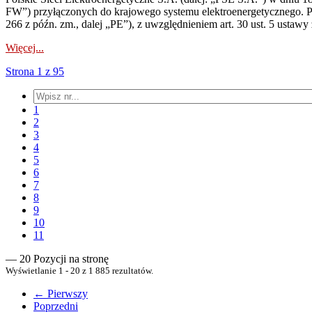
FW”) przyłączonych do krajowego systemu elektroenergetycznego. Pole
266 z późn. zm., dalej „PE”), z uwzględnieniem art. 30 ust. 5 ustawy z
Więcej...
Strona 1 z 95
1
2
3
4
5
6
7
8
9
10
11
— 20 Pozycji na stronę
Wyświetlanie 1 - 20 z 1 885 rezultatów.
← Pierwszy
Poprzedni