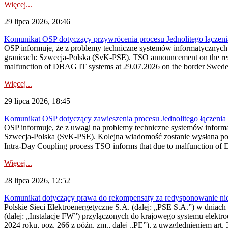
Więcej...
29 lipca 2026, 20:46
Komunikat OSP dotyczący przywrócenia procesu Jednolitego łączen
OSP informuje, że z problemy techniczne systemów informatycznyc
granicach: Szwecja-Polska (SvK-PSE). TSO announcement on the resto
malfunction of DBAG IT systems at 29.07.2026 on the border Swed
Więcej...
29 lipca 2026, 18:45
Komunikat OSP dotyczący zawieszenia procesu Jednolitego łączeni
OSP informuje, że z uwagi na problemy techniczne systemów inform
Szwecja-Polska (SvK-PSE). Kolejna wiadomość zostanie wysłana po 
Intra-Day Coupling process TSO informs that due to malfunction of
Więcej...
28 lipca 2026, 12:52
Komunikat dotyczący prawa do rekompensaty za redysponowanie niery
Polskie Sieci Elektroenergetyczne S.A. (dalej: „PSE S.A.”) w dniach 
(dalej: „Instalacje FW”) przyłączonych do krajowego systemu elektroe
2024 roku, poz. 266 z późn. zm., dalej „PE”), z uwzględnieniem art. 3