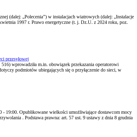
nej (dalej: „Polecenia”) w instalacjach wiatrowych (dalej: „Instalacje
wietnia 1997 r. Prawo energetyczne (t. j. Dz.U. z 2024 roku, poz.
ci przesyłowej
z. 516) wprowadziła m.in. obowiązek przekazania operatorowi
dotyczy podmiotów ubiegających się o przyłączenie do sieci, w
8:00 - 19:00. Opublikowane wielkości umożliwiające dostawcom mocy
ywolania . Podstawa prawna: art. 57 ust. 9 ustawy z dnia 8 grudnia