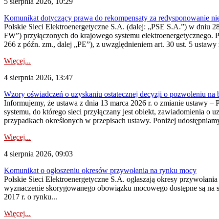
5 sierpnia 2026, 10:29
Komunikat dotyczący prawa do rekompensaty za redysponowanie nier
Polskie Sieci Elektroenergetyczne S.A. (dalej: „PSE S.A.”) w dniu 28 
FW”) przyłączonych do krajowego systemu elektroenergetycznego. Pole
266 z późn. zm., dalej „PE”), z uwzględnieniem art. 30 ust. 5 ustawy z
Więcej...
4 sierpnia 2026, 13:47
Wzory oświadczeń o uzyskaniu ostatecznej decyzji o pozwoleniu na
Informujemy, że ustawa z dnia 13 marca 2026 r. o zmianie ustawy – 
systemu, do którego sieci przyłączany jest obiekt, zawiadomienia o 
przypadkach określonych w przepisach ustawy. Poniżej udostępniam
Więcej...
4 sierpnia 2026, 09:03
Komunikat o ogłoszeniu okresów przywołania na rynku mocy
Polskie Sieci Elektroenergetyczne S.A. ogłaszają okresy przywołan
wyznaczenie skorygowanego obowiązku mocowego dostępne są na stroni
2017 r. o rynku...
Więcej...