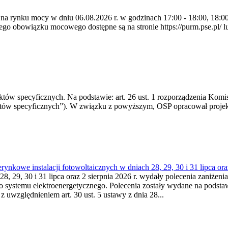
 na rynku mocy w dniu 06.08.2026 r. w godzinach 17:00 - 18:00, 18:00 
 obowiązku mocowego dostępne są na stronie https://purm.pse.pl/ lu
 specyficznych. Na podstawie: art. 26 ust. 1 rozporządzenia Komisji
któw specyficznych”). W związku z powyższym, OSP opracował proje
kowe instalacji fotowoltaicznych w dniach 28, 29, 30 i 31 lipca ora
8, 29, 30 i 31 lipca oraz 2 sierpnia 2026 r. wydały polecenia zaniżenia
o systemu elektroenergetycznego. Polecenia zostały wydane na podstawi
 z uwzględnieniem art. 30 ust. 5 ustawy z dnia 28...