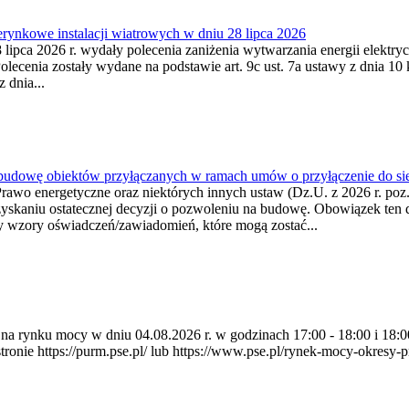
ynkowe instalacji wiatrowych w dniu 28 lipca 2026
lipca 2026 r. wydały polecenia zaniżenia wytwarzania energii elektrycz
cenia zostały wydane na podstawie art. 9c ust. 7a ustawy z dnia 10 k
 dnia...
 budowę obiektów przyłączanych w ramach umów o przyłączenie do sie
Prawo energetyczne oraz niektórych innych ustaw (Dz.U. z 2026 r. po
uzyskaniu ostatecznej decyzji o pozwoleniu na budowę. Obowiązek ten 
y wzory oświadczeń/zawiadomień, które mogą zostać...
ia na rynku mocy w dniu 04.08.2026 r. w godzinach 17:00 - 18:00 i 1
e https://purm.pse.pl/ lub https://www.pse.pl/rynek-mocy-okresy-prz