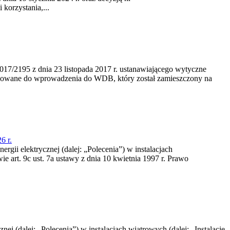
korzystania,...
/2195 z dnia 23‍ listopada 2017 r. ustanawiającego wytyczne
nowane do wprowadzenia do WDB, który został zamieszczony na
6 r.
rgii elektrycznej (dalej: „Polecenia”) w instalacjach
e art. 9c ust. 7a ustawy z dnia 10 kwietnia 1997 r. Prawo
nej (dalej: „Polecenia”) w instalacjach wiatrowych (dalej: „Instalacje