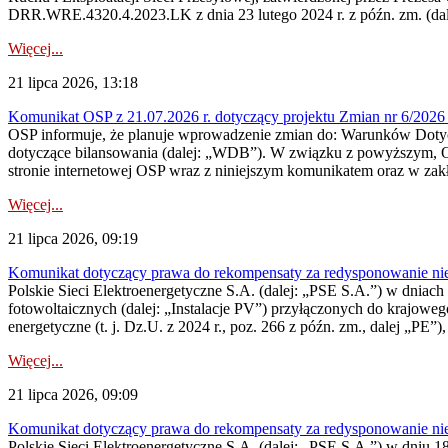
DRR.WRE.4320.4.2023.LK z dnia 23 lutego 2024 r. z późn. zm. (dale
Więcej...
21 lipca 2026, 13:18
Komunikat OSP z 21.07.2026 r. dotyczący projektu Zmian nr 6/20
OSP informuje, że planuje wprowadzenie zmian do: Warunków Dotycz
dotyczące bilansowania (dalej: „WDB”). W związku z powyższym, 
stronie internetowej OSP wraz z niniejszym komunikatem oraz w zak
Więcej...
21 lipca 2026, 09:19
Komunikat dotyczący prawa do rekompensaty za redysponowanie nieryn
Polskie Sieci Elektroenergetyczne S.A. (dalej: „PSE S.A.”) w dniach 1
fotowoltaicznych (dalej: „Instalacje PV”) przyłączonych do krajoweg
energetyczne (t. j. Dz.U. z 2024 r., poz. 266 z późn. zm., dalej „PE”),
Więcej...
21 lipca 2026, 09:09
Komunikat dotyczący prawa do rekompensaty za redysponowanie nier
Polskie Sieci Elektroenergetyczne S.A. (dalej: „PSE S.A.”) w dniu 18 