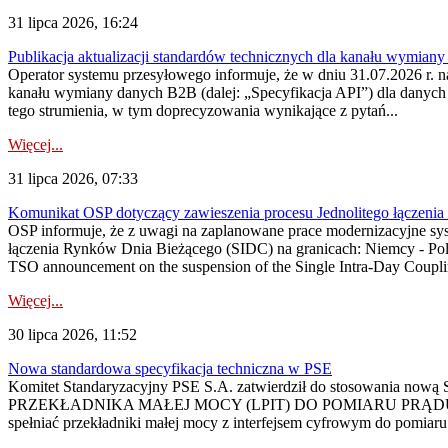
31 lipca 2026, 16:24
Publikacja aktualizacji standardów technicznych dla kanału wymian
Operator systemu przesyłowego informuje, że w dniu 31.07.2026 r. na
kanału wymiany danych B2B (dalej: „Specyfikacja API”) dla dany
tego strumienia, w tym doprecyzowania wynikające z pytań...
Więcej...
31 lipca 2026, 07:33
Komunikat OSP dotyczący zawieszenia procesu Jednolitego łączeni
OSP informuje, że z uwagi na zaplanowane prace modernizacyjne sy
łączenia Rynków Dnia Bieżącego (SIDC) na granicach: Niemcy - Po
TSO announcement on the suspension of the Single Intra-Day Couplin
Więcej...
30 lipca 2026, 11:52
Nowa standardowa specyfikacja techniczna w PSE
Komitet Standaryzacyjny PSE S.A. zatwierdził do stosowania n
PRZEKŁADNIKA MAŁEJ MOCY (LPIT) DO POMIARU PRĄDU
spełniać przekładniki małej mocy z interfejsem cyfrowym do pomiar