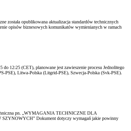
yczne została opublikowana aktualizacja standardów technicznych
owienie opisów biznesowych komunikatów wymienianych w ramach
 do 12:25 (CET), planowane jest zawieszenie procesu Jednolitego
S-PSE), Litwa-Polska (Litgrid-PSE), Szwecja-Polska (Svk-PSE).
kacja Techniczna pn. „WYMAGANIA TECHNICZNE DLA
OWYCH” Dokument dotyczy wymagań jakie powinny