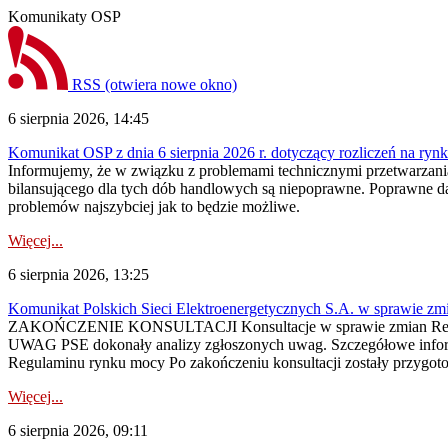
Komunikaty OSP
RSS
(otwiera nowe okno)
6 sierpnia 2026, 14:45
Komunikat OSP z dnia 6 sierpnia 2026 r. dotyczący rozliczeń na rynku
Informujemy, że w związku z problemami technicznymi przetwarzani
bilansującego dla tych dób handlowych są niepoprawne. Poprawne dane
problemów najszybciej jak to będzie możliwe.
Więcej...
6 sierpnia 2026, 13:25
Komunikat Polskich Sieci Elektroenergetycznych S.A. w sprawie z
ZAKOŃCZENIE KONSULTACJI Konsultacje w sprawie zmian Regula
UWAG PSE dokonały analizy zgłoszonych uwag. Szczegółowe informac
Regulaminu rynku mocy Po zakończeniu konsultacji zostały przygoto
Więcej...
6 sierpnia 2026, 09:11