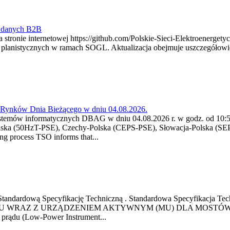
y danych B2B
 stronie internetowej https://github.com/Polskie-Sieci-Elektroenerget
ch planistycznych w ramach SOGL. Aktualizacja obejmuje uszczegół
a Rynków Dnia Bieżącego w dniu 04.08.2026.
stemów informatycznych DBAG w dniu 04.08.2026 r. w godz. od 10:55
lska (50HzT-PSE), Czechy-Polska (CEPS-PSE), Słowacja-Polska (SEP
g process TSO informs that...
ową Standardową Specyfikację Techniczną . Standardowa Specyfi
 WRAZ Z URZĄDZENIEM AKTYWNYM (MU) DLA MOSTÓW SZYN
u prądu (Low-Power Instrument...