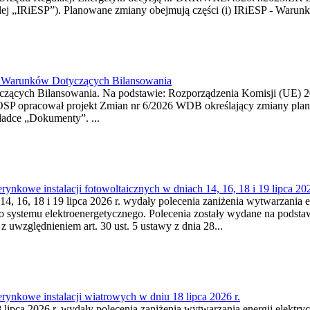
j „IRiESP”). Planowane zmiany obejmują części (i) IRiESP - Warunki 
26 Warunków Dotyczących Bilansowania
ących Bilansowania. Na podstawie: Rozporządzenia Komisji (UE) 2017
OSP opracował projekt Zmian nr 6/2026 WDB określający zmiany pla
ładce „Dokumenty”. ...
kowe instalacji fotowoltaicznych w dniach 14, 16, 18 i 19 lipca 202
4, 16, 18 i 19 lipca 2026 r. wydały polecenia zaniżenia wytwarzania ene
o systemu elektroenergetycznego. Polecenia zostały wydane na podstawi
 z uwzględnieniem art. 30 ust. 5 ustawy z dnia 28...
ynkowe instalacji wiatrowych w dniu 18 lipca 2026 r.
lipca 2026 r. wydały polecenia zaniżenia wytwarzania energii elektrycz