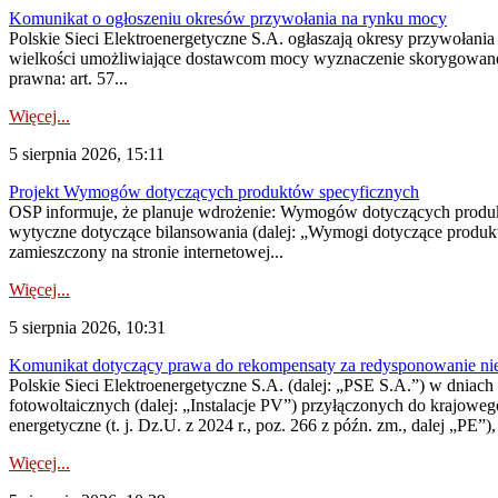
Komunikat o ogłoszeniu okresów przywołania na rynku mocy
Polskie Sieci Elektroenergetyczne S.A. ogłaszają okresy przywołania
wielkości umożliwiające dostawcom mocy wyznaczenie skorygowanego
prawna: art. 57...
Więcej...
5 sierpnia 2026, 15:11
Projekt Wymogów dotyczących produktów specyficznych
OSP informuje, że planuje wdrożenie: Wymogów dotyczących produktów
wytyczne dotyczące bilansowania (dalej: „Wymogi dotyczące produ
zamieszczony na stronie internetowej...
Więcej...
5 sierpnia 2026, 10:31
Komunikat dotyczący prawa do rekompensaty za redysponowanie nieryn
Polskie Sieci Elektroenergetyczne S.A. (dalej: „PSE S.A.”) w dniach 2
fotowoltaicznych (dalej: „Instalacje PV”) przyłączonych do krajoweg
energetyczne (t. j. Dz.U. z 2024 r., poz. 266 z późn. zm., dalej „PE”),
Więcej...