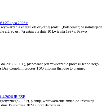
 i 27 lipca 2026 r.
 wytwarzania energii elektrycznej (dalej: „Polecenia”) w instalacjach
e art. 9c ust. 7a ustawy z dnia 10 kwietnia 1997 r. Prawo
do 20:30 (CET), planowane jest zawieszenie procesu Jednolitego
-Day Coupling process TSO informs that due to planned
CB-4/2026 IRiESP
nergetycznego (OSP), planują wprowadzenie zmian do Instrukcji
nia 19 stycznia 2024 r. oraz decyzją nr