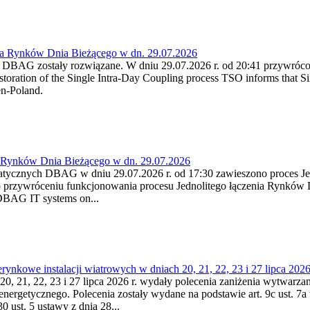
ia Rynków Dnia Bieżącego w dn. 29.07.2026
h DBAG zostały rozwiązane. W dniu 29.07.2026 r. od 20:41 przywróco
ration of the Single Intra-Day Coupling process TSO informs that Si
en-Poland.
a Rynków Dnia Bieżącego w dn. 29.07.2026
atycznych DBAG w dniu 29.07.2026 r. od 17:30 zawieszono proces Je
przywróceniu funkcjonowania procesu Jednolitego łączenia Rynków D
 DBAG IT systems on...
nkowe instalacji wiatrowych w dniach 20, 21, 22, 23 i 27 lipca 2026 
20, 21, 22, 23 i 27 lipca 2026 r. wydały polecenia zaniżenia wytwarzani
nergetycznego. Polecenia zostały wydane na podstawie art. 9c ust. 7a 
0 ust. 5 ustawy z dnia 28...