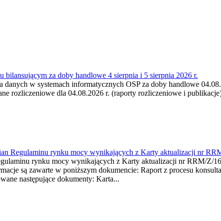
 bilansującym za doby handlowe 4 sierpnia i 5 sierpnia 2026 r.
a danych w systemach informatycznych OSP za doby handlowe 04.08.202
 rozliczeniowe dla 04.08.2026 r. (raporty rozliczeniowe i publikacje)
mian Regulaminu rynku mocy wynikających z Karty aktualizacji nr RR
minu rynku mocy wynikających z Karty aktualizacji nr RRM/Z/
je są zawarte w poniższym dokumencie: Raport z procesu konsultacj
wane następujące dokumenty: Karta...