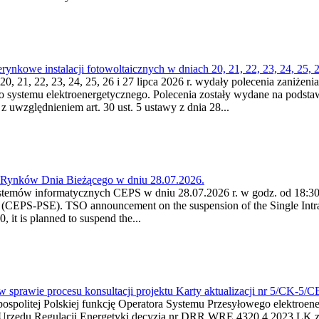
kowe instalacji fotowoltaicznych w dniach 20, 21, 22, 23, 24, 25, 26
0, 21, 22, 23, 24, 25, 26 i 27 lipca 2026 r. wydały polecenia zaniżenia
o systemu elektroenergetycznego. Polecenia zostały wydane na podstawi
 z uwzględnieniem art. 30 ust. 5 ustawy z dnia 28...
a Rynków Dnia Bieżącego w dniu 28.07.2026.
stemów informatycznych CEPS w dniu 28.07.2026 r. w godz. od 18:30 
(CEPS-PSE). TSO announcement on the suspension of the Single Intra
it is planned to suspend the...
w sprawie procesu konsultacji projektu Karty aktualizacji nr 5/CK-5/
ypospolitej Polskiej funkcję Operatora Systemu Przesyłowego elektroe
a Urzędu Regulacji Energetyki decyzją nr DRR.WRE.4320.4.2023.LK z d